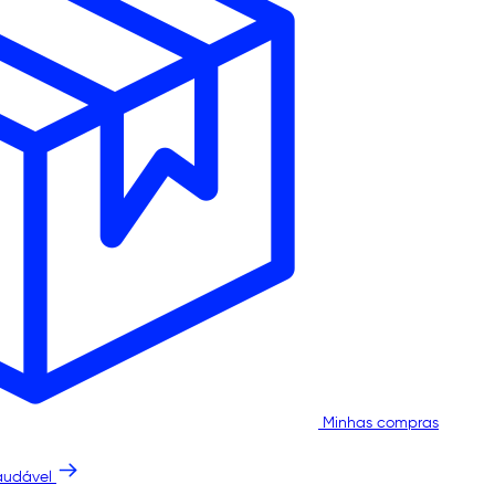
Minhas compras
audável