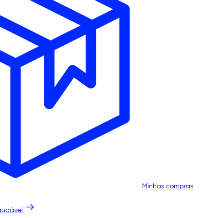
Minhas compras
audável