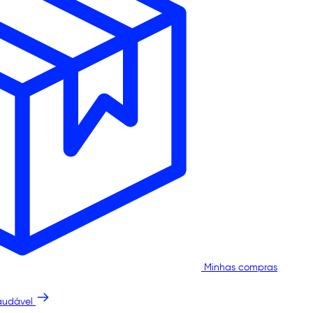
Minhas compras
audável