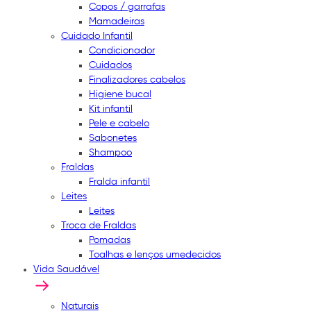
Copos / garrafas
Mamadeiras
Cuidado Infantil
Condicionador
Cuidados
Finalizadores cabelos
Higiene bucal
Kit infantil
Pele e cabelo
Sabonetes
Shampoo
Fraldas
Fralda infantil
Leites
Leites
Troca de Fraldas
Pomadas
Toalhas e lenços umedecidos
Vida Saudável
Naturais