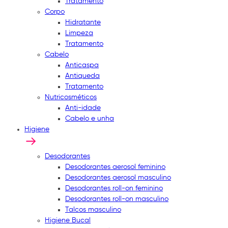
Tratamento
Corpo
Hidratante
Limpeza
Tratamento
Cabelo
Anticaspa
Antiqueda
Tratamento
Nutricosméticos
Anti-idade
Cabelo e unha
Higiene
Desodorantes
Desodorantes aerosol feminino
Desodorantes aerosol masculino
Desodorantes roll-on feminino
Desodorantes roll-on masculino
Talcos masculino
Higiene Bucal