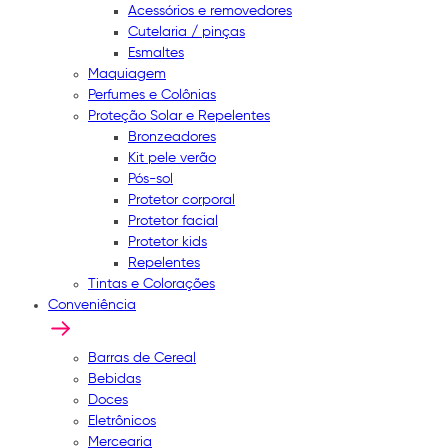
Acessórios e removedores
Cutelaria / pinças
Esmaltes
Maquiagem
Perfumes e Colônias
Proteção Solar e Repelentes
Bronzeadores
Kit pele verão
Pós-sol
Protetor corporal
Protetor facial
Protetor kids
Repelentes
Tintas e Colorações
Conveniência
Barras de Cereal
Bebidas
Doces
Eletrônicos
Mercearia