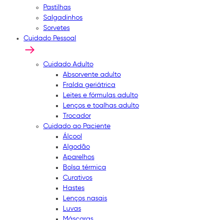
Pastilhas
Salgadinhos
Sorvetes
Cuidado Pessoal
Cuidado Adulto
Absorvente adulto
Fralda geriátrica
Leites e fórmulas adulto
Lenços e toalhas adulto
Trocador
Cuidado ao Paciente
Álcool
Algodão
Aparelhos
Bolsa térmica
Curativos
Hastes
Lenços nasais
Luvas
Máscaras