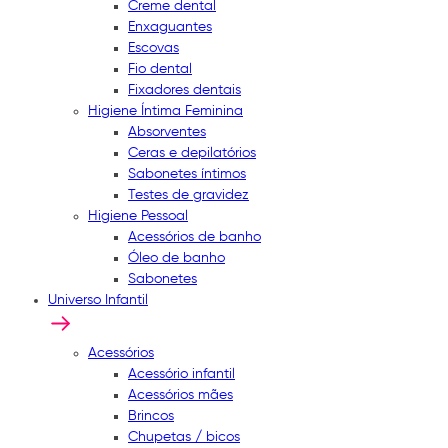
Creme dental
Enxaguantes
Escovas
Fio dental
Fixadores dentais
Higiene Íntima Feminina
Absorventes
Ceras e depilatórios
Sabonetes íntimos
Testes de gravidez
Higiene Pessoal
Acessórios de banho
Óleo de banho
Sabonetes
Universo Infantil
Acessórios
Acessório infantil
Acessórios mães
Brincos
Chupetas / bicos