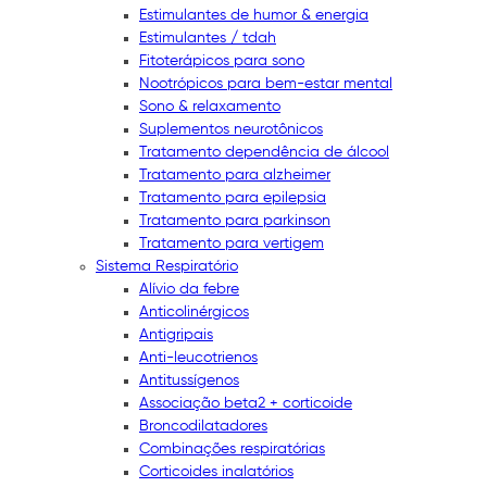
Estimulantes de humor & energia
Estimulantes / tdah
Fitoterápicos para sono
Nootrópicos para bem-estar mental
Sono & relaxamento
Suplementos neurotônicos
Tratamento dependência de álcool
Tratamento para alzheimer
Tratamento para epilepsia
Tratamento para parkinson
Tratamento para vertigem
Sistema Respiratório
Alívio da febre
Anticolinérgicos
Antigripais
Anti-leucotrienos
Antitussígenos
Associação beta2 + corticoide
Broncodilatadores
Combinações respiratórias
Corticoides inalatórios