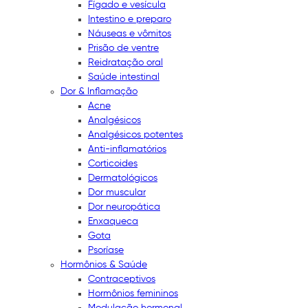
Fígado e vesícula
Intestino e preparo
Náuseas e vômitos
Prisão de ventre
Reidratação oral
Saúde intestinal
Dor & Inflamação
Acne
Analgésicos
Analgésicos potentes
Anti-inflamatórios
Corticoides
Dermatológicos
Dor muscular
Dor neuropática
Enxaqueca
Gota
Psoríase
Hormônios & Saúde
Contraceptivos
Hormônios femininos
Modulação hormonal