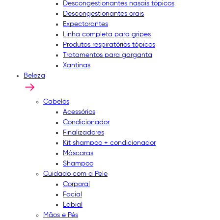
Descongestionantes nasais tópicos
Descongestionantes orais
Expectorantes
Linha completa para gripes
Produtos respiratórios tópicos
Tratamentos para garganta
Xantinas
Beleza
Cabelos
Acessórios
Condicionador
Finalizadores
Kit shampoo + condicionador
Máscaras
Shampoo
Cuidado com a Pele
Corporal
Facial
Labial
Mãos e Pés