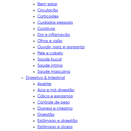
Bem-estar
Circulação
Corticoides
Cuidados pessoais
Curativos
Dor e inflamação
Olhos e visão
Ouvido, nariz e garganta
Pele e cabelo
Saúde bucal
Saúde íntima
Saúde masculina
Digestivo & Intestinal
Apetite
Azia e má digestão
Cólica e espasmos
Controle de peso
Diarreia e intestino
Digestão
Estômago e digestão
Estômago e úlcera