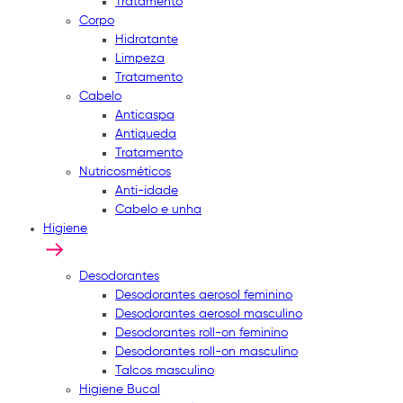
Tratamento
Corpo
Hidratante
Limpeza
Tratamento
Cabelo
Anticaspa
Antiqueda
Tratamento
Nutricosméticos
Anti-idade
Cabelo e unha
Higiene
Desodorantes
Desodorantes aerosol feminino
Desodorantes aerosol masculino
Desodorantes roll-on feminino
Desodorantes roll-on masculino
Talcos masculino
Higiene Bucal