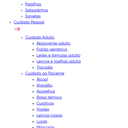
Pastilhas
Salgadinhos
Sorvetes
Cuidado Pessoal
Cuidado Adulto
Absorvente adulto
Fralda geriátrica
Leites e fórmulas adulto
Lenços e toalhas adulto
Trocador
Cuidado ao Paciente
Álcool
Algodão
Aparelhos
Bolsa térmica
Curativos
Hastes
Lenços nasais
Luvas
Máscaras