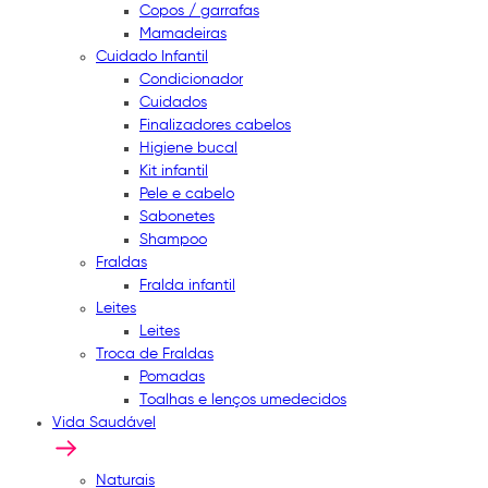
Copos / garrafas
Mamadeiras
Cuidado Infantil
Condicionador
Cuidados
Finalizadores cabelos
Higiene bucal
Kit infantil
Pele e cabelo
Sabonetes
Shampoo
Fraldas
Fralda infantil
Leites
Leites
Troca de Fraldas
Pomadas
Toalhas e lenços umedecidos
Vida Saudável
Naturais