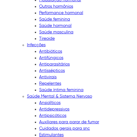
Outros hormônios
Performance hormonal
Saúde feminina
Saúde hormonal
Saúde masculina
Tireoide
Infecções
Antibióticos
Antifúngicos
Antiparasitários
Antissépticos
Antivirais
Repelentes
Saúde íntima feminina
Saúde Mental & Sistema Nervoso
Ansiolíticos
Antidepressivos
Antipsicóticos
Auxiliares para parar de fumar
Cuidados gerais para snc
Estimulantes