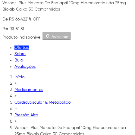
Vasopril Plus Maleato De Enalapril 10mg Hidroclorotiazida 25mg
Biolab Caixa 30 Comprimidos
De R$ 66,42
21% OFF
Por R$ 51,81
Avise-me
Produto indisponível
Ofertas
Sobre
Bula
Avaliações
Início
>
Medicamentos
>
Cardiovascular & Metabólico
>
Pressão Alta
>
Vasopril Plus Maleato De Enalapril 10mg Hidroclorotiazida
25mg Biolab Caixa 30 Comprimidos