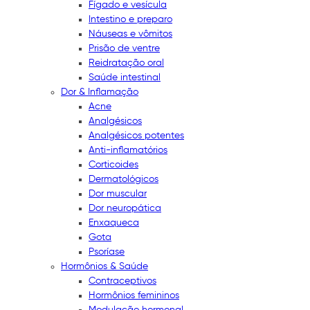
Fígado e vesícula
Intestino e preparo
Náuseas e vômitos
Prisão de ventre
Reidratação oral
Saúde intestinal
Dor & Inflamação
Acne
Analgésicos
Analgésicos potentes
Anti-inflamatórios
Corticoides
Dermatológicos
Dor muscular
Dor neuropática
Enxaqueca
Gota
Psoríase
Hormônios & Saúde
Contraceptivos
Hormônios femininos
Modulação hormonal