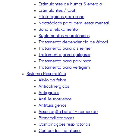
Estimulantes de humor & energia
Estimulantes / tdah
Fitoterápicos para sono
Nootrópicos para bem-estar mental
Sono & relaxamento
Suplementos neurotônicos
Tratamento dependência de álcool
Tratamento para alzheimer
Tratamento para epilepsia
Tratamento para parkinson
Tratamento para vertigem
Sistema Respiratório
Alívio da febre
Anticolinérgicos
Antigripais
Anti-leucotrienos
Antitussígenos
Associação beta2 + corticoide
Broncodilatadores
Combinações respiratórias
Corticoides inalatórios