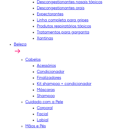
Descongestionantes nasais tópicos
Descongestionantes orais
Expectorantes
Linha completa para gripes
Produtos respiratórios tópicos
Tratamentos para garganta
Xantinas
Beleza
Cabelos
Acessórios
Condicionador
Finalizadores
Kit shampoo + condicionador
Máscaras
Shampoo
Cuidado com a Pele
Corporal
Facial
Labial
Mãos e Pés