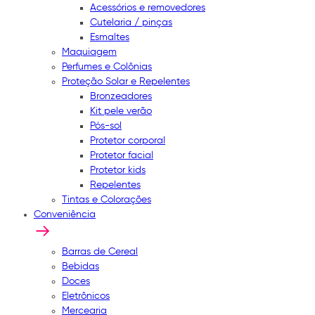
Acessórios e removedores
Cutelaria / pinças
Esmaltes
Maquiagem
Perfumes e Colônias
Proteção Solar e Repelentes
Bronzeadores
Kit pele verão
Pós-sol
Protetor corporal
Protetor facial
Protetor kids
Repelentes
Tintas e Colorações
Conveniência
Barras de Cereal
Bebidas
Doces
Eletrônicos
Mercearia