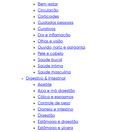
Bem-estar
Circulação
Corticoides
Cuidados pessoais
Curativos
Dor e inflamação
Olhos e visão
Ouvido, nariz e garganta
Pele e cabelo
Saúde bucal
Saúde íntima
Saúde masculina
Digestivo & Intestinal
Apetite
Azia e má digestão
Cólica e espasmos
Controle de peso
Diarreia e intestino
Digestão
Estômago e digestão
Estômago e úlcera