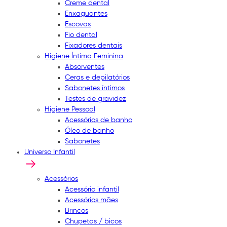
Creme dental
Enxaguantes
Escovas
Fio dental
Fixadores dentais
Higiene Íntima Feminina
Absorventes
Ceras e depilatórios
Sabonetes íntimos
Testes de gravidez
Higiene Pessoal
Acessórios de banho
Óleo de banho
Sabonetes
Universo Infantil
Acessórios
Acessório infantil
Acessórios mães
Brincos
Chupetas / bicos