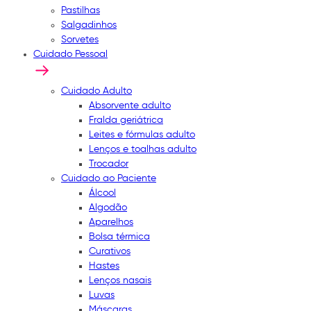
Pastilhas
Salgadinhos
Sorvetes
Cuidado Pessoal
Cuidado Adulto
Absorvente adulto
Fralda geriátrica
Leites e fórmulas adulto
Lenços e toalhas adulto
Trocador
Cuidado ao Paciente
Álcool
Algodão
Aparelhos
Bolsa térmica
Curativos
Hastes
Lenços nasais
Luvas
Máscaras