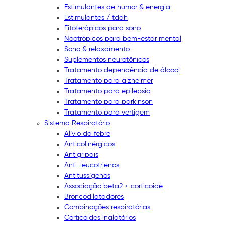
Estimulantes de humor & energia
Estimulantes / tdah
Fitoterápicos para sono
Nootrópicos para bem-estar mental
Sono & relaxamento
Suplementos neurotônicos
Tratamento dependência de álcool
Tratamento para alzheimer
Tratamento para epilepsia
Tratamento para parkinson
Tratamento para vertigem
Sistema Respiratório
Alívio da febre
Anticolinérgicos
Antigripais
Anti-leucotrienos
Antitussígenos
Associação beta2 + corticoide
Broncodilatadores
Combinações respiratórias
Corticoides inalatórios