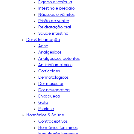
Fígado e vesícula
Intestino e preparo
Náuseas e vômitos
Prisão de ventre
Reidratação oral
Saúde intestinal
Dor & Inflamação
Acne
Analgésicos
Analgésicos potentes
Anti-inflamatórios
Corticoides
Dermatológicos
Dor muscular
Dor neuropática
Enxaqueca
Gota
Psoríase
Hormônios & Saúde
Contraceptivos
Hormônios femininos
Modulação hormonal