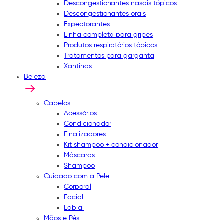
Descongestionantes nasais tópicos
Descongestionantes orais
Expectorantes
Linha completa para gripes
Produtos respiratórios tópicos
Tratamentos para garganta
Xantinas
Beleza
Cabelos
Acessórios
Condicionador
Finalizadores
Kit shampoo + condicionador
Máscaras
Shampoo
Cuidado com a Pele
Corporal
Facial
Labial
Mãos e Pés