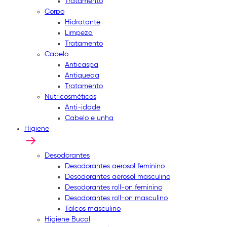
Tratamento
Corpo
Hidratante
Limpeza
Tratamento
Cabelo
Anticaspa
Antiqueda
Tratamento
Nutricosméticos
Anti-idade
Cabelo e unha
Higiene
Desodorantes
Desodorantes aerosol feminino
Desodorantes aerosol masculino
Desodorantes roll-on feminino
Desodorantes roll-on masculino
Talcos masculino
Higiene Bucal