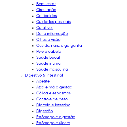
Bem-estar
Circulação
Corticoides
Cuidados pessoais
Curativos
Dor e inflamação
Olhos e visão
Ouvido, nariz e garganta
Pele e cabelo
Saúde bucal
Saúde íntima
Saúde masculina
Digestivo & Intestinal
Apetite
Azia e má digestão
Cólica e espasmos
Controle de peso
Diarreia e intestino
Digestão
Estômago e digestão
Estômago e úlcera