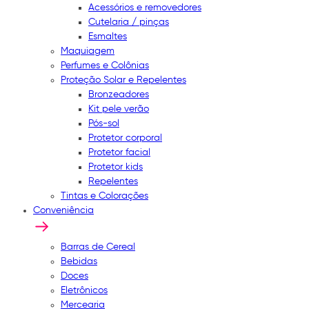
Acessórios e removedores
Cutelaria / pinças
Esmaltes
Maquiagem
Perfumes e Colônias
Proteção Solar e Repelentes
Bronzeadores
Kit pele verão
Pós-sol
Protetor corporal
Protetor facial
Protetor kids
Repelentes
Tintas e Colorações
Conveniência
Barras de Cereal
Bebidas
Doces
Eletrônicos
Mercearia