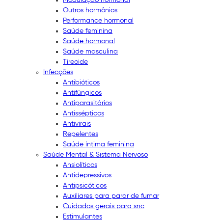
Outros hormônios
Performance hormonal
Saúde feminina
Saúde hormonal
Saúde masculina
Tireoide
Infecções
Antibióticos
Antifúngicos
Antiparasitários
Antissépticos
Antivirais
Repelentes
Saúde íntima feminina
Saúde Mental & Sistema Nervoso
Ansiolíticos
Antidepressivos
Antipsicóticos
Auxiliares para parar de fumar
Cuidados gerais para snc
Estimulantes