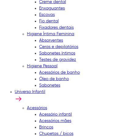
Creme dental
Enxaguantes
Escovas
Fio dental
Fixadores dentais
Higiene Íntima Feminina
Absorventes
Ceras e depilatórios
Sabonetes íntimos
Testes de gravidez
Higiene Pessoal
Acessórios de banho
Óleo de banho
Sabonetes
Universo Infantil
Acessórios
Acessório infantil
Acessórios mães
Brincos
Chupetas / bicos