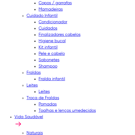
Copos / garrafas
Mamadeiras
Cuidado Infantil
Condicionador
Cuidados
Finalizadores cabelos
Higiene bucal
Kit infantil
Pele e cabelo
Sabonetes
Shampoo
Fraldas
Fralda infantil
Leites
Leites
Troca de Fraldas
Pomadas
Toalhas e lenços umedecidos
Vida Saudável
Naturais