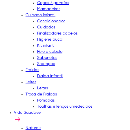
Copos / garrafas
Mamadeiras
Cuidado Infantil
Condicionador
Cuidados
Finalizadores cabelos
Higiene bucal
Kit infantil
Pele e cabelo
Sabonetes
Shampoo
Fraldas
Fralda infantil
Leites
Leites
Troca de Fraldas
Pomadas
Toalhas e lenços umedecidos
Vida Saudável
Naturais