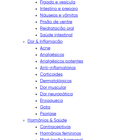
Fígado e vesícula
Intestino e preparo
Náuseas e vômitos
Prisão de ventre
Reidratação oral
Saúde intestinal
Dor & Inflamação
Acne
Analgésicos
Analgésicos potentes
Anti-inflamatórios
Corticoides
Dermatológicos
Dor muscular
Dor neuropática
Enxaqueca
Gota
Psoríase
Hormônios & Saúde
Contraceptivos
Hormônios femininos
Modulação hormonal