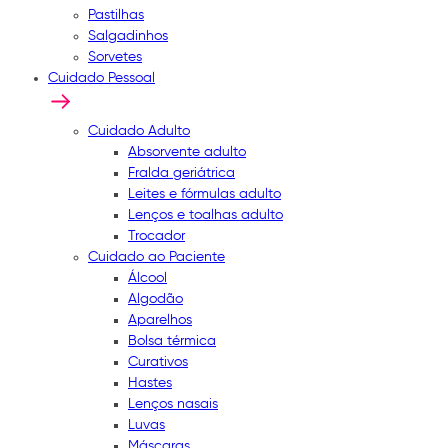
Pastilhas
Salgadinhos
Sorvetes
Cuidado Pessoal
Cuidado Adulto
Absorvente adulto
Fralda geriátrica
Leites e fórmulas adulto
Lenços e toalhas adulto
Trocador
Cuidado ao Paciente
Álcool
Algodão
Aparelhos
Bolsa térmica
Curativos
Hastes
Lenços nasais
Luvas
Máscaras