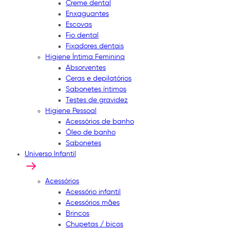
Creme dental
Enxaguantes
Escovas
Fio dental
Fixadores dentais
Higiene Íntima Feminina
Absorventes
Ceras e depilatórios
Sabonetes íntimos
Testes de gravidez
Higiene Pessoal
Acessórios de banho
Óleo de banho
Sabonetes
Universo Infantil
Acessórios
Acessório infantil
Acessórios mães
Brincos
Chupetas / bicos