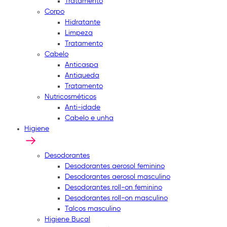
Tratamento
Corpo
Hidratante
Limpeza
Tratamento
Cabelo
Anticaspa
Antiqueda
Tratamento
Nutricosméticos
Anti-idade
Cabelo e unha
Higiene
Desodorantes
Desodorantes aerosol feminino
Desodorantes aerosol masculino
Desodorantes roll-on feminino
Desodorantes roll-on masculino
Talcos masculino
Higiene Bucal