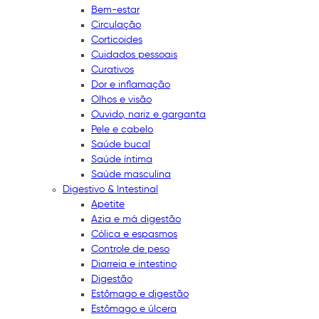
Bem-estar
Circulação
Corticoides
Cuidados pessoais
Curativos
Dor e inflamação
Olhos e visão
Ouvido, nariz e garganta
Pele e cabelo
Saúde bucal
Saúde íntima
Saúde masculina
Digestivo & Intestinal
Apetite
Azia e má digestão
Cólica e espasmos
Controle de peso
Diarreia e intestino
Digestão
Estômago e digestão
Estômago e úlcera