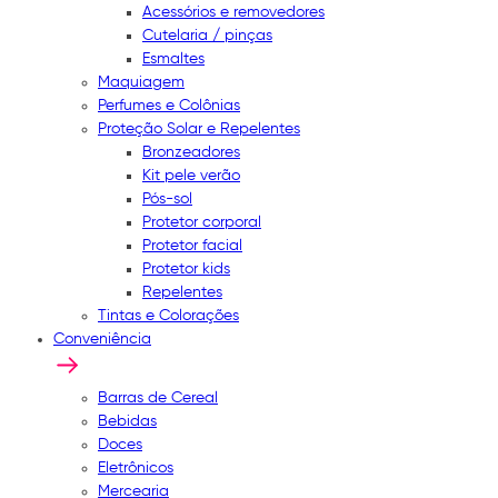
Acessórios e removedores
Cutelaria / pinças
Esmaltes
Maquiagem
Perfumes e Colônias
Proteção Solar e Repelentes
Bronzeadores
Kit pele verão
Pós-sol
Protetor corporal
Protetor facial
Protetor kids
Repelentes
Tintas e Colorações
Conveniência
Barras de Cereal
Bebidas
Doces
Eletrônicos
Mercearia