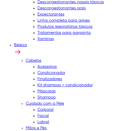
Descongestionantes nasais tópicos
Descongestionantes orais
Expectorantes
Linha completa para gripes
Produtos respiratórios tópicos
Tratamentos para garganta
Xantinas
Beleza
Cabelos
Acessórios
Condicionador
Finalizadores
Kit shampoo + condicionador
Máscaras
Shampoo
Cuidado com a Pele
Corporal
Facial
Labial
Mãos e Pés