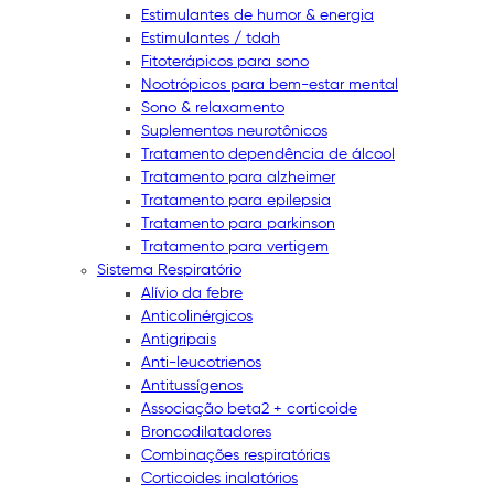
Estimulantes de humor & energia
Estimulantes / tdah
Fitoterápicos para sono
Nootrópicos para bem-estar mental
Sono & relaxamento
Suplementos neurotônicos
Tratamento dependência de álcool
Tratamento para alzheimer
Tratamento para epilepsia
Tratamento para parkinson
Tratamento para vertigem
Sistema Respiratório
Alívio da febre
Anticolinérgicos
Antigripais
Anti-leucotrienos
Antitussígenos
Associação beta2 + corticoide
Broncodilatadores
Combinações respiratórias
Corticoides inalatórios