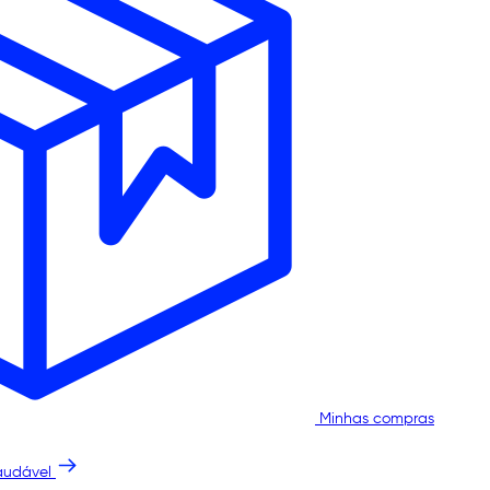
Minhas compras
audável