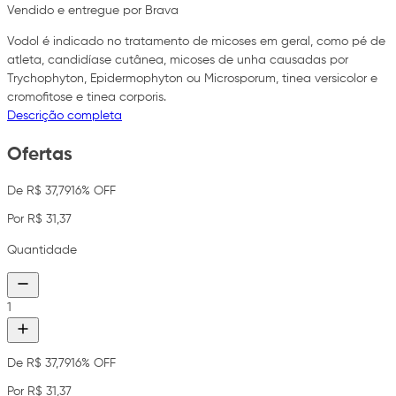
Vendido e entregue por Brava
Vodol é indicado no tratamento de micoses em geral, como pé de
atleta, candidíase cutânea, micoses de unha causadas por
Trychophyton, Epidermophyton ou Microsporum, tinea versicolor e
cromofitose e tinea corporis.
Descrição completa
Ofertas
De R$ 37,79
16% OFF
Por R$ 31,37
Quantidade
1
De R$ 37,79
16% OFF
Por R$ 31,37