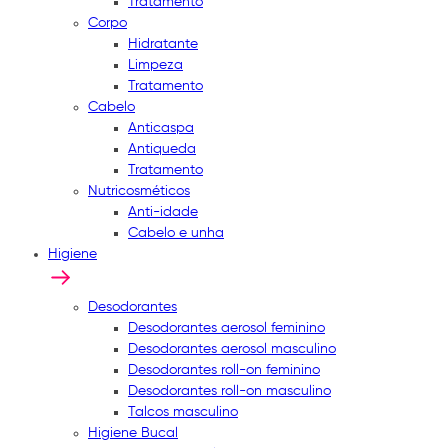
Tratamento
Corpo
Hidratante
Limpeza
Tratamento
Cabelo
Anticaspa
Antiqueda
Tratamento
Nutricosméticos
Anti-idade
Cabelo e unha
Higiene
Desodorantes
Desodorantes aerosol feminino
Desodorantes aerosol masculino
Desodorantes roll-on feminino
Desodorantes roll-on masculino
Talcos masculino
Higiene Bucal