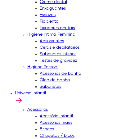
Creme dental
Enxaguantes
Escovas
Fio dental
Fixadores dentais
Higiene Íntima Feminina
Absorventes
Ceras e depilatórios
Sabonetes íntimos
Testes de gravidez
Higiene Pessoal
Acessórios de banho
Óleo de banho
Sabonetes
Universo Infantil
Acessórios
Acessório infantil
Acessórios mães
Brincos
Chupetas / bicos