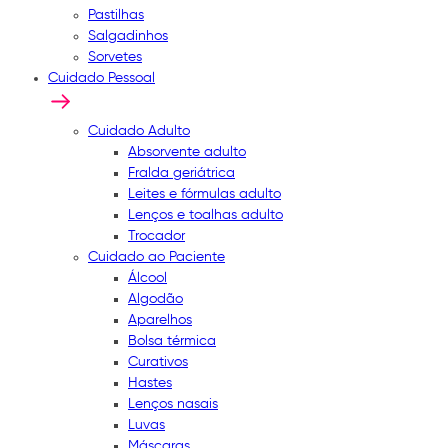
Pastilhas
Salgadinhos
Sorvetes
Cuidado Pessoal
Cuidado Adulto
Absorvente adulto
Fralda geriátrica
Leites e fórmulas adulto
Lenços e toalhas adulto
Trocador
Cuidado ao Paciente
Álcool
Algodão
Aparelhos
Bolsa térmica
Curativos
Hastes
Lenços nasais
Luvas
Máscaras