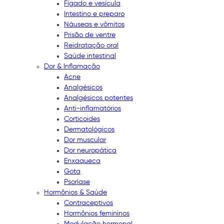
Fígado e vesícula
Intestino e preparo
Náuseas e vômitos
Prisão de ventre
Reidratação oral
Saúde intestinal
Dor & Inflamação
Acne
Analgésicos
Analgésicos potentes
Anti-inflamatórios
Corticoides
Dermatológicos
Dor muscular
Dor neuropática
Enxaqueca
Gota
Psoríase
Hormônios & Saúde
Contraceptivos
Hormônios femininos
Modulação hormonal