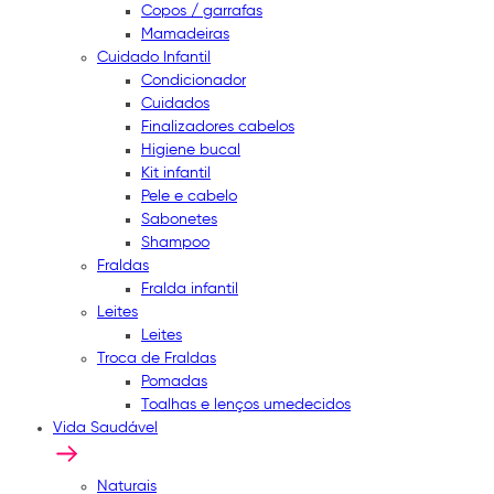
Copos / garrafas
Mamadeiras
Cuidado Infantil
Condicionador
Cuidados
Finalizadores cabelos
Higiene bucal
Kit infantil
Pele e cabelo
Sabonetes
Shampoo
Fraldas
Fralda infantil
Leites
Leites
Troca de Fraldas
Pomadas
Toalhas e lenços umedecidos
Vida Saudável
Naturais