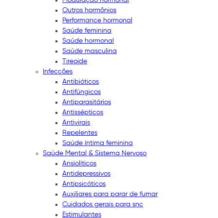
Outros hormônios
Performance hormonal
Saúde feminina
Saúde hormonal
Saúde masculina
Tireoide
Infecções
Antibióticos
Antifúngicos
Antiparasitários
Antissépticos
Antivirais
Repelentes
Saúde íntima feminina
Saúde Mental & Sistema Nervoso
Ansiolíticos
Antidepressivos
Antipsicóticos
Auxiliares para parar de fumar
Cuidados gerais para snc
Estimulantes