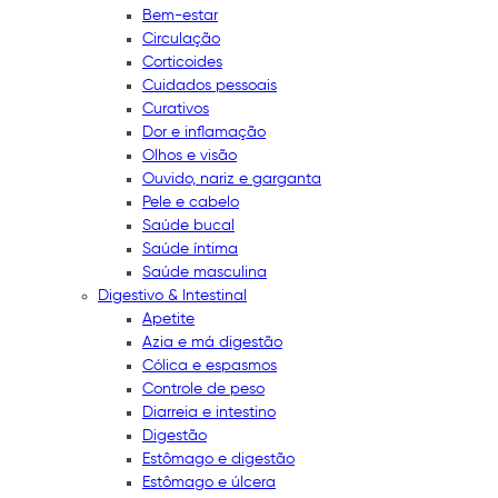
Bem-estar
Circulação
Corticoides
Cuidados pessoais
Curativos
Dor e inflamação
Olhos e visão
Ouvido, nariz e garganta
Pele e cabelo
Saúde bucal
Saúde íntima
Saúde masculina
Digestivo & Intestinal
Apetite
Azia e má digestão
Cólica e espasmos
Controle de peso
Diarreia e intestino
Digestão
Estômago e digestão
Estômago e úlcera