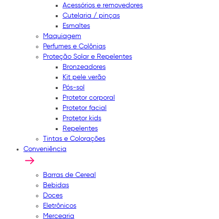
Acessórios e removedores
Cutelaria / pinças
Esmaltes
Maquiagem
Perfumes e Colônias
Proteção Solar e Repelentes
Bronzeadores
Kit pele verão
Pós-sol
Protetor corporal
Protetor facial
Protetor kids
Repelentes
Tintas e Colorações
Conveniência
Barras de Cereal
Bebidas
Doces
Eletrônicos
Mercearia