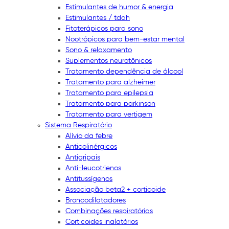
Estimulantes de humor & energia
Estimulantes / tdah
Fitoterápicos para sono
Nootrópicos para bem-estar mental
Sono & relaxamento
Suplementos neurotônicos
Tratamento dependência de álcool
Tratamento para alzheimer
Tratamento para epilepsia
Tratamento para parkinson
Tratamento para vertigem
Sistema Respiratório
Alívio da febre
Anticolinérgicos
Antigripais
Anti-leucotrienos
Antitussígenos
Associação beta2 + corticoide
Broncodilatadores
Combinações respiratórias
Corticoides inalatórios