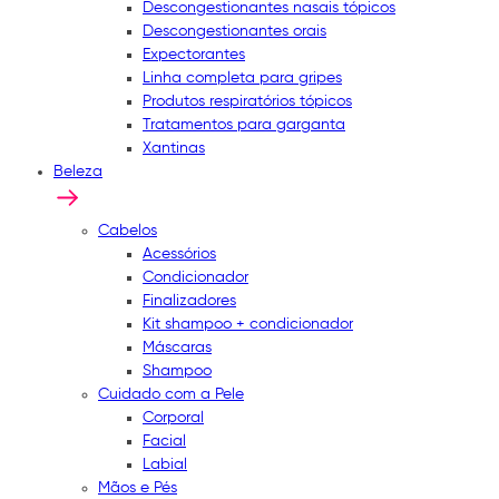
Descongestionantes nasais tópicos
Descongestionantes orais
Expectorantes
Linha completa para gripes
Produtos respiratórios tópicos
Tratamentos para garganta
Xantinas
Beleza
Cabelos
Acessórios
Condicionador
Finalizadores
Kit shampoo + condicionador
Máscaras
Shampoo
Cuidado com a Pele
Corporal
Facial
Labial
Mãos e Pés