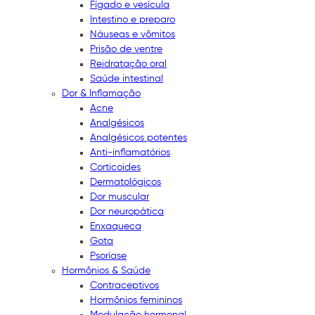
Fígado e vesícula
Intestino e preparo
Náuseas e vômitos
Prisão de ventre
Reidratação oral
Saúde intestinal
Dor & Inflamação
Acne
Analgésicos
Analgésicos potentes
Anti-inflamatórios
Corticoides
Dermatológicos
Dor muscular
Dor neuropática
Enxaqueca
Gota
Psoríase
Hormônios & Saúde
Contraceptivos
Hormônios femininos
Modulação hormonal