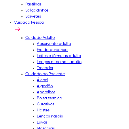
Pastilhas
Salgadinhos
Sorvetes
Cuidado Pessoal
Cuidado Adulto
Absorvente adulto
Fralda geriátrica
Leites e fórmulas adulto
Lenços e toalhas adulto
Trocador
Cuidado ao Paciente
Álcool
Algodão
Aparelhos
Bolsa térmica
Curativos
Hastes
Lenços nasais
Luvas
Máscaras