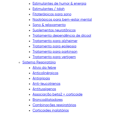
Estimulantes de humor & energia
Estimulantes / tdah
Fitoterápicos para sono
Nootrópicos para bem-estar mental
Sono & relaxamento
Suplementos neurotônicos
Tratamento dependência de álcool
Tratamento para alzheimer
Tratamento para epilepsia
Tratamento para parkinson
Tratamento para vertigem
Sistema Respiratório
Alívio da febre
Anticolinérgicos
Antigripais
Anti-leucotrienos
Antitussígenos
Associação beta2 + corticoide
Broncodilatadores
Combinações respiratórias
Corticoides inalatórios