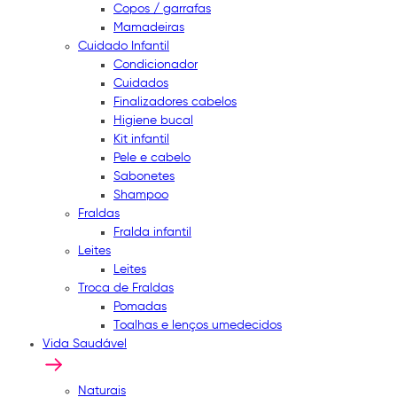
Copos / garrafas
Mamadeiras
Cuidado Infantil
Condicionador
Cuidados
Finalizadores cabelos
Higiene bucal
Kit infantil
Pele e cabelo
Sabonetes
Shampoo
Fraldas
Fralda infantil
Leites
Leites
Troca de Fraldas
Pomadas
Toalhas e lenços umedecidos
Vida Saudável
Naturais