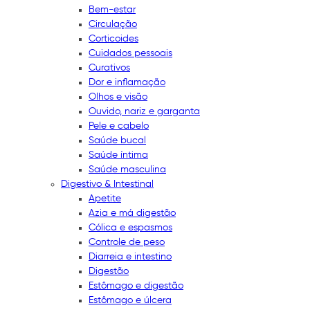
Bem-estar
Circulação
Corticoides
Cuidados pessoais
Curativos
Dor e inflamação
Olhos e visão
Ouvido, nariz e garganta
Pele e cabelo
Saúde bucal
Saúde íntima
Saúde masculina
Digestivo & Intestinal
Apetite
Azia e má digestão
Cólica e espasmos
Controle de peso
Diarreia e intestino
Digestão
Estômago e digestão
Estômago e úlcera