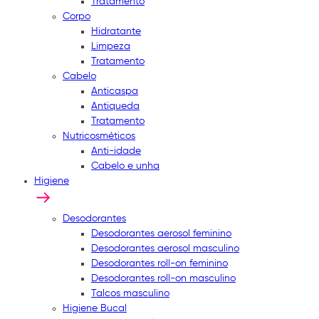
Tratamento
Corpo
Hidratante
Limpeza
Tratamento
Cabelo
Anticaspa
Antiqueda
Tratamento
Nutricosméticos
Anti-idade
Cabelo e unha
Higiene
Desodorantes
Desodorantes aerosol feminino
Desodorantes aerosol masculino
Desodorantes roll-on feminino
Desodorantes roll-on masculino
Talcos masculino
Higiene Bucal