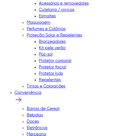
Acessórios e removedores
Cutelaria / pinças
Esmaltes
Maquiagem
Perfumes e Colônias
Proteção Solar e Repelentes
Bronzeadores
Kit pele verão
Pós-sol
Protetor corporal
Protetor facial
Protetor kids
Repelentes
Tintas e Colorações
Conveniência
Barras de Cereal
Bebidas
Doces
Eletrônicos
Mercearia