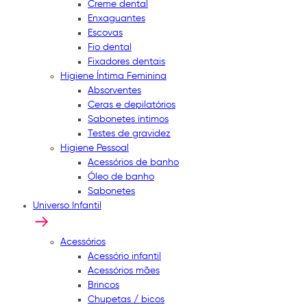
Creme dental
Enxaguantes
Escovas
Fio dental
Fixadores dentais
Higiene Íntima Feminina
Absorventes
Ceras e depilatórios
Sabonetes íntimos
Testes de gravidez
Higiene Pessoal
Acessórios de banho
Óleo de banho
Sabonetes
Universo Infantil
Acessórios
Acessório infantil
Acessórios mães
Brincos
Chupetas / bicos