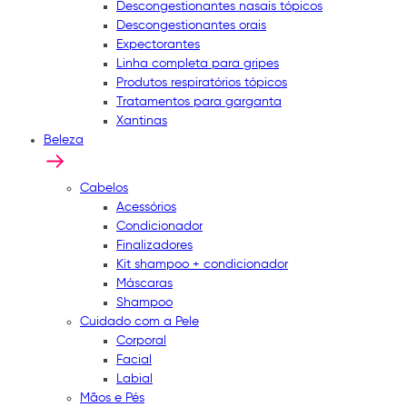
Descongestionantes nasais tópicos
Descongestionantes orais
Expectorantes
Linha completa para gripes
Produtos respiratórios tópicos
Tratamentos para garganta
Xantinas
Beleza
Cabelos
Acessórios
Condicionador
Finalizadores
Kit shampoo + condicionador
Máscaras
Shampoo
Cuidado com a Pele
Corporal
Facial
Labial
Mãos e Pés