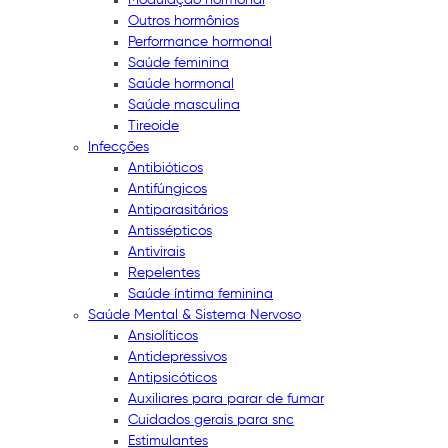
Outros hormônios
Performance hormonal
Saúde feminina
Saúde hormonal
Saúde masculina
Tireoide
Infecções
Antibióticos
Antifúngicos
Antiparasitários
Antissépticos
Antivirais
Repelentes
Saúde íntima feminina
Saúde Mental & Sistema Nervoso
Ansiolíticos
Antidepressivos
Antipsicóticos
Auxiliares para parar de fumar
Cuidados gerais para snc
Estimulantes