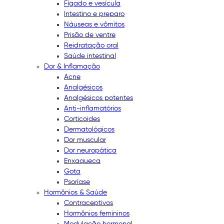
Fígado e vesícula
Intestino e preparo
Náuseas e vômitos
Prisão de ventre
Reidratação oral
Saúde intestinal
Dor & Inflamação
Acne
Analgésicos
Analgésicos potentes
Anti-inflamatórios
Corticoides
Dermatológicos
Dor muscular
Dor neuropática
Enxaqueca
Gota
Psoríase
Hormônios & Saúde
Contraceptivos
Hormônios femininos
Modulação hormonal