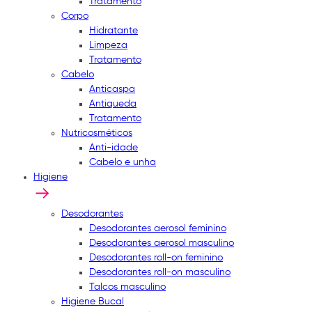
Tratamento
Corpo
Hidratante
Limpeza
Tratamento
Cabelo
Anticaspa
Antiqueda
Tratamento
Nutricosméticos
Anti-idade
Cabelo e unha
Higiene
Desodorantes
Desodorantes aerosol feminino
Desodorantes aerosol masculino
Desodorantes roll-on feminino
Desodorantes roll-on masculino
Talcos masculino
Higiene Bucal