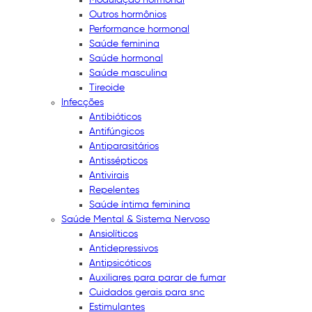
Outros hormônios
Performance hormonal
Saúde feminina
Saúde hormonal
Saúde masculina
Tireoide
Infecções
Antibióticos
Antifúngicos
Antiparasitários
Antissépticos
Antivirais
Repelentes
Saúde íntima feminina
Saúde Mental & Sistema Nervoso
Ansiolíticos
Antidepressivos
Antipsicóticos
Auxiliares para parar de fumar
Cuidados gerais para snc
Estimulantes