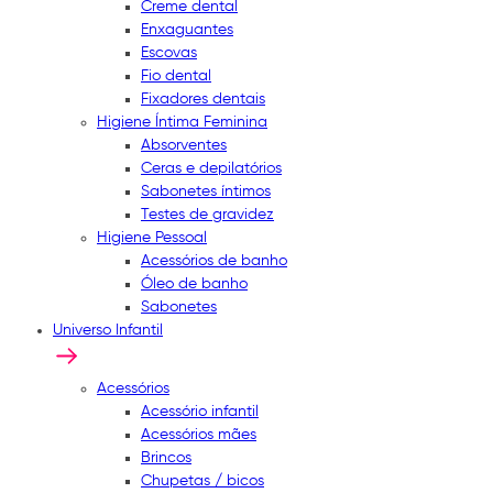
Creme dental
Enxaguantes
Escovas
Fio dental
Fixadores dentais
Higiene Íntima Feminina
Absorventes
Ceras e depilatórios
Sabonetes íntimos
Testes de gravidez
Higiene Pessoal
Acessórios de banho
Óleo de banho
Sabonetes
Universo Infantil
Acessórios
Acessório infantil
Acessórios mães
Brincos
Chupetas / bicos