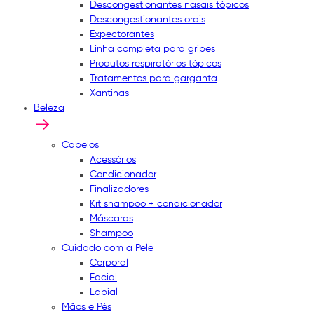
Descongestionantes nasais tópicos
Descongestionantes orais
Expectorantes
Linha completa para gripes
Produtos respiratórios tópicos
Tratamentos para garganta
Xantinas
Beleza
Cabelos
Acessórios
Condicionador
Finalizadores
Kit shampoo + condicionador
Máscaras
Shampoo
Cuidado com a Pele
Corporal
Facial
Labial
Mãos e Pés