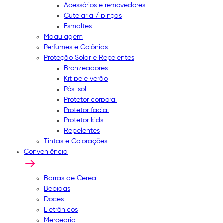
Acessórios e removedores
Cutelaria / pinças
Esmaltes
Maquiagem
Perfumes e Colônias
Proteção Solar e Repelentes
Bronzeadores
Kit pele verão
Pós-sol
Protetor corporal
Protetor facial
Protetor kids
Repelentes
Tintas e Colorações
Conveniência
Barras de Cereal
Bebidas
Doces
Eletrônicos
Mercearia