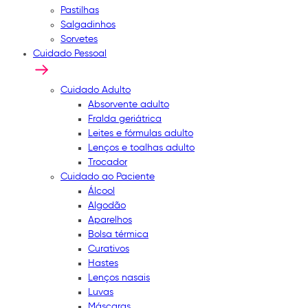
Pastilhas
Salgadinhos
Sorvetes
Cuidado Pessoal
Cuidado Adulto
Absorvente adulto
Fralda geriátrica
Leites e fórmulas adulto
Lenços e toalhas adulto
Trocador
Cuidado ao Paciente
Álcool
Algodão
Aparelhos
Bolsa térmica
Curativos
Hastes
Lenços nasais
Luvas
Máscaras