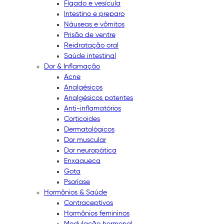
Fígado e vesícula
Intestino e preparo
Náuseas e vômitos
Prisão de ventre
Reidratação oral
Saúde intestinal
Dor & Inflamação
Acne
Analgésicos
Analgésicos potentes
Anti-inflamatórios
Corticoides
Dermatológicos
Dor muscular
Dor neuropática
Enxaqueca
Gota
Psoríase
Hormônios & Saúde
Contraceptivos
Hormônios femininos
Modulação hormonal