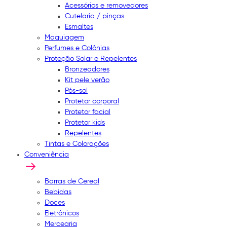
Acessórios e removedores
Cutelaria / pinças
Esmaltes
Maquiagem
Perfumes e Colônias
Proteção Solar e Repelentes
Bronzeadores
Kit pele verão
Pós-sol
Protetor corporal
Protetor facial
Protetor kids
Repelentes
Tintas e Colorações
Conveniência
Barras de Cereal
Bebidas
Doces
Eletrônicos
Mercearia