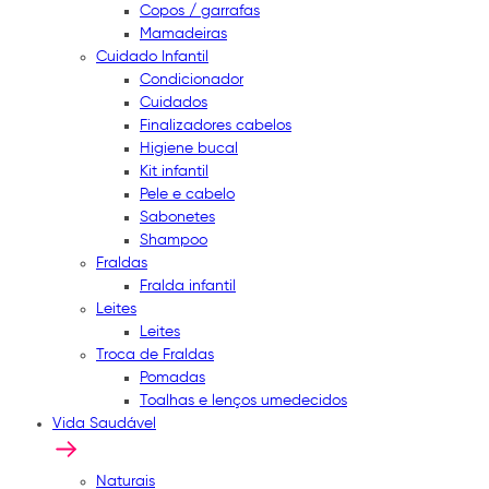
Copos / garrafas
Mamadeiras
Cuidado Infantil
Condicionador
Cuidados
Finalizadores cabelos
Higiene bucal
Kit infantil
Pele e cabelo
Sabonetes
Shampoo
Fraldas
Fralda infantil
Leites
Leites
Troca de Fraldas
Pomadas
Toalhas e lenços umedecidos
Vida Saudável
Naturais