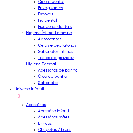
Creme dental
Enxaguantes
Escovas
Fio dental
Fixadores dentais
Higiene Íntima Feminina
Absorventes
Ceras e depilatórios
Sabonetes íntimos
Testes de gravidez
Higiene Pessoal
Acessórios de banho
Óleo de banho
Sabonetes
Universo Infantil
Acessórios
Acessório infantil
Acessórios mães
Brincos
Chupetas / bicos