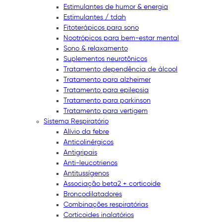
Estimulantes de humor & energia
Estimulantes / tdah
Fitoterápicos para sono
Nootrópicos para bem-estar mental
Sono & relaxamento
Suplementos neurotônicos
Tratamento dependência de álcool
Tratamento para alzheimer
Tratamento para epilepsia
Tratamento para parkinson
Tratamento para vertigem
Sistema Respiratório
Alívio da febre
Anticolinérgicos
Antigripais
Anti-leucotrienos
Antitussígenos
Associação beta2 + corticoide
Broncodilatadores
Combinações respiratórias
Corticoides inalatórios