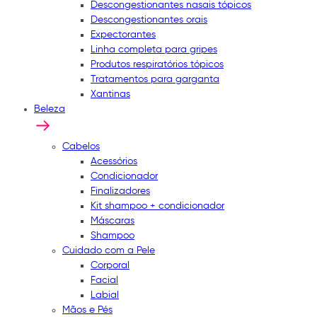
Descongestionantes nasais tópicos
Descongestionantes orais
Expectorantes
Linha completa para gripes
Produtos respiratórios tópicos
Tratamentos para garganta
Xantinas
Beleza
Cabelos
Acessórios
Condicionador
Finalizadores
Kit shampoo + condicionador
Máscaras
Shampoo
Cuidado com a Pele
Corporal
Facial
Labial
Mãos e Pés