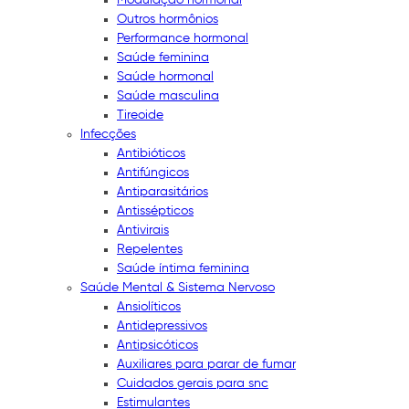
Outros hormônios
Performance hormonal
Saúde feminina
Saúde hormonal
Saúde masculina
Tireoide
Infecções
Antibióticos
Antifúngicos
Antiparasitários
Antissépticos
Antivirais
Repelentes
Saúde íntima feminina
Saúde Mental & Sistema Nervoso
Ansiolíticos
Antidepressivos
Antipsicóticos
Auxiliares para parar de fumar
Cuidados gerais para snc
Estimulantes