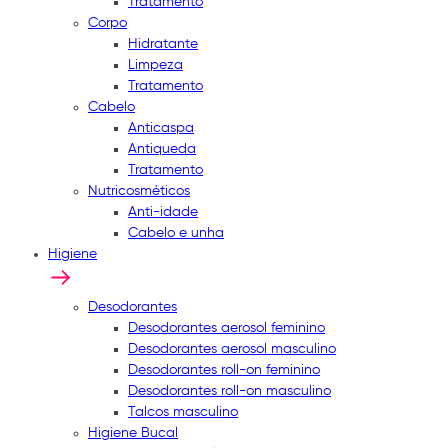
Tratamento
Corpo
Hidratante
Limpeza
Tratamento
Cabelo
Anticaspa
Antiqueda
Tratamento
Nutricosméticos
Anti-idade
Cabelo e unha
Higiene
Desodorantes
Desodorantes aerosol feminino
Desodorantes aerosol masculino
Desodorantes roll-on feminino
Desodorantes roll-on masculino
Talcos masculino
Higiene Bucal