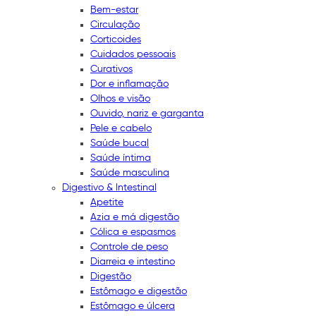
Bem-estar
Circulação
Corticoides
Cuidados pessoais
Curativos
Dor e inflamação
Olhos e visão
Ouvido, nariz e garganta
Pele e cabelo
Saúde bucal
Saúde íntima
Saúde masculina
Digestivo & Intestinal
Apetite
Azia e má digestão
Cólica e espasmos
Controle de peso
Diarreia e intestino
Digestão
Estômago e digestão
Estômago e úlcera