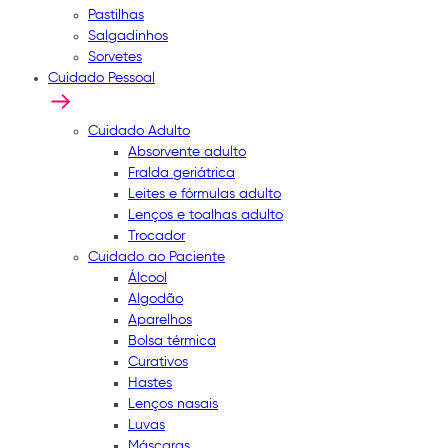
Pastilhas
Salgadinhos
Sorvetes
Cuidado Pessoal
Cuidado Adulto
Absorvente adulto
Fralda geriátrica
Leites e fórmulas adulto
Lenços e toalhas adulto
Trocador
Cuidado ao Paciente
Álcool
Algodão
Aparelhos
Bolsa térmica
Curativos
Hastes
Lenços nasais
Luvas
Máscaras