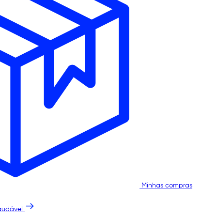
Minhas compras
audável