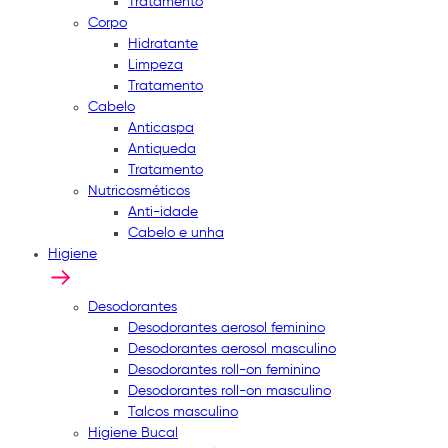
Tratamento
Corpo
Hidratante
Limpeza
Tratamento
Cabelo
Anticaspa
Antiqueda
Tratamento
Nutricosméticos
Anti-idade
Cabelo e unha
Higiene
Desodorantes
Desodorantes aerosol feminino
Desodorantes aerosol masculino
Desodorantes roll-on feminino
Desodorantes roll-on masculino
Talcos masculino
Higiene Bucal