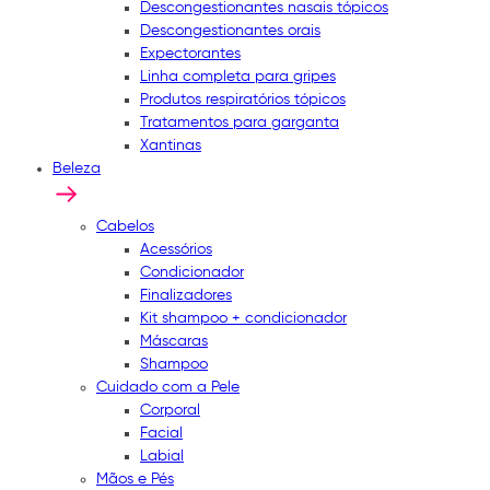
Descongestionantes nasais tópicos
Descongestionantes orais
Expectorantes
Linha completa para gripes
Produtos respiratórios tópicos
Tratamentos para garganta
Xantinas
Beleza
Cabelos
Acessórios
Condicionador
Finalizadores
Kit shampoo + condicionador
Máscaras
Shampoo
Cuidado com a Pele
Corporal
Facial
Labial
Mãos e Pés