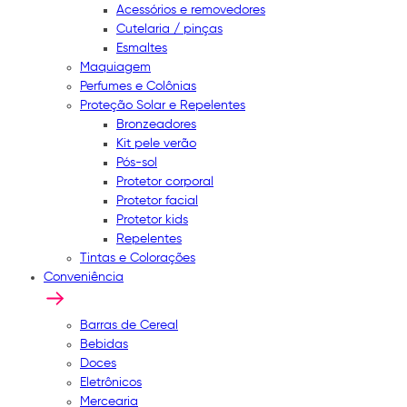
Acessórios e removedores
Cutelaria / pinças
Esmaltes
Maquiagem
Perfumes e Colônias
Proteção Solar e Repelentes
Bronzeadores
Kit pele verão
Pós-sol
Protetor corporal
Protetor facial
Protetor kids
Repelentes
Tintas e Colorações
Conveniência
Barras de Cereal
Bebidas
Doces
Eletrônicos
Mercearia