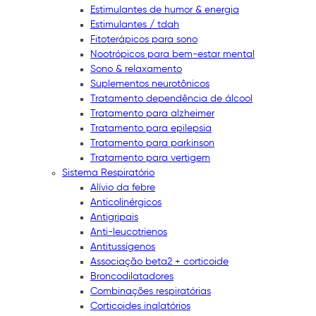
Estimulantes de humor & energia
Estimulantes / tdah
Fitoterápicos para sono
Nootrópicos para bem-estar mental
Sono & relaxamento
Suplementos neurotônicos
Tratamento dependência de álcool
Tratamento para alzheimer
Tratamento para epilepsia
Tratamento para parkinson
Tratamento para vertigem
Sistema Respiratório
Alívio da febre
Anticolinérgicos
Antigripais
Anti-leucotrienos
Antitussígenos
Associação beta2 + corticoide
Broncodilatadores
Combinações respiratórias
Corticoides inalatórios