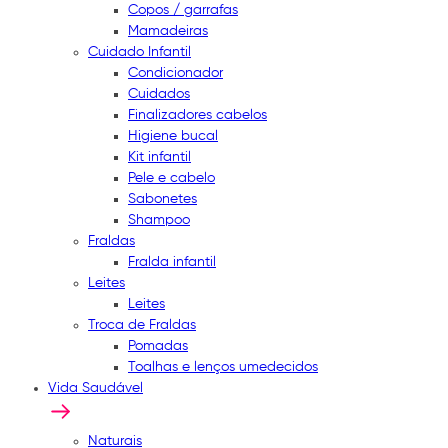
Copos / garrafas
Mamadeiras
Cuidado Infantil
Condicionador
Cuidados
Finalizadores cabelos
Higiene bucal
Kit infantil
Pele e cabelo
Sabonetes
Shampoo
Fraldas
Fralda infantil
Leites
Leites
Troca de Fraldas
Pomadas
Toalhas e lenços umedecidos
Vida Saudável
Naturais