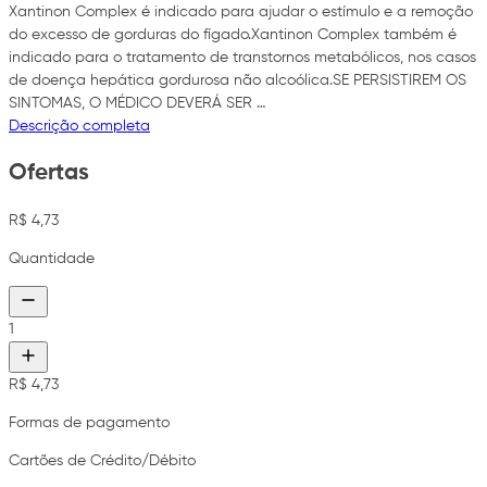
Xantinon Complex é indicado para ajudar o estímulo e a remoção
do excesso de gorduras do fígado.Xantinon Complex também é
indicado para o tratamento de transtornos metabólicos, nos casos
de doença hepática gordurosa não alcoólica.SE PERSISTIREM OS
SINTOMAS, O MÉDICO DEVERÁ SER …
Descrição completa
Ofertas
R$ 4,73
Quantidade
1
R$ 4,73
Formas de pagamento
Cartões de Crédito/Débito