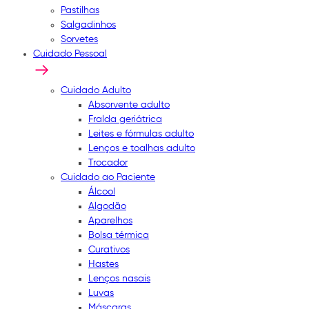
Pastilhas
Salgadinhos
Sorvetes
Cuidado Pessoal
Cuidado Adulto
Absorvente adulto
Fralda geriátrica
Leites e fórmulas adulto
Lenços e toalhas adulto
Trocador
Cuidado ao Paciente
Álcool
Algodão
Aparelhos
Bolsa térmica
Curativos
Hastes
Lenços nasais
Luvas
Máscaras