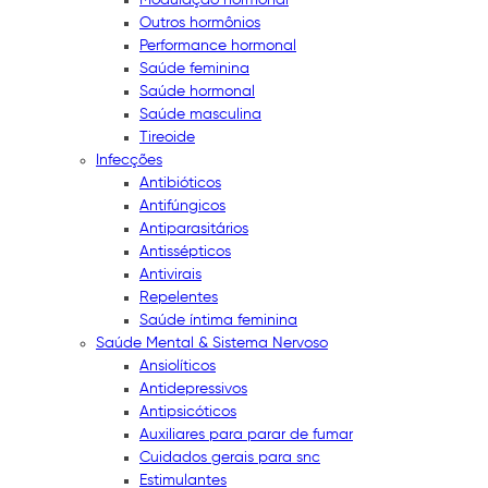
Outros hormônios
Performance hormonal
Saúde feminina
Saúde hormonal
Saúde masculina
Tireoide
Infecções
Antibióticos
Antifúngicos
Antiparasitários
Antissépticos
Antivirais
Repelentes
Saúde íntima feminina
Saúde Mental & Sistema Nervoso
Ansiolíticos
Antidepressivos
Antipsicóticos
Auxiliares para parar de fumar
Cuidados gerais para snc
Estimulantes