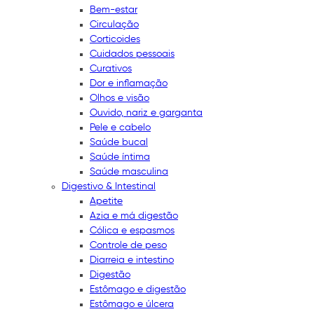
Bem-estar
Circulação
Corticoides
Cuidados pessoais
Curativos
Dor e inflamação
Olhos e visão
Ouvido, nariz e garganta
Pele e cabelo
Saúde bucal
Saúde íntima
Saúde masculina
Digestivo & Intestinal
Apetite
Azia e má digestão
Cólica e espasmos
Controle de peso
Diarreia e intestino
Digestão
Estômago e digestão
Estômago e úlcera