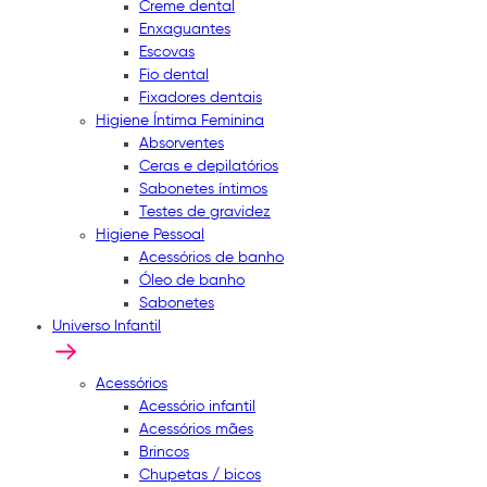
Creme dental
Enxaguantes
Escovas
Fio dental
Fixadores dentais
Higiene Íntima Feminina
Absorventes
Ceras e depilatórios
Sabonetes íntimos
Testes de gravidez
Higiene Pessoal
Acessórios de banho
Óleo de banho
Sabonetes
Universo Infantil
Acessórios
Acessório infantil
Acessórios mães
Brincos
Chupetas / bicos