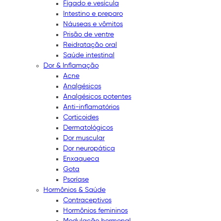
Fígado e vesícula
Intestino e preparo
Náuseas e vômitos
Prisão de ventre
Reidratação oral
Saúde intestinal
Dor & Inflamação
Acne
Analgésicos
Analgésicos potentes
Anti-inflamatórios
Corticoides
Dermatológicos
Dor muscular
Dor neuropática
Enxaqueca
Gota
Psoríase
Hormônios & Saúde
Contraceptivos
Hormônios femininos
Modulação hormonal