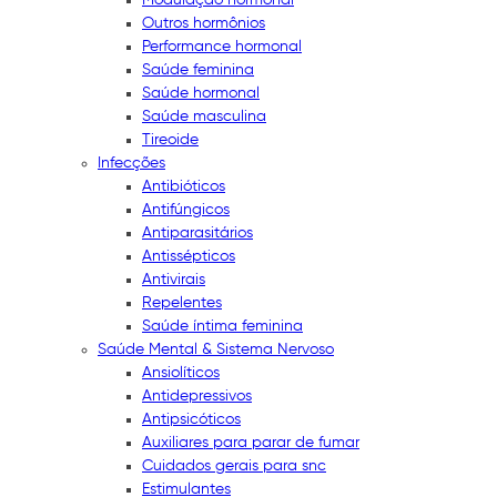
Outros hormônios
Performance hormonal
Saúde feminina
Saúde hormonal
Saúde masculina
Tireoide
Infecções
Antibióticos
Antifúngicos
Antiparasitários
Antissépticos
Antivirais
Repelentes
Saúde íntima feminina
Saúde Mental & Sistema Nervoso
Ansiolíticos
Antidepressivos
Antipsicóticos
Auxiliares para parar de fumar
Cuidados gerais para snc
Estimulantes