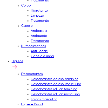
Tratamento
Corpo
Hidratante
Limpeza
Tratamento
Cabelo
Anticaspa
Antiqueda
Tratamento
Nutricosméticos
Anti-idade
Cabelo e unha
Higiene
Desodorantes
Desodorantes aerosol feminino
Desodorantes aerosol masculino
Desodorantes roll-on feminino
Desodorantes roll-on masculino
Talcos masculino
Higiene Bucal