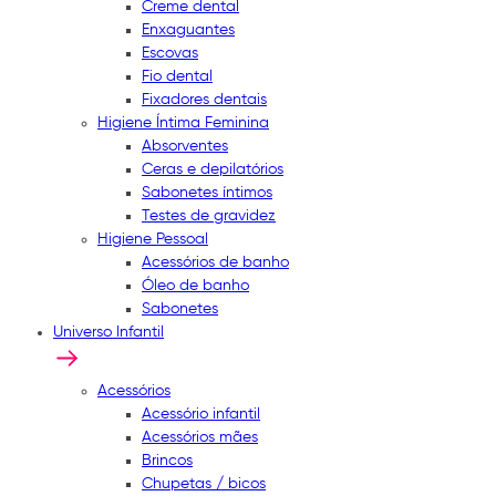
Creme dental
Enxaguantes
Escovas
Fio dental
Fixadores dentais
Higiene Íntima Feminina
Absorventes
Ceras e depilatórios
Sabonetes íntimos
Testes de gravidez
Higiene Pessoal
Acessórios de banho
Óleo de banho
Sabonetes
Universo Infantil
Acessórios
Acessório infantil
Acessórios mães
Brincos
Chupetas / bicos