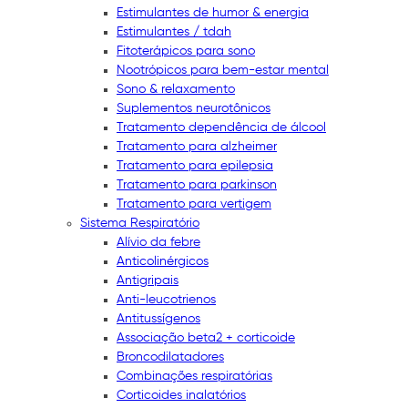
Estimulantes de humor & energia
Estimulantes / tdah
Fitoterápicos para sono
Nootrópicos para bem-estar mental
Sono & relaxamento
Suplementos neurotônicos
Tratamento dependência de álcool
Tratamento para alzheimer
Tratamento para epilepsia
Tratamento para parkinson
Tratamento para vertigem
Sistema Respiratório
Alívio da febre
Anticolinérgicos
Antigripais
Anti-leucotrienos
Antitussígenos
Associação beta2 + corticoide
Broncodilatadores
Combinações respiratórias
Corticoides inalatórios