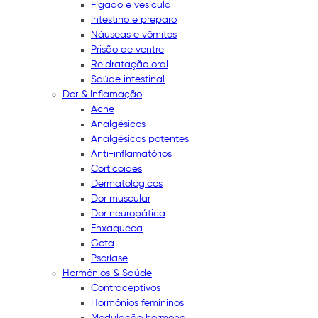
Fígado e vesícula
Intestino e preparo
Náuseas e vômitos
Prisão de ventre
Reidratação oral
Saúde intestinal
Dor & Inflamação
Acne
Analgésicos
Analgésicos potentes
Anti-inflamatórios
Corticoides
Dermatológicos
Dor muscular
Dor neuropática
Enxaqueca
Gota
Psoríase
Hormônios & Saúde
Contraceptivos
Hormônios femininos
Modulação hormonal