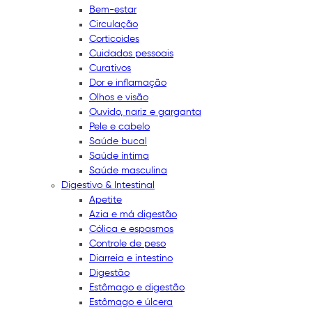
Bem-estar
Circulação
Corticoides
Cuidados pessoais
Curativos
Dor e inflamação
Olhos e visão
Ouvido, nariz e garganta
Pele e cabelo
Saúde bucal
Saúde íntima
Saúde masculina
Digestivo & Intestinal
Apetite
Azia e má digestão
Cólica e espasmos
Controle de peso
Diarreia e intestino
Digestão
Estômago e digestão
Estômago e úlcera