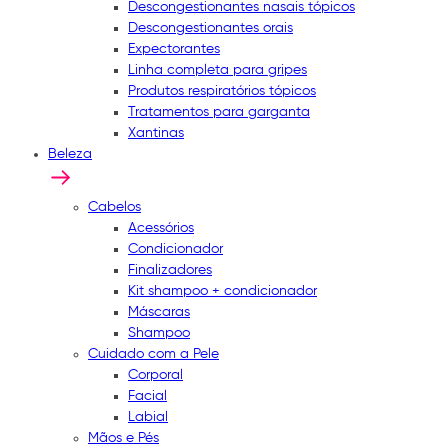
Descongestionantes nasais tópicos
Descongestionantes orais
Expectorantes
Linha completa para gripes
Produtos respiratórios tópicos
Tratamentos para garganta
Xantinas
Beleza
Cabelos
Acessórios
Condicionador
Finalizadores
Kit shampoo + condicionador
Máscaras
Shampoo
Cuidado com a Pele
Corporal
Facial
Labial
Mãos e Pés