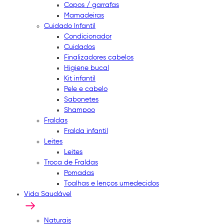
Copos / garrafas
Mamadeiras
Cuidado Infantil
Condicionador
Cuidados
Finalizadores cabelos
Higiene bucal
Kit infantil
Pele e cabelo
Sabonetes
Shampoo
Fraldas
Fralda infantil
Leites
Leites
Troca de Fraldas
Pomadas
Toalhas e lenços umedecidos
Vida Saudável
Naturais