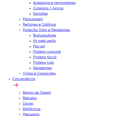
Acessórios e removedores
Cutelaria / pinças
Esmaltes
Maquiagem
Perfumes e Colônias
Proteção Solar e Repelentes
Bronzeadores
Kit pele verão
Pós-sol
Protetor corporal
Protetor facial
Protetor kids
Repelentes
Tintas e Colorações
Conveniência
Barras de Cereal
Bebidas
Doces
Eletrônicos
Mercearia