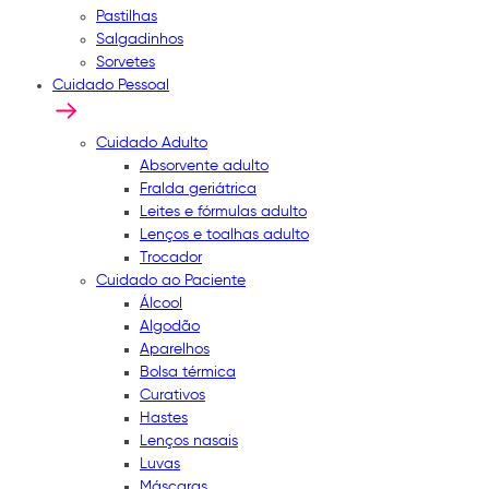
Pastilhas
Salgadinhos
Sorvetes
Cuidado Pessoal
Cuidado Adulto
Absorvente adulto
Fralda geriátrica
Leites e fórmulas adulto
Lenços e toalhas adulto
Trocador
Cuidado ao Paciente
Álcool
Algodão
Aparelhos
Bolsa térmica
Curativos
Hastes
Lenços nasais
Luvas
Máscaras