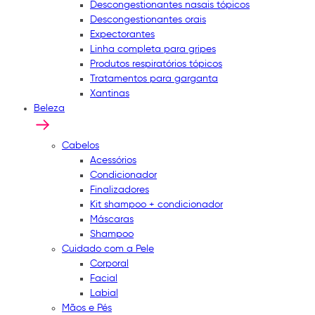
Descongestionantes nasais tópicos
Descongestionantes orais
Expectorantes
Linha completa para gripes
Produtos respiratórios tópicos
Tratamentos para garganta
Xantinas
Beleza
Cabelos
Acessórios
Condicionador
Finalizadores
Kit shampoo + condicionador
Máscaras
Shampoo
Cuidado com a Pele
Corporal
Facial
Labial
Mãos e Pés