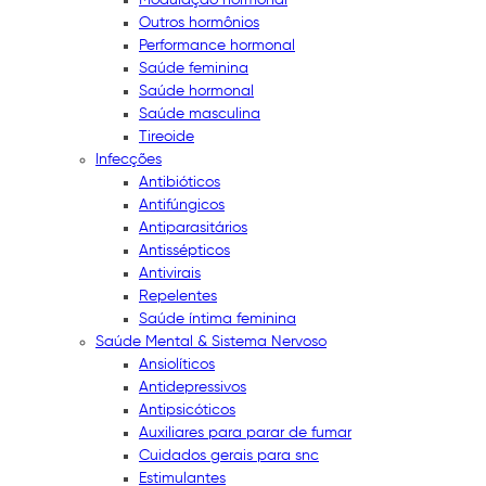
Outros hormônios
Performance hormonal
Saúde feminina
Saúde hormonal
Saúde masculina
Tireoide
Infecções
Antibióticos
Antifúngicos
Antiparasitários
Antissépticos
Antivirais
Repelentes
Saúde íntima feminina
Saúde Mental & Sistema Nervoso
Ansiolíticos
Antidepressivos
Antipsicóticos
Auxiliares para parar de fumar
Cuidados gerais para snc
Estimulantes