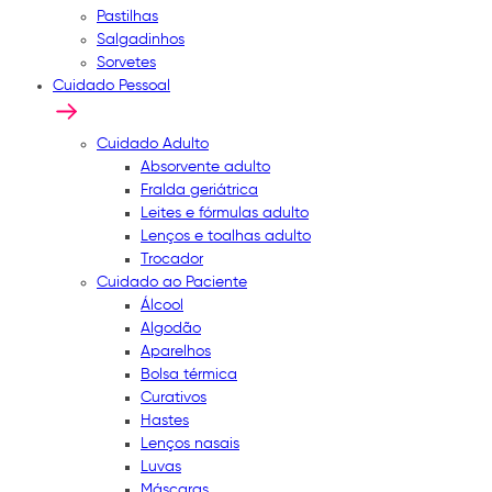
Pastilhas
Salgadinhos
Sorvetes
Cuidado Pessoal
Cuidado Adulto
Absorvente adulto
Fralda geriátrica
Leites e fórmulas adulto
Lenços e toalhas adulto
Trocador
Cuidado ao Paciente
Álcool
Algodão
Aparelhos
Bolsa térmica
Curativos
Hastes
Lenços nasais
Luvas
Máscaras