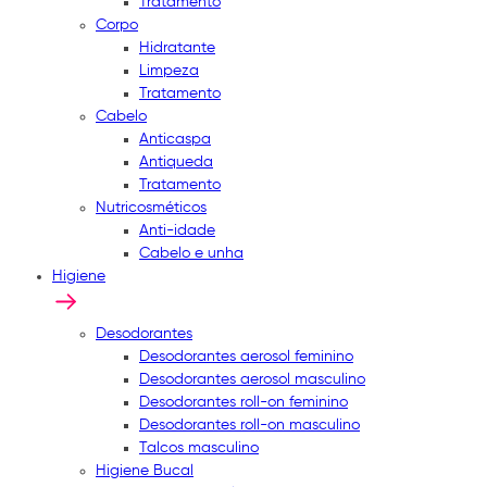
Tratamento
Corpo
Hidratante
Limpeza
Tratamento
Cabelo
Anticaspa
Antiqueda
Tratamento
Nutricosméticos
Anti-idade
Cabelo e unha
Higiene
Desodorantes
Desodorantes aerosol feminino
Desodorantes aerosol masculino
Desodorantes roll-on feminino
Desodorantes roll-on masculino
Talcos masculino
Higiene Bucal