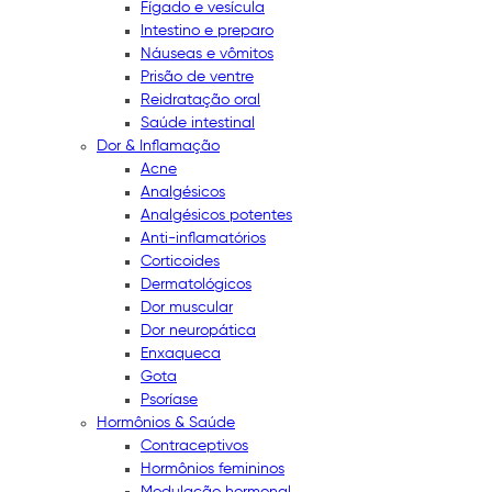
Fígado e vesícula
Intestino e preparo
Náuseas e vômitos
Prisão de ventre
Reidratação oral
Saúde intestinal
Dor & Inflamação
Acne
Analgésicos
Analgésicos potentes
Anti-inflamatórios
Corticoides
Dermatológicos
Dor muscular
Dor neuropática
Enxaqueca
Gota
Psoríase
Hormônios & Saúde
Contraceptivos
Hormônios femininos
Modulação hormonal