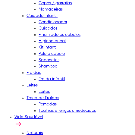
Copos / garrafas
Mamadeiras
Cuidado Infantil
Condicionador
Cuidados
Finalizadores cabelos
Higiene bucal
Kit infantil
Pele e cabelo
Sabonetes
Shampoo
Fraldas
Fralda infantil
Leites
Leites
Troca de Fraldas
Pomadas
Toalhas e lenços umedecidos
Vida Saudável
Naturais