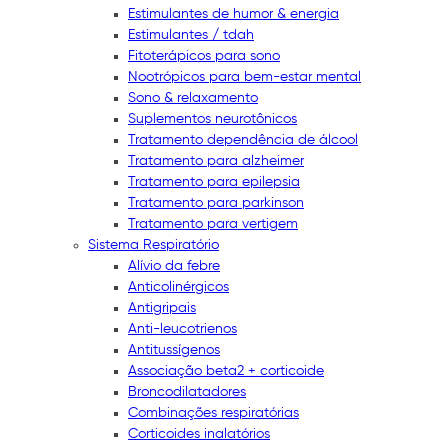
Estimulantes de humor & energia
Estimulantes / tdah
Fitoterápicos para sono
Nootrópicos para bem-estar mental
Sono & relaxamento
Suplementos neurotônicos
Tratamento dependência de álcool
Tratamento para alzheimer
Tratamento para epilepsia
Tratamento para parkinson
Tratamento para vertigem
Sistema Respiratório
Alívio da febre
Anticolinérgicos
Antigripais
Anti-leucotrienos
Antitussígenos
Associação beta2 + corticoide
Broncodilatadores
Combinações respiratórias
Corticoides inalatórios