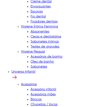
Creme dental
Enxaguantes
Escovas
Fio dental
Fixadores dentais
Higiene Íntima Feminina
Absorventes
Ceras e depilatórios
Sabonetes íntimos
Testes de gravidez
Higiene Pessoal
Acessórios de banho
Óleo de banho
Sabonetes
Universo Infantil
Acessórios
Acessório infantil
Acessórios mães
Brincos
Chupetas / bicos