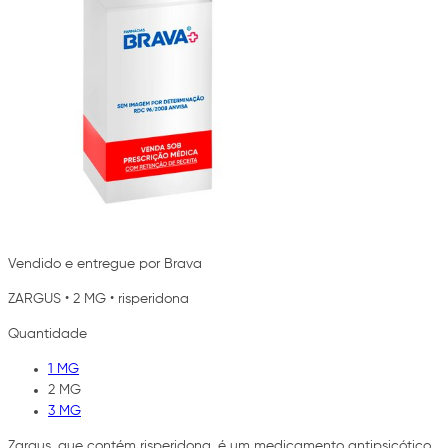
Vendido e entregue por Brava
ZARGUS
•
2 MG
•
risperidona
Quantidade
1 MG
2 MG
3 MG
Zargus, que contém risperidona, é um medicamento antipsicótico