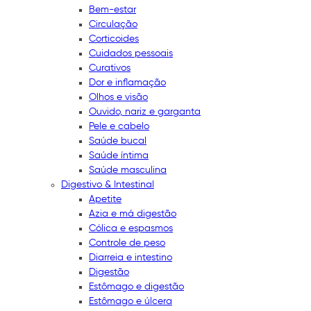
Bem-estar
Circulação
Corticoides
Cuidados pessoais
Curativos
Dor e inflamação
Olhos e visão
Ouvido, nariz e garganta
Pele e cabelo
Saúde bucal
Saúde íntima
Saúde masculina
Digestivo & Intestinal
Apetite
Azia e má digestão
Cólica e espasmos
Controle de peso
Diarreia e intestino
Digestão
Estômago e digestão
Estômago e úlcera