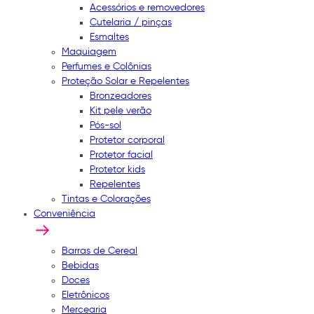
Acessórios e removedores
Cutelaria / pinças
Esmaltes
Maquiagem
Perfumes e Colônias
Proteção Solar e Repelentes
Bronzeadores
Kit pele verão
Pós-sol
Protetor corporal
Protetor facial
Protetor kids
Repelentes
Tintas e Colorações
Conveniência
Barras de Cereal
Bebidas
Doces
Eletrônicos
Mercearia