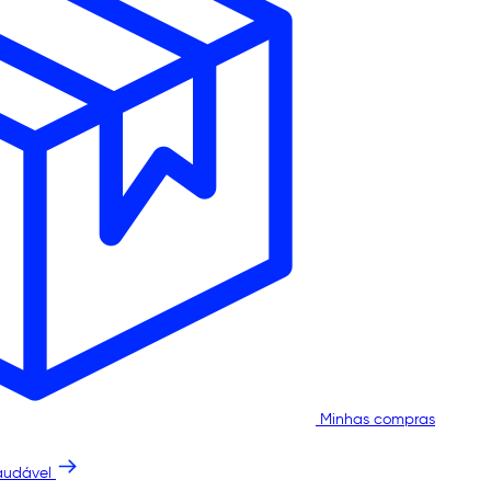
Minhas compras
audável