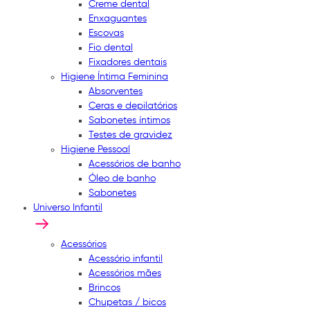
Creme dental
Enxaguantes
Escovas
Fio dental
Fixadores dentais
Higiene Íntima Feminina
Absorventes
Ceras e depilatórios
Sabonetes íntimos
Testes de gravidez
Higiene Pessoal
Acessórios de banho
Óleo de banho
Sabonetes
Universo Infantil
Acessórios
Acessório infantil
Acessórios mães
Brincos
Chupetas / bicos