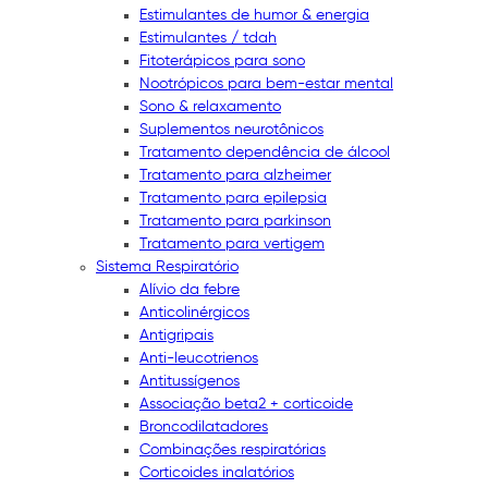
Estimulantes de humor & energia
Estimulantes / tdah
Fitoterápicos para sono
Nootrópicos para bem-estar mental
Sono & relaxamento
Suplementos neurotônicos
Tratamento dependência de álcool
Tratamento para alzheimer
Tratamento para epilepsia
Tratamento para parkinson
Tratamento para vertigem
Sistema Respiratório
Alívio da febre
Anticolinérgicos
Antigripais
Anti-leucotrienos
Antitussígenos
Associação beta2 + corticoide
Broncodilatadores
Combinações respiratórias
Corticoides inalatórios