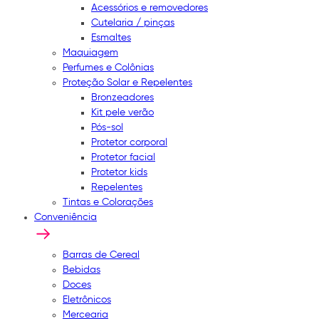
Acessórios e removedores
Cutelaria / pinças
Esmaltes
Maquiagem
Perfumes e Colônias
Proteção Solar e Repelentes
Bronzeadores
Kit pele verão
Pós-sol
Protetor corporal
Protetor facial
Protetor kids
Repelentes
Tintas e Colorações
Conveniência
Barras de Cereal
Bebidas
Doces
Eletrônicos
Mercearia