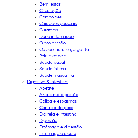
Bem-estar
Circulação
Corticoides
Cuidados pessoais
Curativos
Dor e inflamação
Olhos e visão
Ouvido, nariz e garganta
Pele e cabelo
Saúde bucal
Saúde íntima
Saúde masculina
Digestivo & Intestinal
Apetite
Azia e má digestão
Cólica e espasmos
Controle de peso
Diarreia e intestino
Digestão
Estômago e digestão
Estômago e úlcera