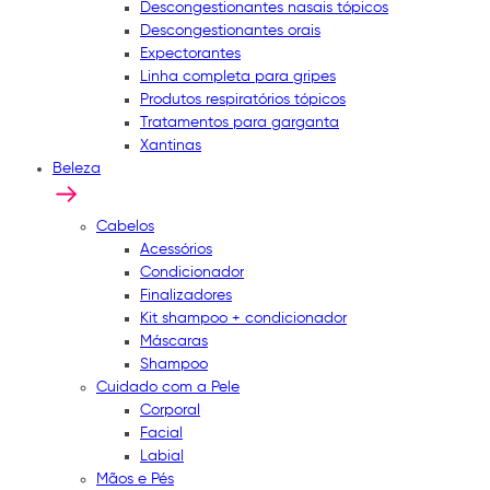
Descongestionantes nasais tópicos
Descongestionantes orais
Expectorantes
Linha completa para gripes
Produtos respiratórios tópicos
Tratamentos para garganta
Xantinas
Beleza
Cabelos
Acessórios
Condicionador
Finalizadores
Kit shampoo + condicionador
Máscaras
Shampoo
Cuidado com a Pele
Corporal
Facial
Labial
Mãos e Pés