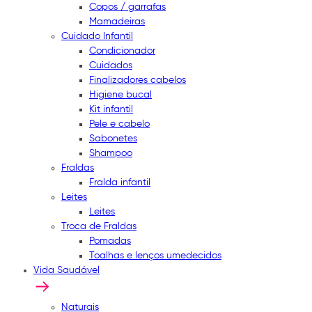
Copos / garrafas
Mamadeiras
Cuidado Infantil
Condicionador
Cuidados
Finalizadores cabelos
Higiene bucal
Kit infantil
Pele e cabelo
Sabonetes
Shampoo
Fraldas
Fralda infantil
Leites
Leites
Troca de Fraldas
Pomadas
Toalhas e lenços umedecidos
Vida Saudável
Naturais