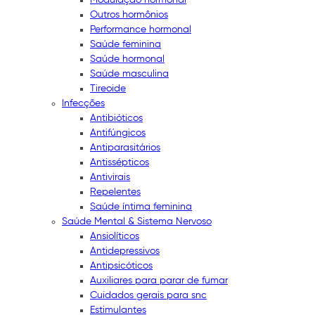
Outros hormônios
Performance hormonal
Saúde feminina
Saúde hormonal
Saúde masculina
Tireoide
Infecções
Antibióticos
Antifúngicos
Antiparasitários
Antissépticos
Antivirais
Repelentes
Saúde íntima feminina
Saúde Mental & Sistema Nervoso
Ansiolíticos
Antidepressivos
Antipsicóticos
Auxiliares para parar de fumar
Cuidados gerais para snc
Estimulantes