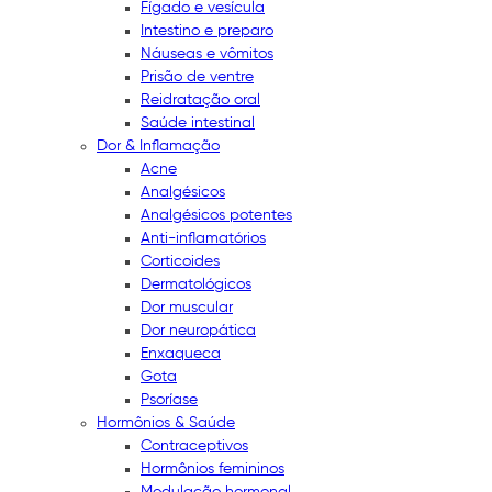
Fígado e vesícula
Intestino e preparo
Náuseas e vômitos
Prisão de ventre
Reidratação oral
Saúde intestinal
Dor & Inflamação
Acne
Analgésicos
Analgésicos potentes
Anti-inflamatórios
Corticoides
Dermatológicos
Dor muscular
Dor neuropática
Enxaqueca
Gota
Psoríase
Hormônios & Saúde
Contraceptivos
Hormônios femininos
Modulação hormonal