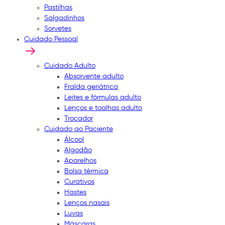
Pastilhas
Salgadinhos
Sorvetes
Cuidado Pessoal
Cuidado Adulto
Absorvente adulto
Fralda geriátrica
Leites e fórmulas adulto
Lenços e toalhas adulto
Trocador
Cuidado ao Paciente
Álcool
Algodão
Aparelhos
Bolsa térmica
Curativos
Hastes
Lenços nasais
Luvas
Máscaras