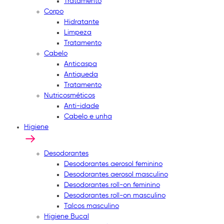
Tratamento
Corpo
Hidratante
Limpeza
Tratamento
Cabelo
Anticaspa
Antiqueda
Tratamento
Nutricosméticos
Anti-idade
Cabelo e unha
Higiene
Desodorantes
Desodorantes aerosol feminino
Desodorantes aerosol masculino
Desodorantes roll-on feminino
Desodorantes roll-on masculino
Talcos masculino
Higiene Bucal