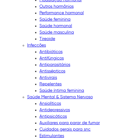
Outros hormônios
Performance hormonal
Saúde feminina
Saúde hormonal
Saúde masculina
Tireoide
Infecções
Antibióticos
Antifúngicos
Antiparasitários
Antissépticos
Antivirais
Repelentes
Saúde íntima feminina
Saúde Mental & Sistema Nervoso
Ansiolíticos
Antidepressivos
Antipsicóticos
Auxiliares para parar de fumar
Cuidados gerais para snc
Estimulantes