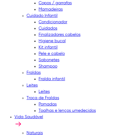
Copos / garrafas
Mamadeiras
Cuidado Infantil
Condicionador
Cuidados
Finalizadores cabelos
Higiene bucal
Kit infantil
Pele e cabelo
Sabonetes
Shampoo
Fraldas
Fralda infantil
Leites
Leites
Troca de Fraldas
Pomadas
Toalhas e lenços umedecidos
Vida Saudável
Naturais