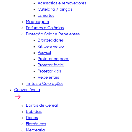
Acessórios e removedores
Cutelaria / pinças
Esmaltes
Maquiagem
Perfumes e Colônias
Proteção Solar e Repelentes
Bronzeadores
Kit pele verão
Pós-sol
Protetor corporal
Protetor facial
Protetor kids
Repelentes
Tintas e Colorações
Conveniência
Barras de Cereal
Bebidas
Doces
Eletrônicos
Mercearia