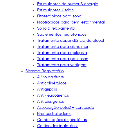
Estimulantes de humor & energia
Estimulantes / tdah
Fitoterápicos para sono
Nootrópicos para bem-estar mental
Sono & relaxamento
Suplementos neurotônicos
Tratamento dependência de álcool
Tratamento para alzheimer
Tratamento para epilepsia
Tratamento para parkinson
Tratamento para vertigem
Sistema Respiratório
Alívio da febre
Anticolinérgicos
Antigripais
Anti-leucotrienos
Antitussígenos
Associação beta2 + corticoide
Broncodilatadores
Combinações respiratórias
Corticoides inalatórios