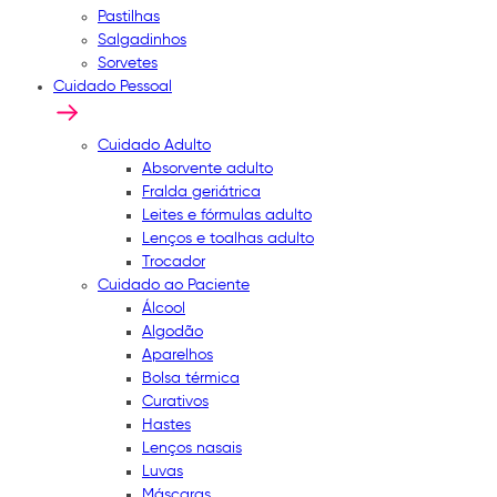
Pastilhas
Salgadinhos
Sorvetes
Cuidado Pessoal
Cuidado Adulto
Absorvente adulto
Fralda geriátrica
Leites e fórmulas adulto
Lenços e toalhas adulto
Trocador
Cuidado ao Paciente
Álcool
Algodão
Aparelhos
Bolsa térmica
Curativos
Hastes
Lenços nasais
Luvas
Máscaras