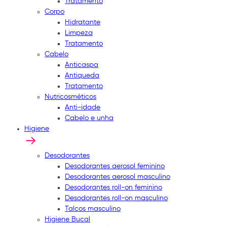
Tratamento
Corpo
Hidratante
Limpeza
Tratamento
Cabelo
Anticaspa
Antiqueda
Tratamento
Nutricosméticos
Anti-idade
Cabelo e unha
Higiene
Desodorantes
Desodorantes aerosol feminino
Desodorantes aerosol masculino
Desodorantes roll-on feminino
Desodorantes roll-on masculino
Talcos masculino
Higiene Bucal