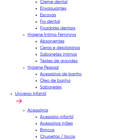
Creme dental
Enxaguantes
Escovas
Fio dental
Fixadores dentais
Higiene Íntima Feminina
Absorventes
Ceras e depilatórios
Sabonetes íntimos
Testes de gravidez
Higiene Pessoal
Acessórios de banho
Óleo de banho
Sabonetes
Universo Infantil
Acessórios
Acessório infantil
Acessórios mães
Brincos
Chupetas / bicos