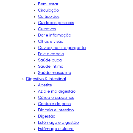
Bem-estar
Circulação
Corticoides
Cuidados pessoais
Curativos
Dor e inflamação
Olhos e visão
Ouvido, nariz e garganta
Pele e cabelo
Saúde bucal
Saúde íntima
Saúde masculina
Digestivo & Intestinal
Apetite
Azia e má digestão
Cólica e espasmos
Controle de peso
Diarreia e intestino
Digestão
Estômago e digestão
Estômago e úlcera