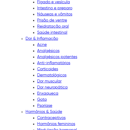
Fígado e vesícula
Intestino e preparo
Náuseas e vômitos
Prisão de ventre
Reidratação oral
Saúde intestinal
Dor & Inflamação
Acne
Analgésicos
Analgésicos potentes
Anti-inflamatórios
Corticoides
Dermatológicos
Dor muscular
Dor neuropática
Enxaqueca
Gota
Psoríase
Hormônios & Saúde
Contraceptivos
Hormônios femininos
Modulação hormonal