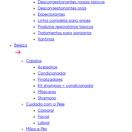
Descongestionantes nasais tópicos
Descongestionantes orais
Expectorantes
Linha completa para gripes
Produtos respiratórios tópicos
Tratamentos para garganta
Xantinas
Beleza
Cabelos
Acessórios
Condicionador
Finalizadores
Kit shampoo + condicionador
Máscaras
Shampoo
Cuidado com a Pele
Corporal
Facial
Labial
Mãos e Pés