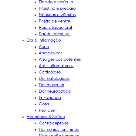
Fígado e vesícula
Intestino e preparo
Náuseas e vômitos
Prisão de ventre
Reidratação oral
Saúde intestinal
Dor & Inflamação
Acne
Analgésicos
Analgésicos potentes
Anti-inflamatórios
Corticoides
Dermatológicos
Dor muscular
Dor neuropática
Enxaqueca
Gota
Psoríase
Hormônios & Saúde
Contraceptivos
Hormônios femininos
Modulação hormonal