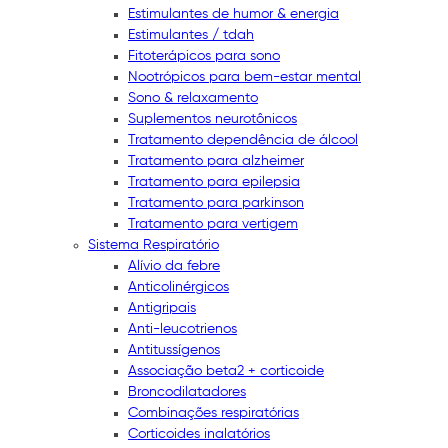
Estimulantes de humor & energia
Estimulantes / tdah
Fitoterápicos para sono
Nootrópicos para bem-estar mental
Sono & relaxamento
Suplementos neurotônicos
Tratamento dependência de álcool
Tratamento para alzheimer
Tratamento para epilepsia
Tratamento para parkinson
Tratamento para vertigem
Sistema Respiratório
Alívio da febre
Anticolinérgicos
Antigripais
Anti-leucotrienos
Antitussígenos
Associação beta2 + corticoide
Broncodilatadores
Combinações respiratórias
Corticoides inalatórios