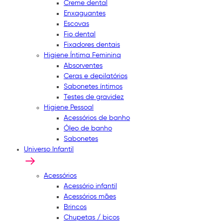
Creme dental
Enxaguantes
Escovas
Fio dental
Fixadores dentais
Higiene Íntima Feminina
Absorventes
Ceras e depilatórios
Sabonetes íntimos
Testes de gravidez
Higiene Pessoal
Acessórios de banho
Óleo de banho
Sabonetes
Universo Infantil
Acessórios
Acessório infantil
Acessórios mães
Brincos
Chupetas / bicos