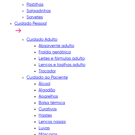
Pastilhas
Salgadinhos
Sorvetes
Cuidado Pessoal
Cuidado Adulto
Absorvente adulto
Fralda geriátrica
Leites e fórmulas adulto
Lenços e toalhas adulto
Trocador
Cuidado ao Paciente
Álcool
Algodão
Aparelhos
Bolsa térmica
Curativos
Hastes
Lenços nasais
Luvas
Máscaras