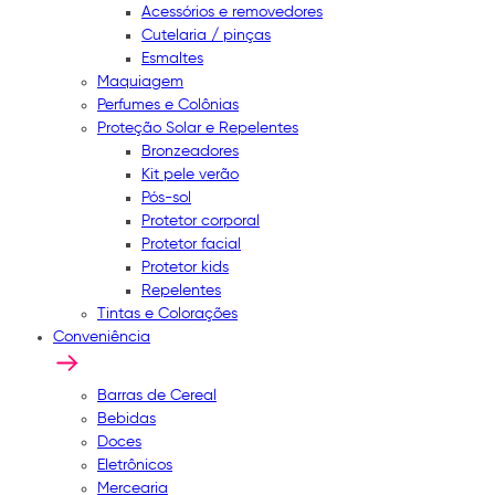
Acessórios e removedores
Cutelaria / pinças
Esmaltes
Maquiagem
Perfumes e Colônias
Proteção Solar e Repelentes
Bronzeadores
Kit pele verão
Pós-sol
Protetor corporal
Protetor facial
Protetor kids
Repelentes
Tintas e Colorações
Conveniência
Barras de Cereal
Bebidas
Doces
Eletrônicos
Mercearia