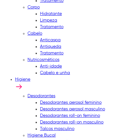
Tratamento
Corpo
Hidratante
Limpeza
Tratamento
Cabelo
Anticaspa
Antiqueda
Tratamento
Nutricosméticos
Anti-idade
Cabelo e unha
Higiene
Desodorantes
Desodorantes aerosol feminino
Desodorantes aerosol masculino
Desodorantes roll-on feminino
Desodorantes roll-on masculino
Talcos masculino
Higiene Bucal