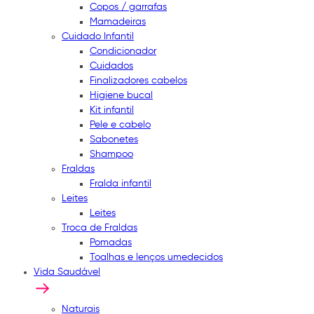
Copos / garrafas
Mamadeiras
Cuidado Infantil
Condicionador
Cuidados
Finalizadores cabelos
Higiene bucal
Kit infantil
Pele e cabelo
Sabonetes
Shampoo
Fraldas
Fralda infantil
Leites
Leites
Troca de Fraldas
Pomadas
Toalhas e lenços umedecidos
Vida Saudável
Naturais