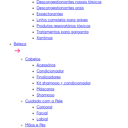
Descongestionantes nasais tópicos
Descongestionantes orais
Expectorantes
Linha completa para gripes
Produtos respiratórios tópicos
Tratamentos para garganta
Xantinas
Beleza
Cabelos
Acessórios
Condicionador
Finalizadores
Kit shampoo + condicionador
Máscaras
Shampoo
Cuidado com a Pele
Corporal
Facial
Labial
Mãos e Pés