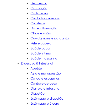
Bem-estar
Circulação
Corticoides
Cuidados pessoais
Curativos
Dor e inflamação
Olhos e visão
Ouvido, nariz e garganta
Pele e cabelo
Saúde bucal
Saúde íntima
Saúde masculina
Digestivo & Intestinal
Apetite
Azia e má digestão
Cólica e espasmos
Controle de peso
Diarreia e intestino
Digestão
Estômago e digestão
Estômago e úlcera