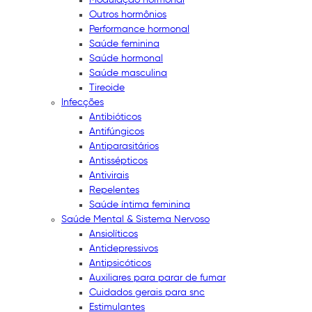
Outros hormônios
Performance hormonal
Saúde feminina
Saúde hormonal
Saúde masculina
Tireoide
Infecções
Antibióticos
Antifúngicos
Antiparasitários
Antissépticos
Antivirais
Repelentes
Saúde íntima feminina
Saúde Mental & Sistema Nervoso
Ansiolíticos
Antidepressivos
Antipsicóticos
Auxiliares para parar de fumar
Cuidados gerais para snc
Estimulantes