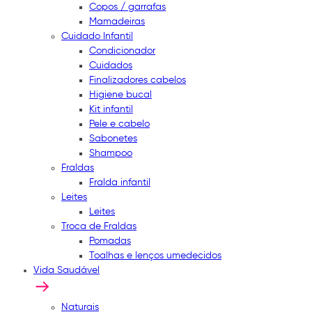
Copos / garrafas
Mamadeiras
Cuidado Infantil
Condicionador
Cuidados
Finalizadores cabelos
Higiene bucal
Kit infantil
Pele e cabelo
Sabonetes
Shampoo
Fraldas
Fralda infantil
Leites
Leites
Troca de Fraldas
Pomadas
Toalhas e lenços umedecidos
Vida Saudável
Naturais