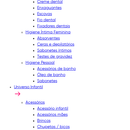
Creme dental
Enxaguantes
Escovas
Fio dental
Fixadores dentais
Higiene Íntima Feminina
Absorventes
Ceras e depilatórios
Sabonetes íntimos
Testes de gravidez
Higiene Pessoal
Acessórios de banho
Óleo de banho
Sabonetes
Universo Infantil
Acessórios
Acessório infantil
Acessórios mães
Brincos
Chupetas / bicos