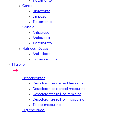
Tratamento
Corpo
Hidratante
Limpeza
Tratamento
Cabelo
Anticaspa
Antiqueda
Tratamento
Nutricosméticos
Anti-idade
Cabelo e unha
Higiene
Desodorantes
Desodorantes aerosol feminino
Desodorantes aerosol masculino
Desodorantes roll-on feminino
Desodorantes roll-on masculino
Talcos masculino
Higiene Bucal