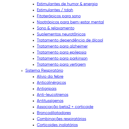
Estimulantes de humor & energia
Estimulantes / tdah
Fitoterápicos para sono
Nootrópicos para bem-estar mental
Sono & relaxamento
Suplementos neurotônicos
Tratamento dependência de álcool
Tratamento para alzheimer
Tratamento para epilepsia
Tratamento para parkinson
Tratamento para vertigem
Sistema Respiratório
Alívio da febre
Anticolinérgicos
Antigripais
Anti-leucotrienos
Antitussígenos
Associação beta2 + corticoide
Broncodilatadores
Combinações respiratórias
Corticoides inalatórios