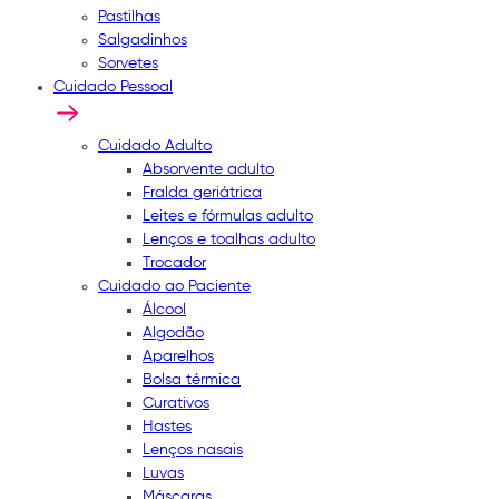
Pastilhas
Salgadinhos
Sorvetes
Cuidado Pessoal
Cuidado Adulto
Absorvente adulto
Fralda geriátrica
Leites e fórmulas adulto
Lenços e toalhas adulto
Trocador
Cuidado ao Paciente
Álcool
Algodão
Aparelhos
Bolsa térmica
Curativos
Hastes
Lenços nasais
Luvas
Máscaras