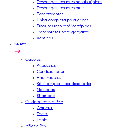
Descongestionantes nasais tópicos
Descongestionantes orais
Expectorantes
Linha completa para gripes
Produtos respiratórios tópicos
Tratamentos para garganta
Xantinas
Beleza
Cabelos
Acessórios
Condicionador
Finalizadores
Kit shampoo + condicionador
Máscaras
Shampoo
Cuidado com a Pele
Corporal
Facial
Labial
Mãos e Pés