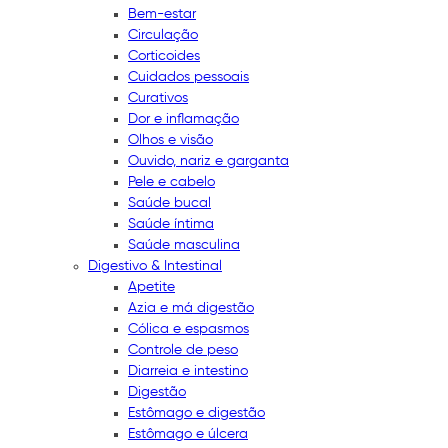
Bem-estar
Circulação
Corticoides
Cuidados pessoais
Curativos
Dor e inflamação
Olhos e visão
Ouvido, nariz e garganta
Pele e cabelo
Saúde bucal
Saúde íntima
Saúde masculina
Digestivo & Intestinal
Apetite
Azia e má digestão
Cólica e espasmos
Controle de peso
Diarreia e intestino
Digestão
Estômago e digestão
Estômago e úlcera