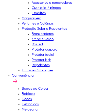
Acessórios e removedores
Cutelaria / pinças
Esmaltes
Maquiagem
Perfumes e Colônias
Proteção Solar e Repelentes
Bronzeadores
Kit pele verão
Pós-sol
Protetor corporal
Protetor facial
Protetor kids
Repelentes
Tintas e Colorações
Conveniência
Barras de Cereal
Bebidas
Doces
Eletrônicos
Mercearia