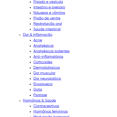
Fígado e vesícula
Intestino e preparo
Náuseas e vômitos
Prisão de ventre
Reidratação oral
Saúde intestinal
Dor & Inflamação
Acne
Analgésicos
Analgésicos potentes
Anti-inflamatórios
Corticoides
Dermatológicos
Dor muscular
Dor neuropática
Enxaqueca
Gota
Psoríase
Hormônios & Saúde
Contraceptivos
Hormônios femininos
Modulação hormonal