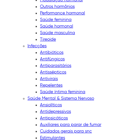
Outros hormônios
Performance hormonal
Saúde feminina
Saúde hormonal
Saúde masculina
Tireoide
Infecções
Antibióticos
Antifúngicos
Antiparasitários
Antissépticos
Antivirais
Repelentes
Saúde íntima feminina
Saúde Mental & Sistema Nervoso
Ansiolíticos
Antidepressivos
Antipsicóticos
Auxiliares para parar de fumar
Cuidados gerais para snc
Estimulantes