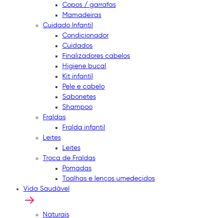
Copos / garrafas
Mamadeiras
Cuidado Infantil
Condicionador
Cuidados
Finalizadores cabelos
Higiene bucal
Kit infantil
Pele e cabelo
Sabonetes
Shampoo
Fraldas
Fralda infantil
Leites
Leites
Troca de Fraldas
Pomadas
Toalhas e lenços umedecidos
Vida Saudável
Naturais