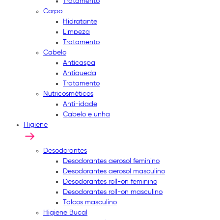
Tratamento
Corpo
Hidratante
Limpeza
Tratamento
Cabelo
Anticaspa
Antiqueda
Tratamento
Nutricosméticos
Anti-idade
Cabelo e unha
Higiene
Desodorantes
Desodorantes aerosol feminino
Desodorantes aerosol masculino
Desodorantes roll-on feminino
Desodorantes roll-on masculino
Talcos masculino
Higiene Bucal