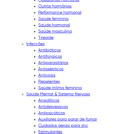
Outros hormônios
Performance hormonal
Saúde feminina
Saúde hormonal
Saúde masculina
Tireoide
Infecções
Antibióticos
Antifúngicos
Antiparasitários
Antissépticos
Antivirais
Repelentes
Saúde íntima feminina
Saúde Mental & Sistema Nervoso
Ansiolíticos
Antidepressivos
Antipsicóticos
Auxiliares para parar de fumar
Cuidados gerais para snc
Estimulantes