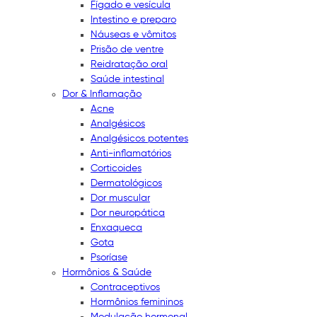
Fígado e vesícula
Intestino e preparo
Náuseas e vômitos
Prisão de ventre
Reidratação oral
Saúde intestinal
Dor & Inflamação
Acne
Analgésicos
Analgésicos potentes
Anti-inflamatórios
Corticoides
Dermatológicos
Dor muscular
Dor neuropática
Enxaqueca
Gota
Psoríase
Hormônios & Saúde
Contraceptivos
Hormônios femininos
Modulação hormonal