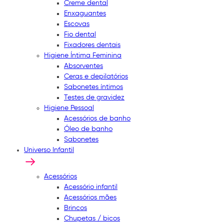
Creme dental
Enxaguantes
Escovas
Fio dental
Fixadores dentais
Higiene Íntima Feminina
Absorventes
Ceras e depilatórios
Sabonetes íntimos
Testes de gravidez
Higiene Pessoal
Acessórios de banho
Óleo de banho
Sabonetes
Universo Infantil
Acessórios
Acessório infantil
Acessórios mães
Brincos
Chupetas / bicos