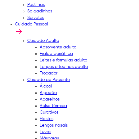
Pastilhas
Salgadinhos
Sorvetes
Cuidado Pessoal
Cuidado Adulto
Absorvente adulto
Fralda geriátrica
Leites e fórmulas adulto
Lenços e toalhas adulto
Trocador
Cuidado ao Paciente
Álcool
Algodão
Aparelhos
Bolsa térmica
Curativos
Hastes
Lenços nasais
Luvas
Máscaras