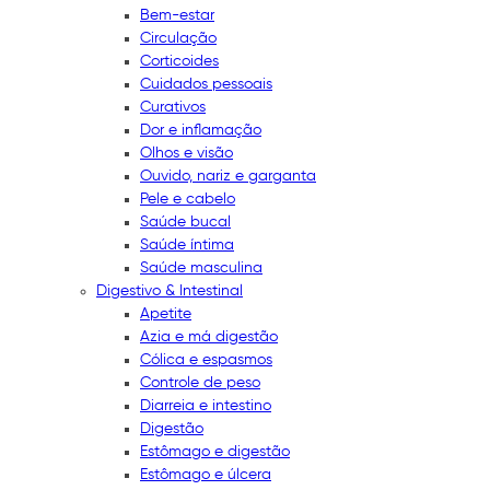
Bem-estar
Circulação
Corticoides
Cuidados pessoais
Curativos
Dor e inflamação
Olhos e visão
Ouvido, nariz e garganta
Pele e cabelo
Saúde bucal
Saúde íntima
Saúde masculina
Digestivo & Intestinal
Apetite
Azia e má digestão
Cólica e espasmos
Controle de peso
Diarreia e intestino
Digestão
Estômago e digestão
Estômago e úlcera