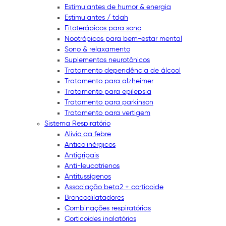
Estimulantes de humor & energia
Estimulantes / tdah
Fitoterápicos para sono
Nootrópicos para bem-estar mental
Sono & relaxamento
Suplementos neurotônicos
Tratamento dependência de álcool
Tratamento para alzheimer
Tratamento para epilepsia
Tratamento para parkinson
Tratamento para vertigem
Sistema Respiratório
Alívio da febre
Anticolinérgicos
Antigripais
Anti-leucotrienos
Antitussígenos
Associação beta2 + corticoide
Broncodilatadores
Combinações respiratórias
Corticoides inalatórios