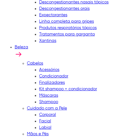
Descongestionantes nasais tópicos
Descongestionantes orais
Expectorantes
Linha completa para gripes
Produtos respiratórios tópicos
Tratamentos para garganta
Xantinas
Beleza
Cabelos
Acessórios
Condicionador
Finalizadores
Kit shampoo + condicionador
Máscaras
Shampoo
Cuidado com a Pele
Corporal
Facial
Labial
Mãos e Pés