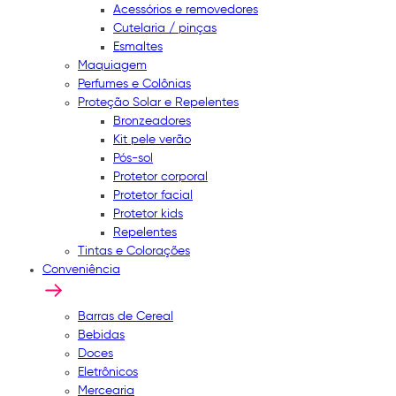
Acessórios e removedores
Cutelaria / pinças
Esmaltes
Maquiagem
Perfumes e Colônias
Proteção Solar e Repelentes
Bronzeadores
Kit pele verão
Pós-sol
Protetor corporal
Protetor facial
Protetor kids
Repelentes
Tintas e Colorações
Conveniência
Barras de Cereal
Bebidas
Doces
Eletrônicos
Mercearia