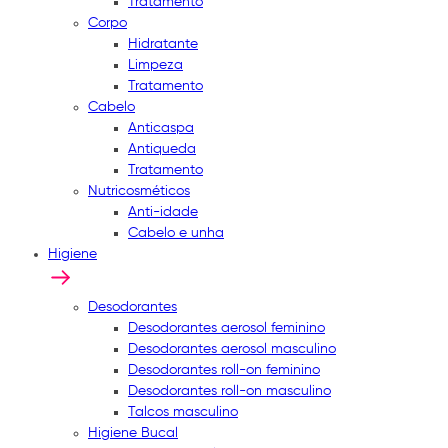
Tratamento
Corpo
Hidratante
Limpeza
Tratamento
Cabelo
Anticaspa
Antiqueda
Tratamento
Nutricosméticos
Anti-idade
Cabelo e unha
Higiene
Desodorantes
Desodorantes aerosol feminino
Desodorantes aerosol masculino
Desodorantes roll-on feminino
Desodorantes roll-on masculino
Talcos masculino
Higiene Bucal