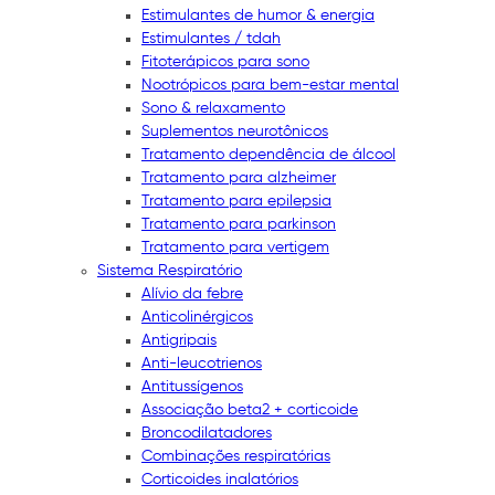
Estimulantes de humor & energia
Estimulantes / tdah
Fitoterápicos para sono
Nootrópicos para bem-estar mental
Sono & relaxamento
Suplementos neurotônicos
Tratamento dependência de álcool
Tratamento para alzheimer
Tratamento para epilepsia
Tratamento para parkinson
Tratamento para vertigem
Sistema Respiratório
Alívio da febre
Anticolinérgicos
Antigripais
Anti-leucotrienos
Antitussígenos
Associação beta2 + corticoide
Broncodilatadores
Combinações respiratórias
Corticoides inalatórios