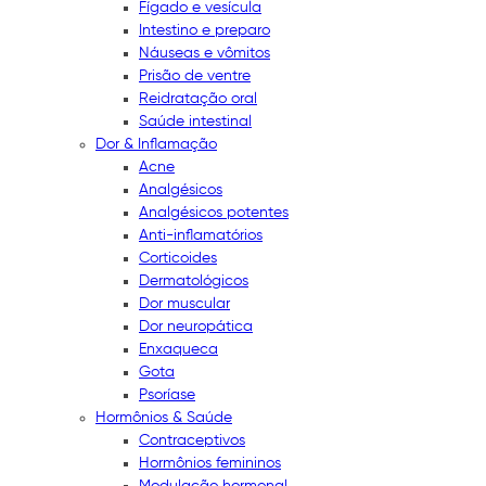
Fígado e vesícula
Intestino e preparo
Náuseas e vômitos
Prisão de ventre
Reidratação oral
Saúde intestinal
Dor & Inflamação
Acne
Analgésicos
Analgésicos potentes
Anti-inflamatórios
Corticoides
Dermatológicos
Dor muscular
Dor neuropática
Enxaqueca
Gota
Psoríase
Hormônios & Saúde
Contraceptivos
Hormônios femininos
Modulação hormonal