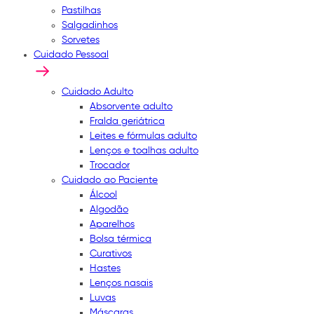
Pastilhas
Salgadinhos
Sorvetes
Cuidado Pessoal
Cuidado Adulto
Absorvente adulto
Fralda geriátrica
Leites e fórmulas adulto
Lenços e toalhas adulto
Trocador
Cuidado ao Paciente
Álcool
Algodão
Aparelhos
Bolsa térmica
Curativos
Hastes
Lenços nasais
Luvas
Máscaras