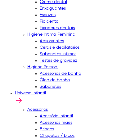
Creme dental
Enxaguantes
Escovas
Fio dental
Fixadores dentais
Higiene Íntima Feminina
Absorventes
Ceras e depilatórios
Sabonetes íntimos
Testes de gravidez
Higiene Pessoal
Acessórios de banho
Óleo de banho
Sabonetes
Universo Infantil
Acessórios
Acessório infantil
Acessórios mães
Brincos
Chupetas / bicos