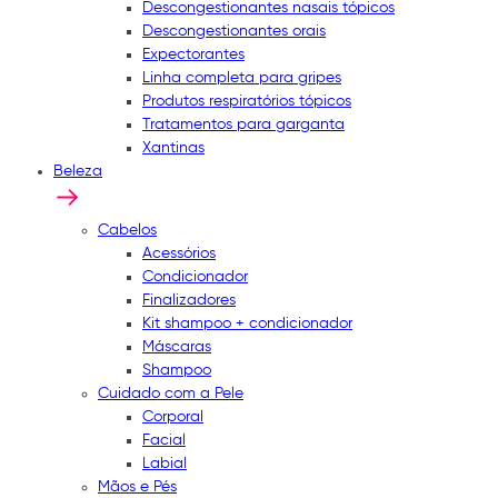
Descongestionantes nasais tópicos
Descongestionantes orais
Expectorantes
Linha completa para gripes
Produtos respiratórios tópicos
Tratamentos para garganta
Xantinas
Beleza
Cabelos
Acessórios
Condicionador
Finalizadores
Kit shampoo + condicionador
Máscaras
Shampoo
Cuidado com a Pele
Corporal
Facial
Labial
Mãos e Pés