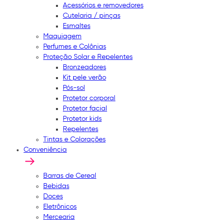
Acessórios e removedores
Cutelaria / pinças
Esmaltes
Maquiagem
Perfumes e Colônias
Proteção Solar e Repelentes
Bronzeadores
Kit pele verão
Pós-sol
Protetor corporal
Protetor facial
Protetor kids
Repelentes
Tintas e Colorações
Conveniência
Barras de Cereal
Bebidas
Doces
Eletrônicos
Mercearia