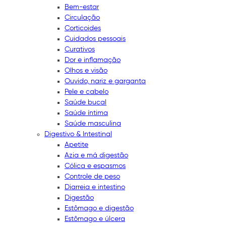
Bem-estar
Circulação
Corticoides
Cuidados pessoais
Curativos
Dor e inflamação
Olhos e visão
Ouvido, nariz e garganta
Pele e cabelo
Saúde bucal
Saúde íntima
Saúde masculina
Digestivo & Intestinal
Apetite
Azia e má digestão
Cólica e espasmos
Controle de peso
Diarreia e intestino
Digestão
Estômago e digestão
Estômago e úlcera