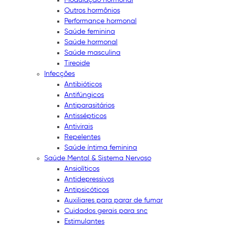
Outros hormônios
Performance hormonal
Saúde feminina
Saúde hormonal
Saúde masculina
Tireoide
Infecções
Antibióticos
Antifúngicos
Antiparasitários
Antissépticos
Antivirais
Repelentes
Saúde íntima feminina
Saúde Mental & Sistema Nervoso
Ansiolíticos
Antidepressivos
Antipsicóticos
Auxiliares para parar de fumar
Cuidados gerais para snc
Estimulantes