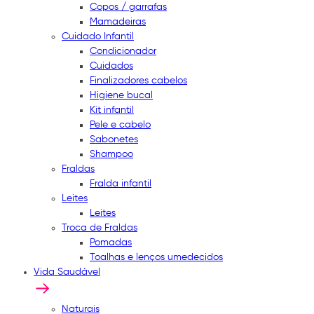
Copos / garrafas
Mamadeiras
Cuidado Infantil
Condicionador
Cuidados
Finalizadores cabelos
Higiene bucal
Kit infantil
Pele e cabelo
Sabonetes
Shampoo
Fraldas
Fralda infantil
Leites
Leites
Troca de Fraldas
Pomadas
Toalhas e lenços umedecidos
Vida Saudável
Naturais