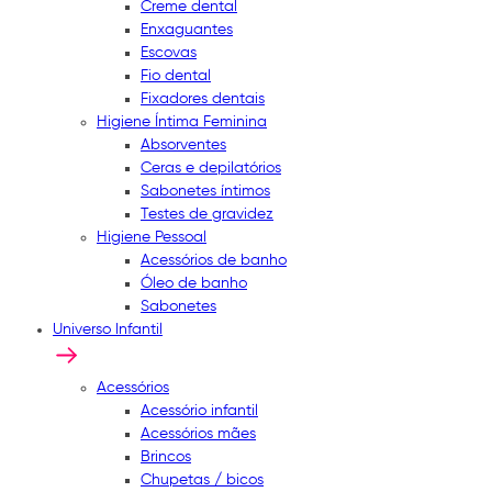
Creme dental
Enxaguantes
Escovas
Fio dental
Fixadores dentais
Higiene Íntima Feminina
Absorventes
Ceras e depilatórios
Sabonetes íntimos
Testes de gravidez
Higiene Pessoal
Acessórios de banho
Óleo de banho
Sabonetes
Universo Infantil
Acessórios
Acessório infantil
Acessórios mães
Brincos
Chupetas / bicos