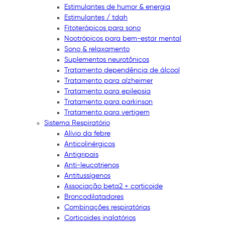
Estimulantes de humor & energia
Estimulantes / tdah
Fitoterápicos para sono
Nootrópicos para bem-estar mental
Sono & relaxamento
Suplementos neurotônicos
Tratamento dependência de álcool
Tratamento para alzheimer
Tratamento para epilepsia
Tratamento para parkinson
Tratamento para vertigem
Sistema Respiratório
Alívio da febre
Anticolinérgicos
Antigripais
Anti-leucotrienos
Antitussígenos
Associação beta2 + corticoide
Broncodilatadores
Combinações respiratórias
Corticoides inalatórios