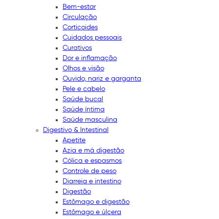
Bem-estar
Circulação
Corticoides
Cuidados pessoais
Curativos
Dor e inflamação
Olhos e visão
Ouvido, nariz e garganta
Pele e cabelo
Saúde bucal
Saúde íntima
Saúde masculina
Digestivo & Intestinal
Apetite
Azia e má digestão
Cólica e espasmos
Controle de peso
Diarreia e intestino
Digestão
Estômago e digestão
Estômago e úlcera