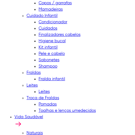
Copos / garrafas
Mamadeiras
Cuidado Infantil
Condicionador
Cuidados
Finalizadores cabelos
Higiene bucal
Kit infantil
Pele e cabelo
Sabonetes
Shampoo
Fraldas
Fralda infantil
Leites
Leites
Troca de Fraldas
Pomadas
Toalhas e lenços umedecidos
Vida Saudável
Naturais