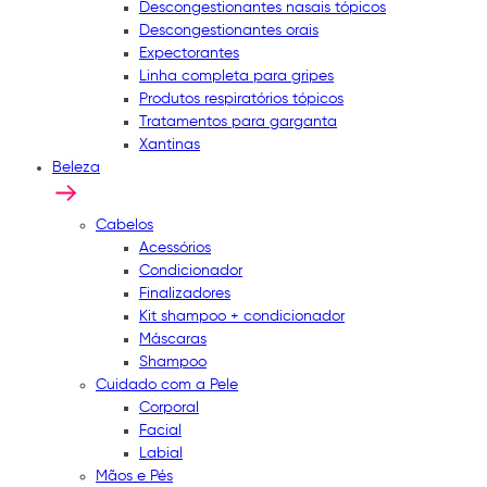
Descongestionantes nasais tópicos
Descongestionantes orais
Expectorantes
Linha completa para gripes
Produtos respiratórios tópicos
Tratamentos para garganta
Xantinas
Beleza
Cabelos
Acessórios
Condicionador
Finalizadores
Kit shampoo + condicionador
Máscaras
Shampoo
Cuidado com a Pele
Corporal
Facial
Labial
Mãos e Pés