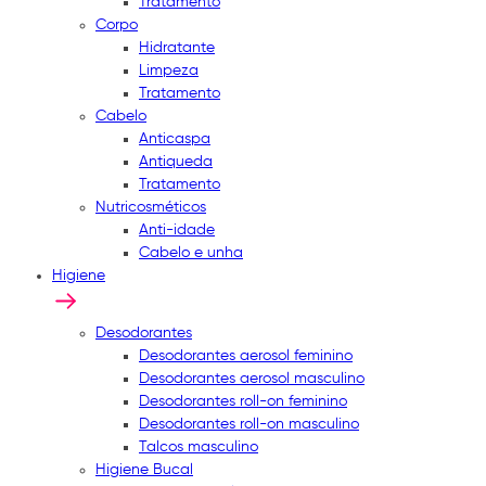
Tratamento
Corpo
Hidratante
Limpeza
Tratamento
Cabelo
Anticaspa
Antiqueda
Tratamento
Nutricosméticos
Anti-idade
Cabelo e unha
Higiene
Desodorantes
Desodorantes aerosol feminino
Desodorantes aerosol masculino
Desodorantes roll-on feminino
Desodorantes roll-on masculino
Talcos masculino
Higiene Bucal