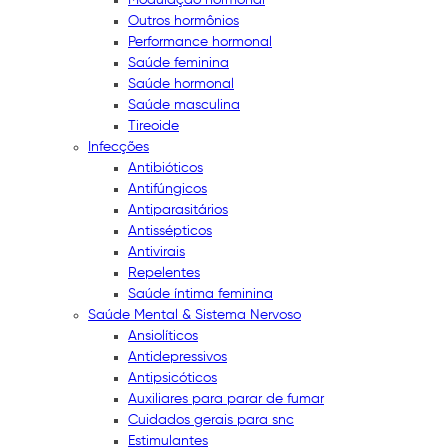
Outros hormônios
Performance hormonal
Saúde feminina
Saúde hormonal
Saúde masculina
Tireoide
Infecções
Antibióticos
Antifúngicos
Antiparasitários
Antissépticos
Antivirais
Repelentes
Saúde íntima feminina
Saúde Mental & Sistema Nervoso
Ansiolíticos
Antidepressivos
Antipsicóticos
Auxiliares para parar de fumar
Cuidados gerais para snc
Estimulantes