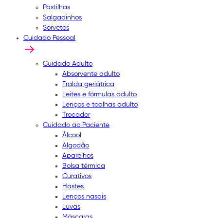
Pastilhas
Salgadinhos
Sorvetes
Cuidado Pessoal
Cuidado Adulto
Absorvente adulto
Fralda geriátrica
Leites e fórmulas adulto
Lenços e toalhas adulto
Trocador
Cuidado ao Paciente
Álcool
Algodão
Aparelhos
Bolsa térmica
Curativos
Hastes
Lenços nasais
Luvas
Máscaras