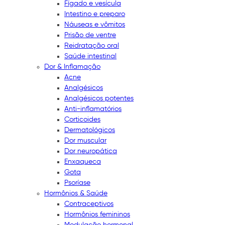
Fígado e vesícula
Intestino e preparo
Náuseas e vômitos
Prisão de ventre
Reidratação oral
Saúde intestinal
Dor & Inflamação
Acne
Analgésicos
Analgésicos potentes
Anti-inflamatórios
Corticoides
Dermatológicos
Dor muscular
Dor neuropática
Enxaqueca
Gota
Psoríase
Hormônios & Saúde
Contraceptivos
Hormônios femininos
Modulação hormonal