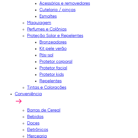
Acessórios e removedores
Cutelaria / pinças
Esmaltes
Maquiagem
Perfumes e Colônias
Proteção Solar e Repelentes
Bronzeadores
Kit pele verão
Pós-sol
Protetor corporal
Protetor facial
Protetor kids
Repelentes
Tintas e Colorações
Conveniência
Barras de Cereal
Bebidas
Doces
Eletrônicos
Mercearia