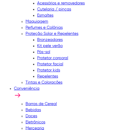
Acessórios e removedores
Cutelaria / pinças
Esmaltes
Maquiagem
Perfumes e Colônias
Proteção Solar e Repelentes
Bronzeadores
Kit pele verão
Pós-sol
Protetor corporal
Protetor facial
Protetor kids
Repelentes
Tintas e Colorações
Conveniência
Barras de Cereal
Bebidas
Doces
Eletrônicos
Mercearia