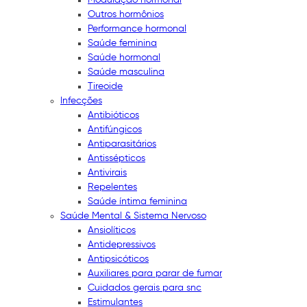
Outros hormônios
Performance hormonal
Saúde feminina
Saúde hormonal
Saúde masculina
Tireoide
Infecções
Antibióticos
Antifúngicos
Antiparasitários
Antissépticos
Antivirais
Repelentes
Saúde íntima feminina
Saúde Mental & Sistema Nervoso
Ansiolíticos
Antidepressivos
Antipsicóticos
Auxiliares para parar de fumar
Cuidados gerais para snc
Estimulantes