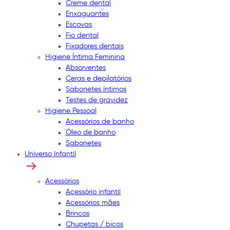
Creme dental
Enxaguantes
Escovas
Fio dental
Fixadores dentais
Higiene Íntima Feminina
Absorventes
Ceras e depilatórios
Sabonetes íntimos
Testes de gravidez
Higiene Pessoal
Acessórios de banho
Óleo de banho
Sabonetes
Universo Infantil
Acessórios
Acessório infantil
Acessórios mães
Brincos
Chupetas / bicos