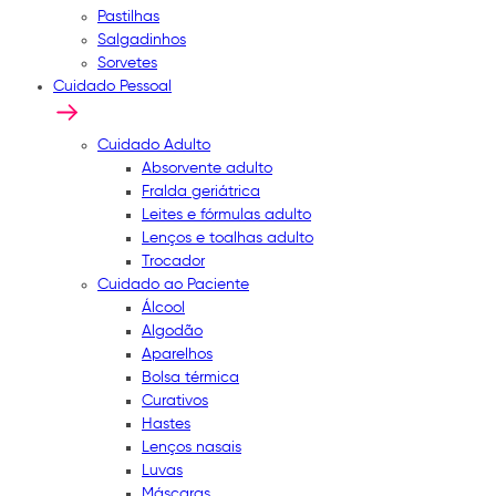
Pastilhas
Salgadinhos
Sorvetes
Cuidado Pessoal
Cuidado Adulto
Absorvente adulto
Fralda geriátrica
Leites e fórmulas adulto
Lenços e toalhas adulto
Trocador
Cuidado ao Paciente
Álcool
Algodão
Aparelhos
Bolsa térmica
Curativos
Hastes
Lenços nasais
Luvas
Máscaras