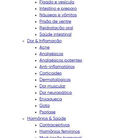
Fígado e vesícula
Intestino e preparo
Náuseas e vômitos
Prisão de ventre
Reidratação oral
Saúde intestinal
Dor & Inflamação
Acne
Analgésicos
Analgésicos potentes
Anti-inflamatórios
Corticoides
Dermatológicos
Dor muscular
Dor neuropática
Enxaqueca
Gota
Psoríase
Hormônios & Saúde
Contraceptivos
Hormônios femininos
Modulação hormonal