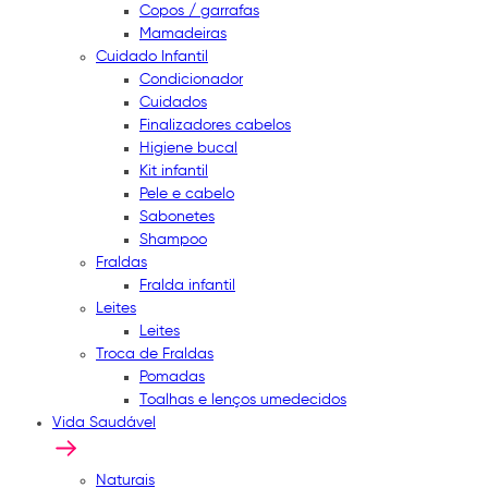
Copos / garrafas
Mamadeiras
Cuidado Infantil
Condicionador
Cuidados
Finalizadores cabelos
Higiene bucal
Kit infantil
Pele e cabelo
Sabonetes
Shampoo
Fraldas
Fralda infantil
Leites
Leites
Troca de Fraldas
Pomadas
Toalhas e lenços umedecidos
Vida Saudável
Naturais