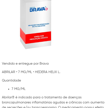
Vendido e entregue por Brava
ABRILAR
•
7 MG/ML
•
HEDERA HELIX L.
Quantidade
7 MG/ML
Abrilar® é indicado para o tratamento de doenças
broncopulmonares inflamatórias agudas e crônicas com aumento
de secreções e/ou broncoespasmo. O medicamento possui efeito