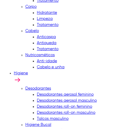
Tratamento
Corpo
Hidratante
Limpeza
Tratamento
Cabelo
Anticaspa
Antiqueda
Tratamento
Nutricosméticos
Anti-idade
Cabelo e unha
Higiene
Desodorantes
Desodorantes aerosol feminino
Desodorantes aerosol masculino
Desodorantes roll-on feminino
Desodorantes roll-on masculino
Talcos masculino
Higiene Bucal