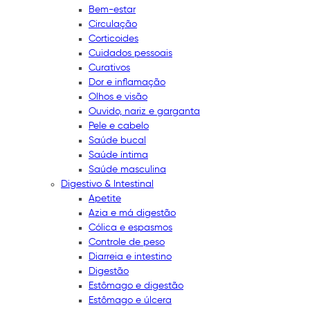
Bem-estar
Circulação
Corticoides
Cuidados pessoais
Curativos
Dor e inflamação
Olhos e visão
Ouvido, nariz e garganta
Pele e cabelo
Saúde bucal
Saúde íntima
Saúde masculina
Digestivo & Intestinal
Apetite
Azia e má digestão
Cólica e espasmos
Controle de peso
Diarreia e intestino
Digestão
Estômago e digestão
Estômago e úlcera