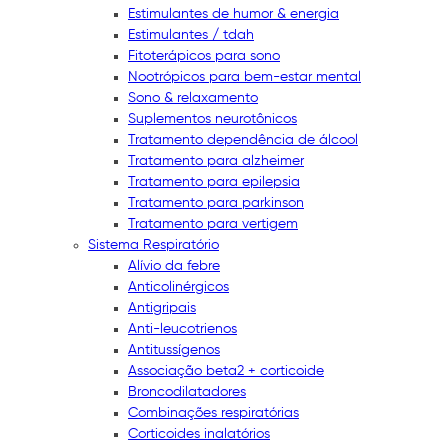
Estimulantes de humor & energia
Estimulantes / tdah
Fitoterápicos para sono
Nootrópicos para bem-estar mental
Sono & relaxamento
Suplementos neurotônicos
Tratamento dependência de álcool
Tratamento para alzheimer
Tratamento para epilepsia
Tratamento para parkinson
Tratamento para vertigem
Sistema Respiratório
Alívio da febre
Anticolinérgicos
Antigripais
Anti-leucotrienos
Antitussígenos
Associação beta2 + corticoide
Broncodilatadores
Combinações respiratórias
Corticoides inalatórios