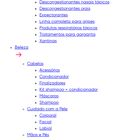
Descongestionantes nasais tópicos
Descongestionantes orais
Expectorantes
Linha completa para gripes
Produtos respiratórios tópicos
Tratamentos para garganta
Xantinas
Beleza
Cabelos
Acessórios
Condicionador
Finalizadores
Kit shampoo + condicionador
Máscaras
Shampoo
Cuidado com a Pele
Corporal
Facial
Labial
Mãos e Pés