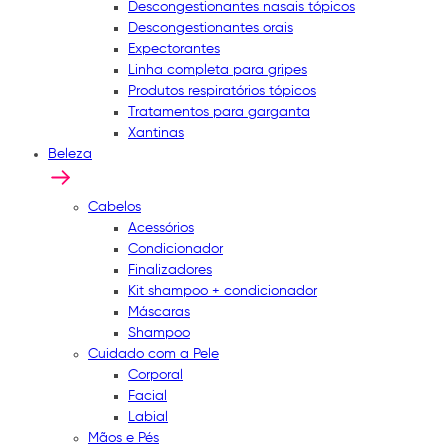
Descongestionantes nasais tópicos
Descongestionantes orais
Expectorantes
Linha completa para gripes
Produtos respiratórios tópicos
Tratamentos para garganta
Xantinas
Beleza
Cabelos
Acessórios
Condicionador
Finalizadores
Kit shampoo + condicionador
Máscaras
Shampoo
Cuidado com a Pele
Corporal
Facial
Labial
Mãos e Pés