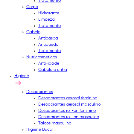
Tratamento
Corpo
Hidratante
Limpeza
Tratamento
Cabelo
Anticaspa
Antiqueda
Tratamento
Nutricosméticos
Anti-idade
Cabelo e unha
Higiene
Desodorantes
Desodorantes aerosol feminino
Desodorantes aerosol masculino
Desodorantes roll-on feminino
Desodorantes roll-on masculino
Talcos masculino
Higiene Bucal