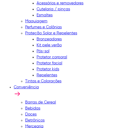
Acessórios e removedores
Cutelaria / pinças
Esmaltes
Maquiagem
Perfumes e Colônias
Proteção Solar e Repelentes
Bronzeadores
Kit pele verão
Pós-sol
Protetor corporal
Protetor facial
Protetor kids
Repelentes
Tintas e Colorações
Conveniência
Barras de Cereal
Bebidas
Doces
Eletrônicos
Mercearia