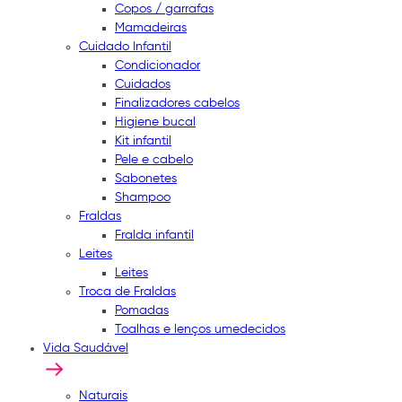
Copos / garrafas
Mamadeiras
Cuidado Infantil
Condicionador
Cuidados
Finalizadores cabelos
Higiene bucal
Kit infantil
Pele e cabelo
Sabonetes
Shampoo
Fraldas
Fralda infantil
Leites
Leites
Troca de Fraldas
Pomadas
Toalhas e lenços umedecidos
Vida Saudável
Naturais