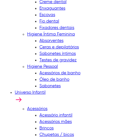
Creme dental
Enxaguantes
Escovas
Fio dental
Fixadores dentais
Higiene Íntima Feminina
Absorventes
Ceras e depilatórios
Sabonetes íntimos
Testes de gravidez
Higiene Pessoal
Acessórios de banho
Óleo de banho
Sabonetes
Universo Infantil
Acessórios
Acessório infantil
Acessórios mães
Brincos
Chupetas / bicos