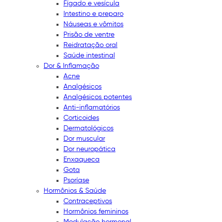
Fígado e vesícula
Intestino e preparo
Náuseas e vômitos
Prisão de ventre
Reidratação oral
Saúde intestinal
Dor & Inflamação
Acne
Analgésicos
Analgésicos potentes
Anti-inflamatórios
Corticoides
Dermatológicos
Dor muscular
Dor neuropática
Enxaqueca
Gota
Psoríase
Hormônios & Saúde
Contraceptivos
Hormônios femininos
Modulação hormonal