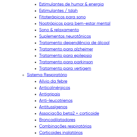
Estimulantes de humor & energia
Estimulantes / tdah
Fitoterápicos para sono
Nootrópicos para bem-estar mental
Sono & relaxamento
Suplementos neurotônicos
Tratamento dependência de álcool
Tratamento para alzheimer
Tratamento para epilepsia
Tratamento para parkinson
Tratamento para vertigem
Sistema Respiratório
Alívio da febre
Anticolinérgicos
Antigripais
Anti-leucotrienos
Antitussígenos
Associação beta2 + corticoide
Broncodilatadores
Combinações respiratórias
Corticoides inalatórios