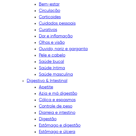
Bem-estar
Circulação
Corticoides
Cuidados pessoais
Curativos
Dor e inflamação
Olhos e visão
Ouvido, nariz e garganta
Pele e cabelo
Saúde bucal
Saúde íntima
Saúde masculina
Digestivo & Intestinal
Apetite
Azia e má digestão
Cólica e espasmos
Controle de peso
Diarreia e intestino
Digestão
Estômago e digestão
Estômago e úlcera