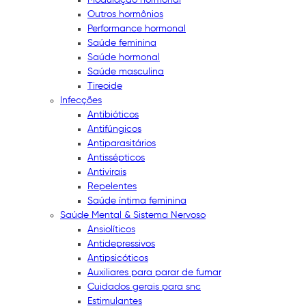
Outros hormônios
Performance hormonal
Saúde feminina
Saúde hormonal
Saúde masculina
Tireoide
Infecções
Antibióticos
Antifúngicos
Antiparasitários
Antissépticos
Antivirais
Repelentes
Saúde íntima feminina
Saúde Mental & Sistema Nervoso
Ansiolíticos
Antidepressivos
Antipsicóticos
Auxiliares para parar de fumar
Cuidados gerais para snc
Estimulantes