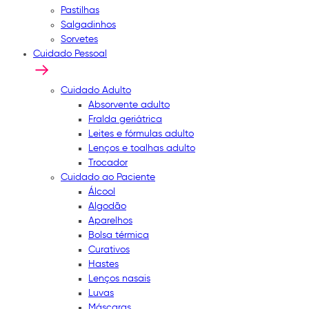
Pastilhas
Salgadinhos
Sorvetes
Cuidado Pessoal
Cuidado Adulto
Absorvente adulto
Fralda geriátrica
Leites e fórmulas adulto
Lenços e toalhas adulto
Trocador
Cuidado ao Paciente
Álcool
Algodão
Aparelhos
Bolsa térmica
Curativos
Hastes
Lenços nasais
Luvas
Máscaras