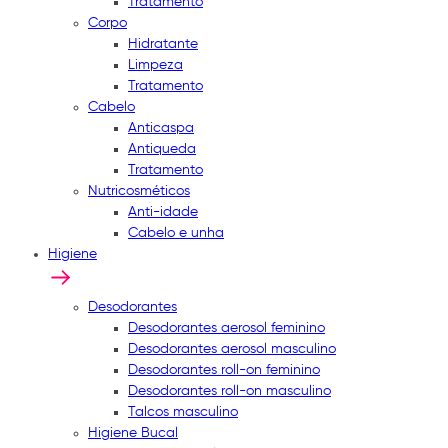
Tratamento
Corpo
Hidratante
Limpeza
Tratamento
Cabelo
Anticaspa
Antiqueda
Tratamento
Nutricosméticos
Anti-idade
Cabelo e unha
Higiene
Desodorantes
Desodorantes aerosol feminino
Desodorantes aerosol masculino
Desodorantes roll-on feminino
Desodorantes roll-on masculino
Talcos masculino
Higiene Bucal