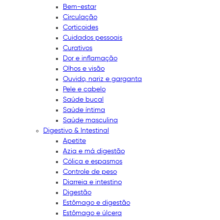
Bem-estar
Circulação
Corticoides
Cuidados pessoais
Curativos
Dor e inflamação
Olhos e visão
Ouvido, nariz e garganta
Pele e cabelo
Saúde bucal
Saúde íntima
Saúde masculina
Digestivo & Intestinal
Apetite
Azia e má digestão
Cólica e espasmos
Controle de peso
Diarreia e intestino
Digestão
Estômago e digestão
Estômago e úlcera