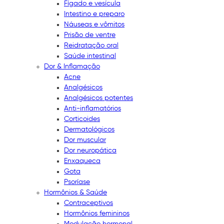
Fígado e vesícula
Intestino e preparo
Náuseas e vômitos
Prisão de ventre
Reidratação oral
Saúde intestinal
Dor & Inflamação
Acne
Analgésicos
Analgésicos potentes
Anti-inflamatórios
Corticoides
Dermatológicos
Dor muscular
Dor neuropática
Enxaqueca
Gota
Psoríase
Hormônios & Saúde
Contraceptivos
Hormônios femininos
Modulação hormonal