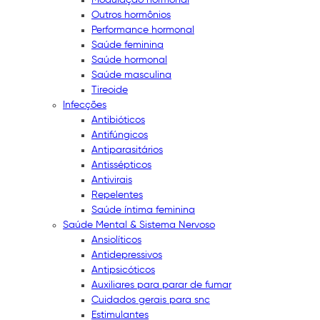
Outros hormônios
Performance hormonal
Saúde feminina
Saúde hormonal
Saúde masculina
Tireoide
Infecções
Antibióticos
Antifúngicos
Antiparasitários
Antissépticos
Antivirais
Repelentes
Saúde íntima feminina
Saúde Mental & Sistema Nervoso
Ansiolíticos
Antidepressivos
Antipsicóticos
Auxiliares para parar de fumar
Cuidados gerais para snc
Estimulantes