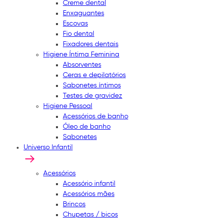
Creme dental
Enxaguantes
Escovas
Fio dental
Fixadores dentais
Higiene Íntima Feminina
Absorventes
Ceras e depilatórios
Sabonetes íntimos
Testes de gravidez
Higiene Pessoal
Acessórios de banho
Óleo de banho
Sabonetes
Universo Infantil
Acessórios
Acessório infantil
Acessórios mães
Brincos
Chupetas / bicos