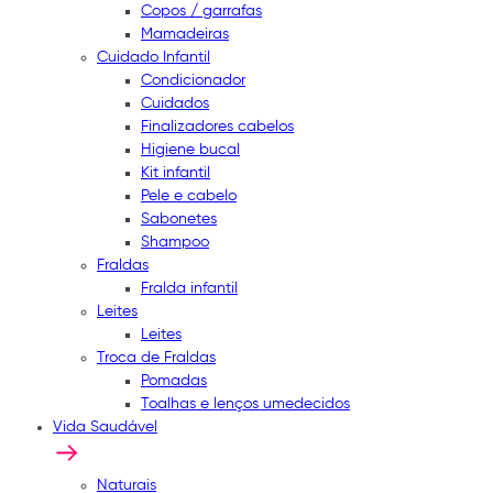
Copos / garrafas
Mamadeiras
Cuidado Infantil
Condicionador
Cuidados
Finalizadores cabelos
Higiene bucal
Kit infantil
Pele e cabelo
Sabonetes
Shampoo
Fraldas
Fralda infantil
Leites
Leites
Troca de Fraldas
Pomadas
Toalhas e lenços umedecidos
Vida Saudável
Naturais