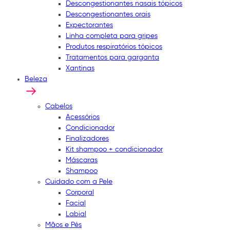
Descongestionantes nasais tópicos
Descongestionantes orais
Expectorantes
Linha completa para gripes
Produtos respiratórios tópicos
Tratamentos para garganta
Xantinas
Beleza
Cabelos
Acessórios
Condicionador
Finalizadores
Kit shampoo + condicionador
Máscaras
Shampoo
Cuidado com a Pele
Corporal
Facial
Labial
Mãos e Pés