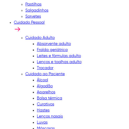
Pastilhas
Salgadinhos
Sorvetes
Cuidado Pessoal
Cuidado Adulto
Absorvente adulto
Fralda geriátrica
Leites e fórmulas adulto
Lenços e toalhas adulto
Trocador
Cuidado ao Paciente
Álcool
Algodão
Aparelhos
Bolsa térmica
Curativos
Hastes
Lenços nasais
Luvas
Máscaras