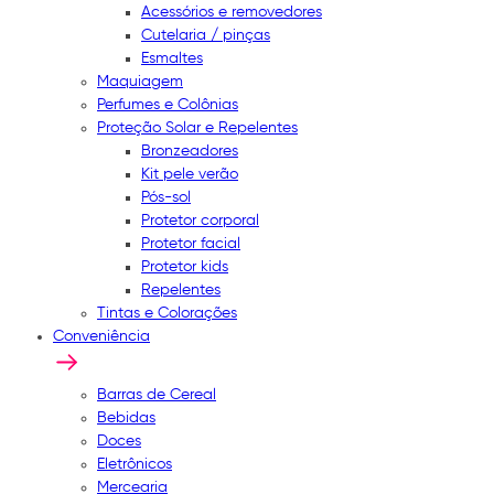
Acessórios e removedores
Cutelaria / pinças
Esmaltes
Maquiagem
Perfumes e Colônias
Proteção Solar e Repelentes
Bronzeadores
Kit pele verão
Pós-sol
Protetor corporal
Protetor facial
Protetor kids
Repelentes
Tintas e Colorações
Conveniência
Barras de Cereal
Bebidas
Doces
Eletrônicos
Mercearia