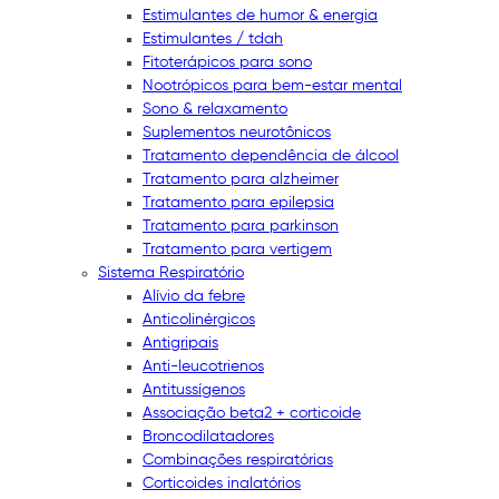
Estimulantes de humor & energia
Estimulantes / tdah
Fitoterápicos para sono
Nootrópicos para bem-estar mental
Sono & relaxamento
Suplementos neurotônicos
Tratamento dependência de álcool
Tratamento para alzheimer
Tratamento para epilepsia
Tratamento para parkinson
Tratamento para vertigem
Sistema Respiratório
Alívio da febre
Anticolinérgicos
Antigripais
Anti-leucotrienos
Antitussígenos
Associação beta2 + corticoide
Broncodilatadores
Combinações respiratórias
Corticoides inalatórios