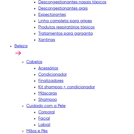
Descongestionantes nasais tópicos
Descongestionantes orais
Expectorantes
Linha completa para gripes
Produtos respiratórios tópicos
Tratamentos para garganta
Xantinas
Beleza
Cabelos
Acessórios
Condicionador
Finalizadores
Kit shampoo + condicionador
Máscaras
Shampoo
Cuidado com a Pele
Corporal
Facial
Labial
Mãos e Pés