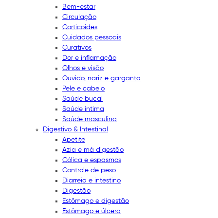
Bem-estar
Circulação
Corticoides
Cuidados pessoais
Curativos
Dor e inflamação
Olhos e visão
Ouvido, nariz e garganta
Pele e cabelo
Saúde bucal
Saúde íntima
Saúde masculina
Digestivo & Intestinal
Apetite
Azia e má digestão
Cólica e espasmos
Controle de peso
Diarreia e intestino
Digestão
Estômago e digestão
Estômago e úlcera