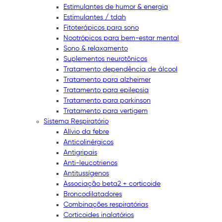
Estimulantes de humor & energia
Estimulantes / tdah
Fitoterápicos para sono
Nootrópicos para bem-estar mental
Sono & relaxamento
Suplementos neurotônicos
Tratamento dependência de álcool
Tratamento para alzheimer
Tratamento para epilepsia
Tratamento para parkinson
Tratamento para vertigem
Sistema Respiratório
Alívio da febre
Anticolinérgicos
Antigripais
Anti-leucotrienos
Antitussígenos
Associação beta2 + corticoide
Broncodilatadores
Combinações respiratórias
Corticoides inalatórios