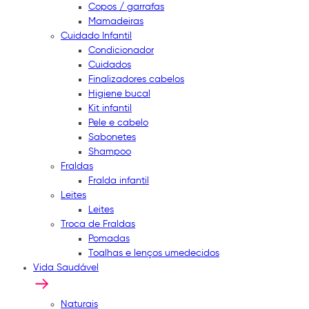
Copos / garrafas
Mamadeiras
Cuidado Infantil
Condicionador
Cuidados
Finalizadores cabelos
Higiene bucal
Kit infantil
Pele e cabelo
Sabonetes
Shampoo
Fraldas
Fralda infantil
Leites
Leites
Troca de Fraldas
Pomadas
Toalhas e lenços umedecidos
Vida Saudável
Naturais