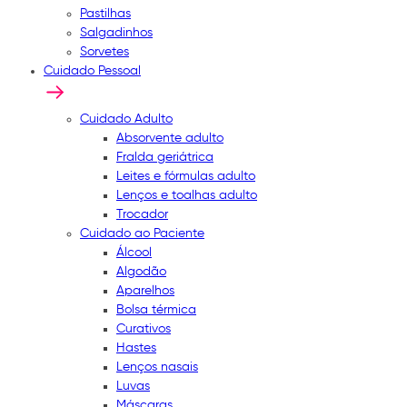
Pastilhas
Salgadinhos
Sorvetes
Cuidado Pessoal
Cuidado Adulto
Absorvente adulto
Fralda geriátrica
Leites e fórmulas adulto
Lenços e toalhas adulto
Trocador
Cuidado ao Paciente
Álcool
Algodão
Aparelhos
Bolsa térmica
Curativos
Hastes
Lenços nasais
Luvas
Máscaras