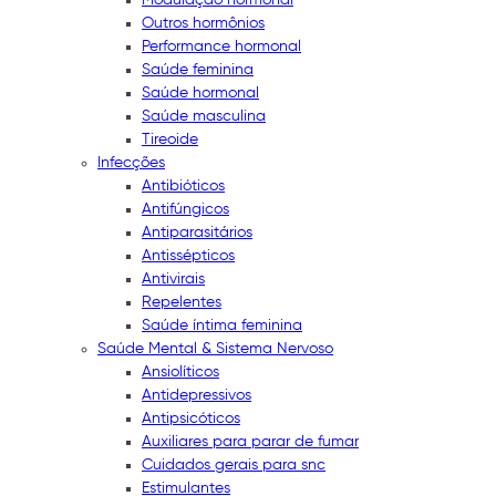
Outros hormônios
Performance hormonal
Saúde feminina
Saúde hormonal
Saúde masculina
Tireoide
Infecções
Antibióticos
Antifúngicos
Antiparasitários
Antissépticos
Antivirais
Repelentes
Saúde íntima feminina
Saúde Mental & Sistema Nervoso
Ansiolíticos
Antidepressivos
Antipsicóticos
Auxiliares para parar de fumar
Cuidados gerais para snc
Estimulantes