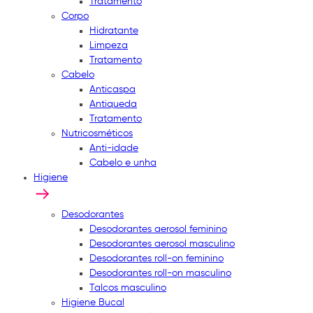
Tratamento
Corpo
Hidratante
Limpeza
Tratamento
Cabelo
Anticaspa
Antiqueda
Tratamento
Nutricosméticos
Anti-idade
Cabelo e unha
Higiene
Desodorantes
Desodorantes aerosol feminino
Desodorantes aerosol masculino
Desodorantes roll-on feminino
Desodorantes roll-on masculino
Talcos masculino
Higiene Bucal