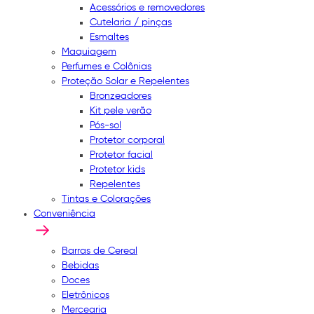
Acessórios e removedores
Cutelaria / pinças
Esmaltes
Maquiagem
Perfumes e Colônias
Proteção Solar e Repelentes
Bronzeadores
Kit pele verão
Pós-sol
Protetor corporal
Protetor facial
Protetor kids
Repelentes
Tintas e Colorações
Conveniência
Barras de Cereal
Bebidas
Doces
Eletrônicos
Mercearia