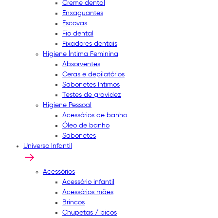
Creme dental
Enxaguantes
Escovas
Fio dental
Fixadores dentais
Higiene Íntima Feminina
Absorventes
Ceras e depilatórios
Sabonetes íntimos
Testes de gravidez
Higiene Pessoal
Acessórios de banho
Óleo de banho
Sabonetes
Universo Infantil
Acessórios
Acessório infantil
Acessórios mães
Brincos
Chupetas / bicos