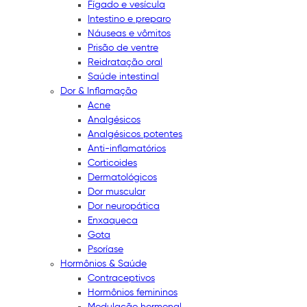
Fígado e vesícula
Intestino e preparo
Náuseas e vômitos
Prisão de ventre
Reidratação oral
Saúde intestinal
Dor & Inflamação
Acne
Analgésicos
Analgésicos potentes
Anti-inflamatórios
Corticoides
Dermatológicos
Dor muscular
Dor neuropática
Enxaqueca
Gota
Psoríase
Hormônios & Saúde
Contraceptivos
Hormônios femininos
Modulação hormonal