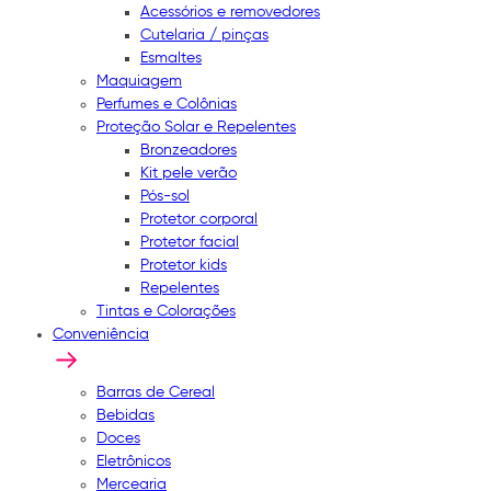
Acessórios e removedores
Cutelaria / pinças
Esmaltes
Maquiagem
Perfumes e Colônias
Proteção Solar e Repelentes
Bronzeadores
Kit pele verão
Pós-sol
Protetor corporal
Protetor facial
Protetor kids
Repelentes
Tintas e Colorações
Conveniência
Barras de Cereal
Bebidas
Doces
Eletrônicos
Mercearia