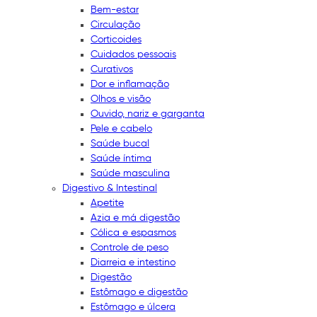
Bem-estar
Circulação
Corticoides
Cuidados pessoais
Curativos
Dor e inflamação
Olhos e visão
Ouvido, nariz e garganta
Pele e cabelo
Saúde bucal
Saúde íntima
Saúde masculina
Digestivo & Intestinal
Apetite
Azia e má digestão
Cólica e espasmos
Controle de peso
Diarreia e intestino
Digestão
Estômago e digestão
Estômago e úlcera