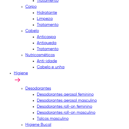
Tratamento
Corpo
Hidratante
Limpeza
Tratamento
Cabelo
Anticaspa
Antiqueda
Tratamento
Nutricosméticos
Anti-idade
Cabelo e unha
Higiene
Desodorantes
Desodorantes aerosol feminino
Desodorantes aerosol masculino
Desodorantes roll-on feminino
Desodorantes roll-on masculino
Talcos masculino
Higiene Bucal