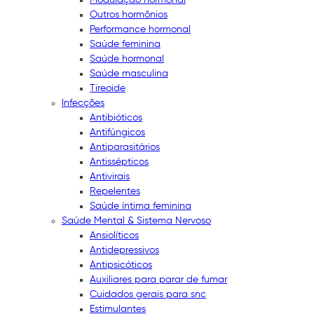
Outros hormônios
Performance hormonal
Saúde feminina
Saúde hormonal
Saúde masculina
Tireoide
Infecções
Antibióticos
Antifúngicos
Antiparasitários
Antissépticos
Antivirais
Repelentes
Saúde íntima feminina
Saúde Mental & Sistema Nervoso
Ansiolíticos
Antidepressivos
Antipsicóticos
Auxiliares para parar de fumar
Cuidados gerais para snc
Estimulantes