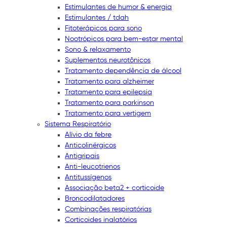
Estimulantes de humor & energia
Estimulantes / tdah
Fitoterápicos para sono
Nootrópicos para bem-estar mental
Sono & relaxamento
Suplementos neurotônicos
Tratamento dependência de álcool
Tratamento para alzheimer
Tratamento para epilepsia
Tratamento para parkinson
Tratamento para vertigem
Sistema Respiratório
Alívio da febre
Anticolinérgicos
Antigripais
Anti-leucotrienos
Antitussígenos
Associação beta2 + corticoide
Broncodilatadores
Combinações respiratórias
Corticoides inalatórios