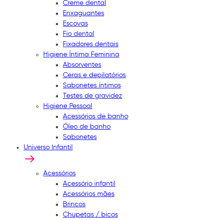
Creme dental
Enxaguantes
Escovas
Fio dental
Fixadores dentais
Higiene Íntima Feminina
Absorventes
Ceras e depilatórios
Sabonetes íntimos
Testes de gravidez
Higiene Pessoal
Acessórios de banho
Óleo de banho
Sabonetes
Universo Infantil
Acessórios
Acessório infantil
Acessórios mães
Brincos
Chupetas / bicos