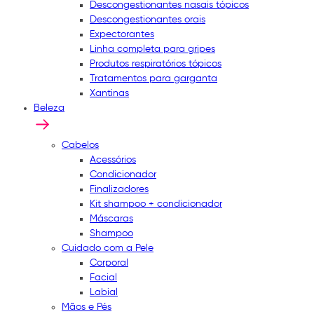
Descongestionantes nasais tópicos
Descongestionantes orais
Expectorantes
Linha completa para gripes
Produtos respiratórios tópicos
Tratamentos para garganta
Xantinas
Beleza
Cabelos
Acessórios
Condicionador
Finalizadores
Kit shampoo + condicionador
Máscaras
Shampoo
Cuidado com a Pele
Corporal
Facial
Labial
Mãos e Pés