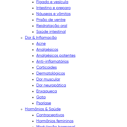
Fígado e vesícula
Intestino e preparo
Náuseas e vômitos
Prisão de ventre
Reidratação oral
Saúde intestinal
Dor & Inflamação
Acne
Analgésicos
Analgésicos potentes
Anti-inflamatórios
Corticoides
Dermatológicos
Dor muscular
Dor neuropática
Enxaqueca
Gota
Psoríase
Hormônios & Saúde
Contraceptivos
Hormônios femininos
Modulação hormonal