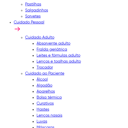
Pastilhas
Salgadinhos
Sorvetes
Cuidado Pessoal
Cuidado Adulto
Absorvente adulto
Fralda geriátrica
Leites e fórmulas adulto
Lenços e toalhas adulto
Trocador
Cuidado ao Paciente
Álcool
Algodão
Aparelhos
Bolsa térmica
Curativos
Hastes
Lenços nasais
Luvas
Máscaras