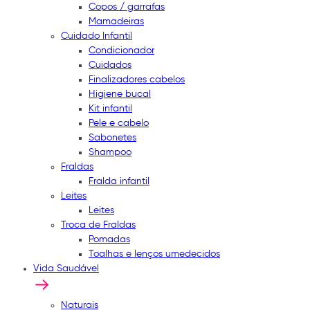
Copos / garrafas
Mamadeiras
Cuidado Infantil
Condicionador
Cuidados
Finalizadores cabelos
Higiene bucal
Kit infantil
Pele e cabelo
Sabonetes
Shampoo
Fraldas
Fralda infantil
Leites
Leites
Troca de Fraldas
Pomadas
Toalhas e lenços umedecidos
Vida Saudável
Naturais