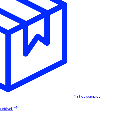
Minhas compras
audável