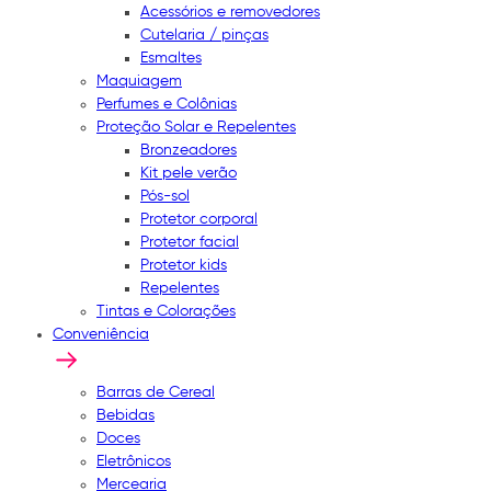
Acessórios e removedores
Cutelaria / pinças
Esmaltes
Maquiagem
Perfumes e Colônias
Proteção Solar e Repelentes
Bronzeadores
Kit pele verão
Pós-sol
Protetor corporal
Protetor facial
Protetor kids
Repelentes
Tintas e Colorações
Conveniência
Barras de Cereal
Bebidas
Doces
Eletrônicos
Mercearia