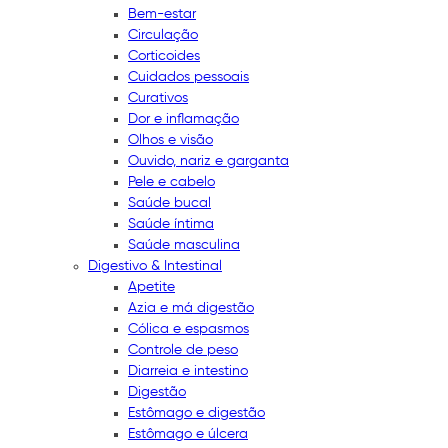
Bem-estar
Circulação
Corticoides
Cuidados pessoais
Curativos
Dor e inflamação
Olhos e visão
Ouvido, nariz e garganta
Pele e cabelo
Saúde bucal
Saúde íntima
Saúde masculina
Digestivo & Intestinal
Apetite
Azia e má digestão
Cólica e espasmos
Controle de peso
Diarreia e intestino
Digestão
Estômago e digestão
Estômago e úlcera