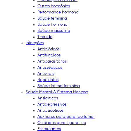
Outros hormônios
Performance hormonal
Saúde feminina
Saúde hormonal
Saúde masculina
Tireoide
Infecções
Antibióticos
Antifúngicos
Antiparasitários
Antissépticos
Antivirais
Repelentes
Saúde íntima feminina
Saúde Mental & Sistema Nervoso
Ansiolíticos
Antidepressivos
Antipsicóticos
Auxiliares para parar de fumar
Cuidados gerais para snc
Estimulantes