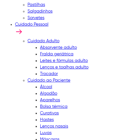
Pastilhas
Salgadinhos
Sorvetes
Cuidado Pessoal
Cuidado Adulto
Absorvente adulto
Fralda geriátrica
Leites e fórmulas adulto
Lenços e toalhas adulto
Trocador
Cuidado ao Paciente
Álcool
Algodão
Aparelhos
Bolsa térmica
Curativos
Hastes
Lenços nasais
Luvas
Máscaras