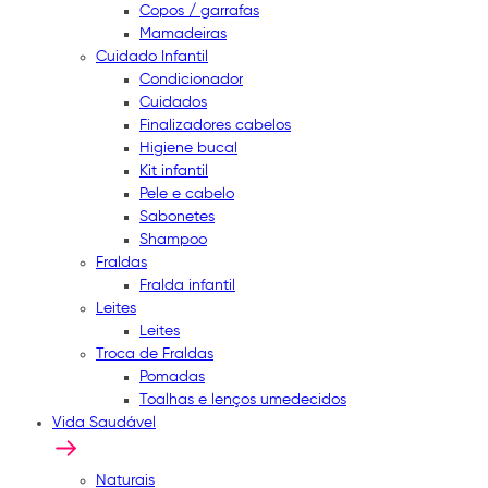
Copos / garrafas
Mamadeiras
Cuidado Infantil
Condicionador
Cuidados
Finalizadores cabelos
Higiene bucal
Kit infantil
Pele e cabelo
Sabonetes
Shampoo
Fraldas
Fralda infantil
Leites
Leites
Troca de Fraldas
Pomadas
Toalhas e lenços umedecidos
Vida Saudável
Naturais