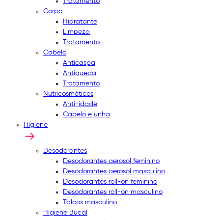
Tratamento
Corpo
Hidratante
Limpeza
Tratamento
Cabelo
Anticaspa
Antiqueda
Tratamento
Nutricosméticos
Anti-idade
Cabelo e unha
Higiene
Desodorantes
Desodorantes aerosol feminino
Desodorantes aerosol masculino
Desodorantes roll-on feminino
Desodorantes roll-on masculino
Talcos masculino
Higiene Bucal