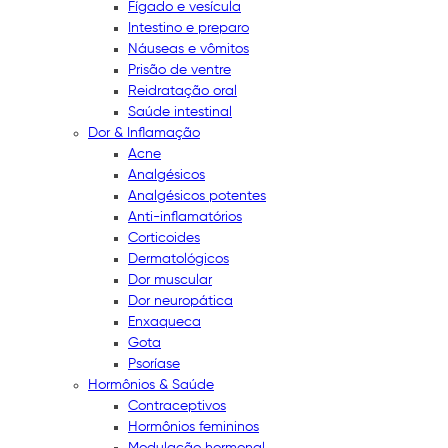
Fígado e vesícula
Intestino e preparo
Náuseas e vômitos
Prisão de ventre
Reidratação oral
Saúde intestinal
Dor & Inflamação
Acne
Analgésicos
Analgésicos potentes
Anti-inflamatórios
Corticoides
Dermatológicos
Dor muscular
Dor neuropática
Enxaqueca
Gota
Psoríase
Hormônios & Saúde
Contraceptivos
Hormônios femininos
Modulação hormonal