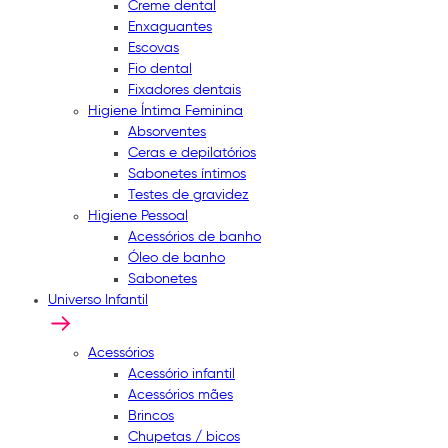
Creme dental
Enxaguantes
Escovas
Fio dental
Fixadores dentais
Higiene Íntima Feminina
Absorventes
Ceras e depilatórios
Sabonetes íntimos
Testes de gravidez
Higiene Pessoal
Acessórios de banho
Óleo de banho
Sabonetes
Universo Infantil
Acessórios
Acessório infantil
Acessórios mães
Brincos
Chupetas / bicos