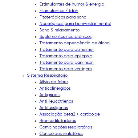
Estimulantes de humor & energia
Estimulantes / tdah
Fitoterápicos para sono
Nootrópicos para bem-estar mental
Sono & relaxamento
Suplementos neurotônicos
Tratamento dependência de álcool
Tratamento para alzheimer
Tratamento para epilepsia
Tratamento para parkinson
Tratamento para vertigem
Sistema Respiratório
Alívio da febre
Anticolinérgicos
Antigripais
Anti-leucotrienos
Antitussígenos
Associação beta2 + corticoide
Broncodilatadores
Combinações respiratórias
Corticoides inalatórios