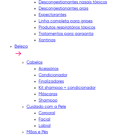
Descongestionantes nasais tópicos
Descongestionantes orais
Expectorantes
Linha completa para gripes
Produtos respiratórios tópicos
Tratamentos para garganta
Xantinas
Beleza
Cabelos
Acessórios
Condicionador
Finalizadores
Kit shampoo + condicionador
Máscaras
Shampoo
Cuidado com a Pele
Corporal
Facial
Labial
Mãos e Pés