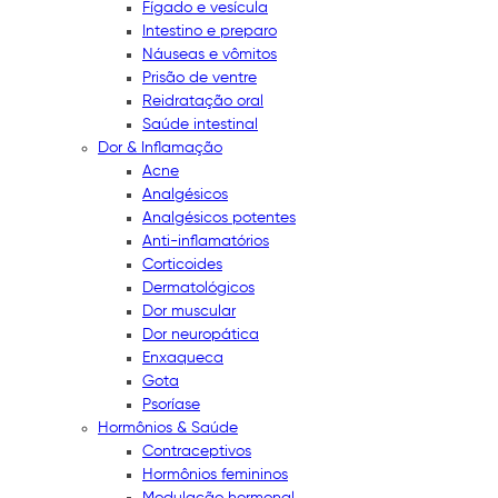
Fígado e vesícula
Intestino e preparo
Náuseas e vômitos
Prisão de ventre
Reidratação oral
Saúde intestinal
Dor & Inflamação
Acne
Analgésicos
Analgésicos potentes
Anti-inflamatórios
Corticoides
Dermatológicos
Dor muscular
Dor neuropática
Enxaqueca
Gota
Psoríase
Hormônios & Saúde
Contraceptivos
Hormônios femininos
Modulação hormonal