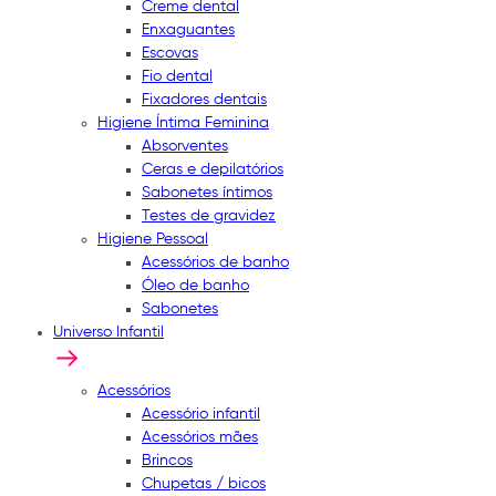
Creme dental
Enxaguantes
Escovas
Fio dental
Fixadores dentais
Higiene Íntima Feminina
Absorventes
Ceras e depilatórios
Sabonetes íntimos
Testes de gravidez
Higiene Pessoal
Acessórios de banho
Óleo de banho
Sabonetes
Universo Infantil
Acessórios
Acessório infantil
Acessórios mães
Brincos
Chupetas / bicos