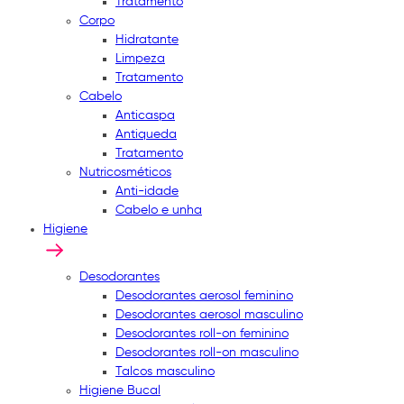
Tratamento
Corpo
Hidratante
Limpeza
Tratamento
Cabelo
Anticaspa
Antiqueda
Tratamento
Nutricosméticos
Anti-idade
Cabelo e unha
Higiene
Desodorantes
Desodorantes aerosol feminino
Desodorantes aerosol masculino
Desodorantes roll-on feminino
Desodorantes roll-on masculino
Talcos masculino
Higiene Bucal