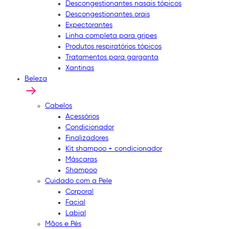
Descongestionantes nasais tópicos
Descongestionantes orais
Expectorantes
Linha completa para gripes
Produtos respiratórios tópicos
Tratamentos para garganta
Xantinas
Beleza
Cabelos
Acessórios
Condicionador
Finalizadores
Kit shampoo + condicionador
Máscaras
Shampoo
Cuidado com a Pele
Corporal
Facial
Labial
Mãos e Pés