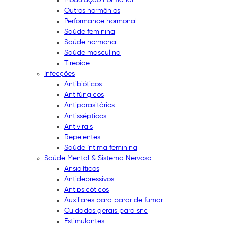
Outros hormônios
Performance hormonal
Saúde feminina
Saúde hormonal
Saúde masculina
Tireoide
Infecções
Antibióticos
Antifúngicos
Antiparasitários
Antissépticos
Antivirais
Repelentes
Saúde íntima feminina
Saúde Mental & Sistema Nervoso
Ansiolíticos
Antidepressivos
Antipsicóticos
Auxiliares para parar de fumar
Cuidados gerais para snc
Estimulantes