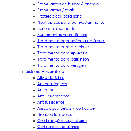
Estimulantes de humor & energia
Estimulantes / tdah
Fitoterápicos para sono
Nootrópicos para bem-estar mental
Sono & relaxamento
Suplementos neurotônicos
Tratamento dependência de álcool
Tratamento para alzheimer
Tratamento para epilepsia
Tratamento para parkinson
Tratamento para vertigem
Sistema Respiratório
Alívio da febre
Anticolinérgicos
Antigripais
Anti-leucotrienos
Antitussígenos
Associação beta2 + corticoide
Broncodilatadores
Combinações respiratórias
Corticoides inalatórios