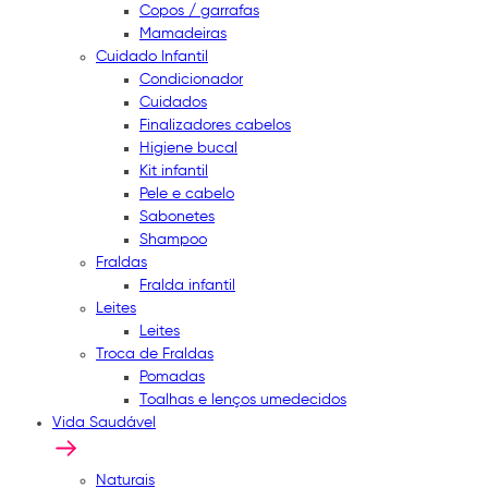
Copos / garrafas
Mamadeiras
Cuidado Infantil
Condicionador
Cuidados
Finalizadores cabelos
Higiene bucal
Kit infantil
Pele e cabelo
Sabonetes
Shampoo
Fraldas
Fralda infantil
Leites
Leites
Troca de Fraldas
Pomadas
Toalhas e lenços umedecidos
Vida Saudável
Naturais