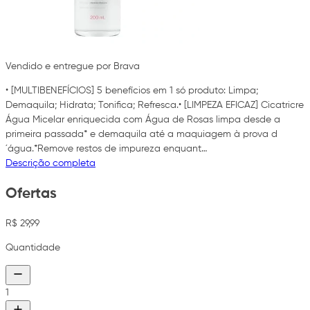
Vendido e entregue por Brava
• [MULTIBENEFÍCIOS] 5 benefícios em 1 só produto: Limpa;
Demaquila; Hidrata; Tonifica; Refresca.• [LIMPEZA EFICAZ] Cicatricre
Água Micelar enriquecida com Água de Rosas limpa desde a
primeira passada* e demaquila até a maquiagem à prova d
´água.*Remove restos de impureza enquant…
Descrição completa
Ofertas
R$ 29,99
Quantidade
1