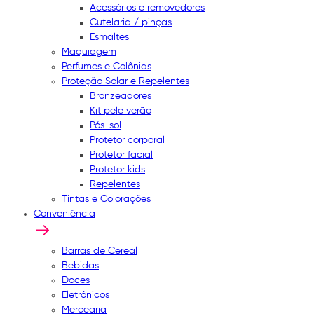
Acessórios e removedores
Cutelaria / pinças
Esmaltes
Maquiagem
Perfumes e Colônias
Proteção Solar e Repelentes
Bronzeadores
Kit pele verão
Pós-sol
Protetor corporal
Protetor facial
Protetor kids
Repelentes
Tintas e Colorações
Conveniência
Barras de Cereal
Bebidas
Doces
Eletrônicos
Mercearia