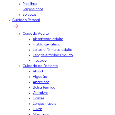
Pastilhas
Salgadinhos
Sorvetes
Cuidado Pessoal
Cuidado Adulto
Absorvente adulto
Fralda geriátrica
Leites e fórmulas adulto
Lenços e toalhas adulto
Trocador
Cuidado ao Paciente
Álcool
Algodão
Aparelhos
Bolsa térmica
Curativos
Hastes
Lenços nasais
Luvas
Máscaras