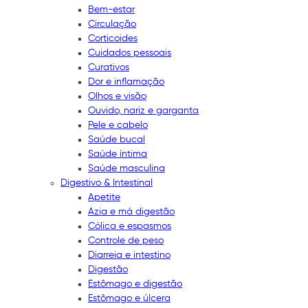
Bem-estar
Circulação
Corticoides
Cuidados pessoais
Curativos
Dor e inflamação
Olhos e visão
Ouvido, nariz e garganta
Pele e cabelo
Saúde bucal
Saúde íntima
Saúde masculina
Digestivo & Intestinal
Apetite
Azia e má digestão
Cólica e espasmos
Controle de peso
Diarreia e intestino
Digestão
Estômago e digestão
Estômago e úlcera