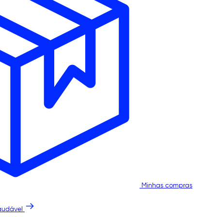
Minhas compras
audável