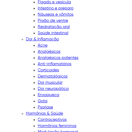
Fígado e vesícula
Intestino e preparo
Náuseas e vômitos
Prisão de ventre
Reidratação oral
Saúde intestinal
Dor & Inflamação
Acne
Analgésicos
Analgésicos potentes
Anti-inflamatórios
Corticoides
Dermatológicos
Dor muscular
Dor neuropática
Enxaqueca
Gota
Psoríase
Hormônios & Saúde
Contraceptivos
Hormônios femininos
Modulação hormonal