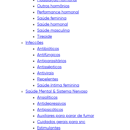
Outros hormônios
Performance hormonal
Saúde feminina
Saúde hormonal
Saúde masculina
Tireoide
Infecções
Antibióticos
Antifúngicos
Antiparasitários
Antissépticos
Antivirais
Repelentes
Saúde íntima feminina
Saúde Mental & Sistema Nervoso
Ansiolíticos
Antidepressivos
Antipsicóticos
Auxiliares para parar de fumar
Cuidados gerais para snc
Estimulantes