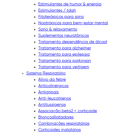
Estimulantes de humor & energia
Estimulantes / tdah
Fitoterápicos para sono
Nootrópicos para bem-estar mental
Sono & relaxamento
Suplementos neurotônicos
Tratamento dependência de álcool
Tratamento para alzheimer
Tratamento para epilepsia
Tratamento para parkinson
Tratamento para vertigem
Sistema Respiratório
Alívio da febre
Anticolinérgicos
Antigripais
Anti-leucotrienos
Antitussígenos
Associação beta2 + corticoide
Broncodilatadores
Combinações respiratórias
Corticoides inalatórios