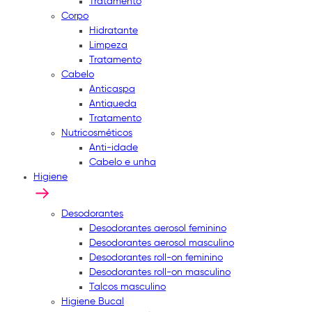
Tratamento
Corpo
Hidratante
Limpeza
Tratamento
Cabelo
Anticaspa
Antiqueda
Tratamento
Nutricosméticos
Anti-idade
Cabelo e unha
Higiene
Desodorantes
Desodorantes aerosol feminino
Desodorantes aerosol masculino
Desodorantes roll-on feminino
Desodorantes roll-on masculino
Talcos masculino
Higiene Bucal