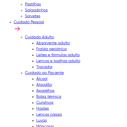
Pastilhas
Salgadinhos
Sorvetes
Cuidado Pessoal
Cuidado Adulto
Absorvente adulto
Fralda geriátrica
Leites e fórmulas adulto
Lenços e toalhas adulto
Trocador
Cuidado ao Paciente
Álcool
Algodão
Aparelhos
Bolsa térmica
Curativos
Hastes
Lenços nasais
Luvas
Máscaras