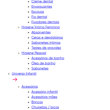
Creme dental
Enxaguantes
Escovas
Fio dental
Fixadores dentais
Higiene Íntima Feminina
Absorventes
Ceras e depilatórios
Sabonetes íntimos
Testes de gravidez
Higiene Pessoal
Acessórios de banho
Óleo de banho
Sabonetes
Universo Infantil
Acessórios
Acessório infantil
Acessórios mães
Brincos
Chupetas / bicos