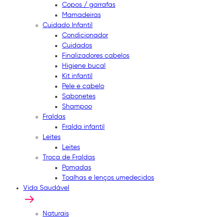
Copos / garrafas
Mamadeiras
Cuidado Infantil
Condicionador
Cuidados
Finalizadores cabelos
Higiene bucal
Kit infantil
Pele e cabelo
Sabonetes
Shampoo
Fraldas
Fralda infantil
Leites
Leites
Troca de Fraldas
Pomadas
Toalhas e lenços umedecidos
Vida Saudável
Naturais