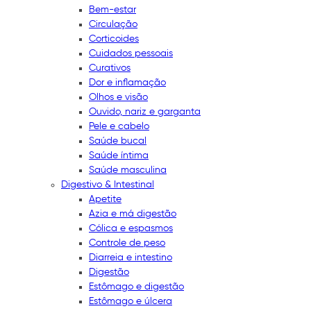
Bem-estar
Circulação
Corticoides
Cuidados pessoais
Curativos
Dor e inflamação
Olhos e visão
Ouvido, nariz e garganta
Pele e cabelo
Saúde bucal
Saúde íntima
Saúde masculina
Digestivo & Intestinal
Apetite
Azia e má digestão
Cólica e espasmos
Controle de peso
Diarreia e intestino
Digestão
Estômago e digestão
Estômago e úlcera