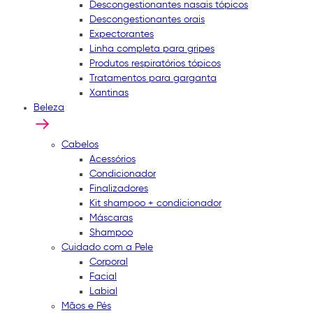
Descongestionantes nasais tópicos
Descongestionantes orais
Expectorantes
Linha completa para gripes
Produtos respiratórios tópicos
Tratamentos para garganta
Xantinas
Beleza
Cabelos
Acessórios
Condicionador
Finalizadores
Kit shampoo + condicionador
Máscaras
Shampoo
Cuidado com a Pele
Corporal
Facial
Labial
Mãos e Pés