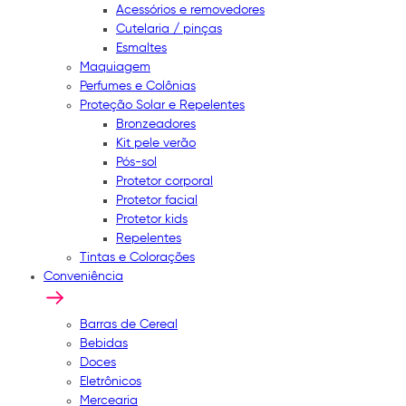
Acessórios e removedores
Cutelaria / pinças
Esmaltes
Maquiagem
Perfumes e Colônias
Proteção Solar e Repelentes
Bronzeadores
Kit pele verão
Pós-sol
Protetor corporal
Protetor facial
Protetor kids
Repelentes
Tintas e Colorações
Conveniência
Barras de Cereal
Bebidas
Doces
Eletrônicos
Mercearia