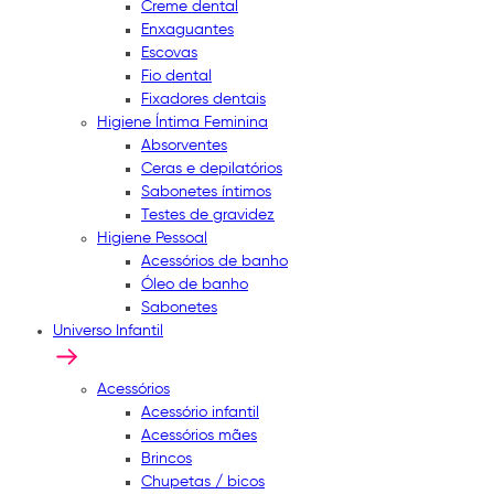
Creme dental
Enxaguantes
Escovas
Fio dental
Fixadores dentais
Higiene Íntima Feminina
Absorventes
Ceras e depilatórios
Sabonetes íntimos
Testes de gravidez
Higiene Pessoal
Acessórios de banho
Óleo de banho
Sabonetes
Universo Infantil
Acessórios
Acessório infantil
Acessórios mães
Brincos
Chupetas / bicos