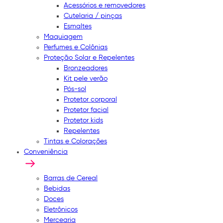
Acessórios e removedores
Cutelaria / pinças
Esmaltes
Maquiagem
Perfumes e Colônias
Proteção Solar e Repelentes
Bronzeadores
Kit pele verão
Pós-sol
Protetor corporal
Protetor facial
Protetor kids
Repelentes
Tintas e Colorações
Conveniência
Barras de Cereal
Bebidas
Doces
Eletrônicos
Mercearia