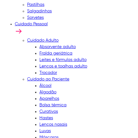
Pastilhas
Salgadinhos
Sorvetes
Cuidado Pessoal
Cuidado Adulto
Absorvente adulto
Fralda geriátrica
Leites e fórmulas adulto
Lenços e toalhas adulto
Trocador
Cuidado ao Paciente
Álcool
Algodão
Aparelhos
Bolsa térmica
Curativos
Hastes
Lenços nasais
Luvas
Máscaras