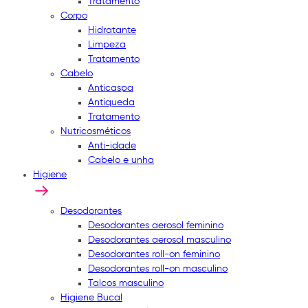
Tratamento
Corpo
Hidratante
Limpeza
Tratamento
Cabelo
Anticaspa
Antiqueda
Tratamento
Nutricosméticos
Anti-idade
Cabelo e unha
Higiene
Desodorantes
Desodorantes aerosol feminino
Desodorantes aerosol masculino
Desodorantes roll-on feminino
Desodorantes roll-on masculino
Talcos masculino
Higiene Bucal