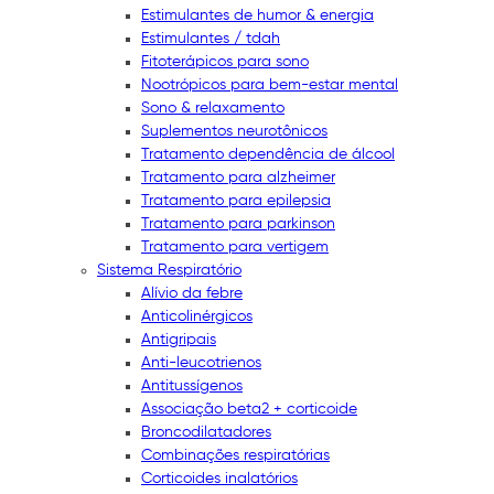
Estimulantes de humor & energia
Estimulantes / tdah
Fitoterápicos para sono
Nootrópicos para bem-estar mental
Sono & relaxamento
Suplementos neurotônicos
Tratamento dependência de álcool
Tratamento para alzheimer
Tratamento para epilepsia
Tratamento para parkinson
Tratamento para vertigem
Sistema Respiratório
Alívio da febre
Anticolinérgicos
Antigripais
Anti-leucotrienos
Antitussígenos
Associação beta2 + corticoide
Broncodilatadores
Combinações respiratórias
Corticoides inalatórios