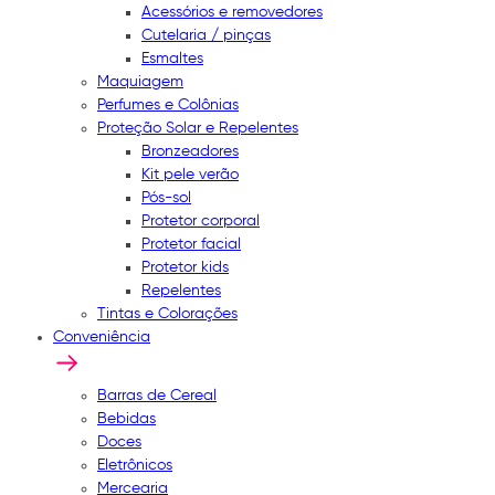
Acessórios e removedores
Cutelaria / pinças
Esmaltes
Maquiagem
Perfumes e Colônias
Proteção Solar e Repelentes
Bronzeadores
Kit pele verão
Pós-sol
Protetor corporal
Protetor facial
Protetor kids
Repelentes
Tintas e Colorações
Conveniência
Barras de Cereal
Bebidas
Doces
Eletrônicos
Mercearia