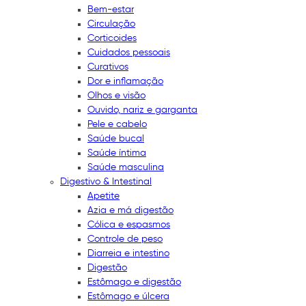
Bem-estar
Circulação
Corticoides
Cuidados pessoais
Curativos
Dor e inflamação
Olhos e visão
Ouvido, nariz e garganta
Pele e cabelo
Saúde bucal
Saúde íntima
Saúde masculina
Digestivo & Intestinal
Apetite
Azia e má digestão
Cólica e espasmos
Controle de peso
Diarreia e intestino
Digestão
Estômago e digestão
Estômago e úlcera