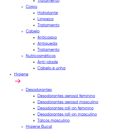
Tratamento
Corpo
Hidratante
Limpeza
Tratamento
Cabelo
Anticaspa
Antiqueda
Tratamento
Nutricosméticos
Anti-idade
Cabelo e unha
Higiene
Desodorantes
Desodorantes aerosol feminino
Desodorantes aerosol masculino
Desodorantes roll-on feminino
Desodorantes roll-on masculino
Talcos masculino
Higiene Bucal