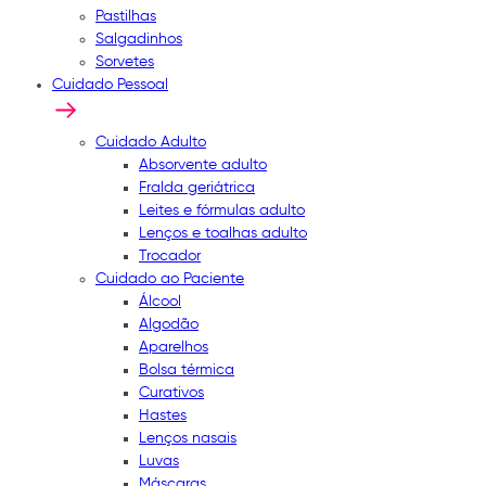
Pastilhas
Salgadinhos
Sorvetes
Cuidado Pessoal
Cuidado Adulto
Absorvente adulto
Fralda geriátrica
Leites e fórmulas adulto
Lenços e toalhas adulto
Trocador
Cuidado ao Paciente
Álcool
Algodão
Aparelhos
Bolsa térmica
Curativos
Hastes
Lenços nasais
Luvas
Máscaras