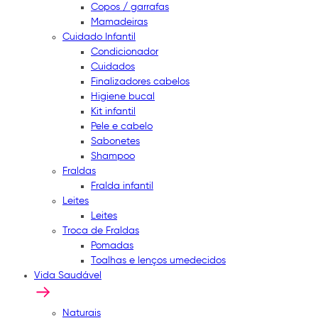
Copos / garrafas
Mamadeiras
Cuidado Infantil
Condicionador
Cuidados
Finalizadores cabelos
Higiene bucal
Kit infantil
Pele e cabelo
Sabonetes
Shampoo
Fraldas
Fralda infantil
Leites
Leites
Troca de Fraldas
Pomadas
Toalhas e lenços umedecidos
Vida Saudável
Naturais