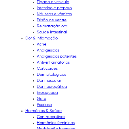
Fígado e vesícula
Intestino e preparo
Náuseas e vômitos
Prisão de ventre
Reidratação oral
Saúde intestinal
Dor & Inflamação
Acne
Analgésicos
Analgésicos potentes
Anti-inflamatórios
Corticoides
Dermatológicos
Dor muscular
Dor neuropática
Enxaqueca
Gota
Psoríase
Hormônios & Saúde
Contraceptivos
Hormônios femininos
Modulação hormonal