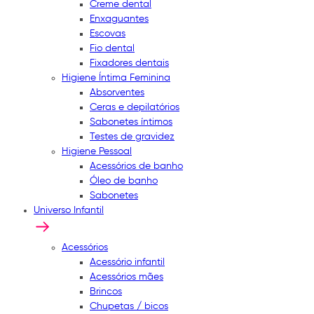
Creme dental
Enxaguantes
Escovas
Fio dental
Fixadores dentais
Higiene Íntima Feminina
Absorventes
Ceras e depilatórios
Sabonetes íntimos
Testes de gravidez
Higiene Pessoal
Acessórios de banho
Óleo de banho
Sabonetes
Universo Infantil
Acessórios
Acessório infantil
Acessórios mães
Brincos
Chupetas / bicos