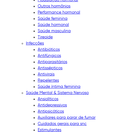
Outros hormônios
Performance hormonal
Saúde feminina
Saúde hormonal
Saúde masculina
Tireoide
Infecções
Antibióticos
Antifúngicos
Antiparasitários
Antissépticos
Antivirais
Repelentes
Saúde íntima feminina
Saúde Mental & Sistema Nervoso
Ansiolíticos
Antidepressivos
Antipsicóticos
Auxiliares para parar de fumar
Cuidados gerais para snc
Estimulantes