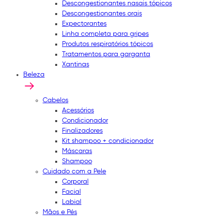
Descongestionantes nasais tópicos
Descongestionantes orais
Expectorantes
Linha completa para gripes
Produtos respiratórios tópicos
Tratamentos para garganta
Xantinas
Beleza
Cabelos
Acessórios
Condicionador
Finalizadores
Kit shampoo + condicionador
Máscaras
Shampoo
Cuidado com a Pele
Corporal
Facial
Labial
Mãos e Pés