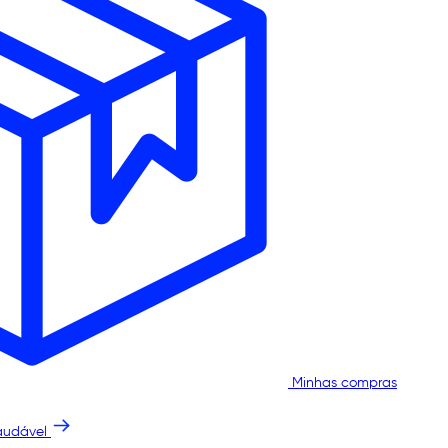
Minhas compras
audável