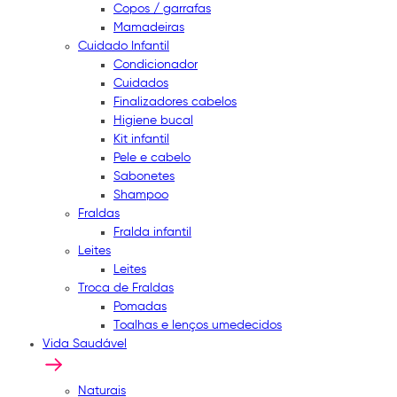
Copos / garrafas
Mamadeiras
Cuidado Infantil
Condicionador
Cuidados
Finalizadores cabelos
Higiene bucal
Kit infantil
Pele e cabelo
Sabonetes
Shampoo
Fraldas
Fralda infantil
Leites
Leites
Troca de Fraldas
Pomadas
Toalhas e lenços umedecidos
Vida Saudável
Naturais