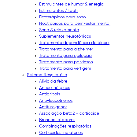
Estimulantes de humor & energia
Estimulantes / tdah
Fitoterápicos para sono
Nootrópicos para bem-estar mental
Sono & relaxamento
Suplementos neurotônicos
Tratamento dependência de álcool
Tratamento para alzheimer
Tratamento para epilepsia
Tratamento para parkinson
Tratamento para vertigem
Sistema Respiratório
Alívio da febre
Anticolinérgicos
Antigripais
Anti-leucotrienos
Antitussígenos
Associação beta2 + corticoide
Broncodilatadores
Combinações respiratórias
Corticoides inalatórios