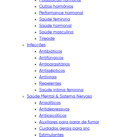
Outros hormônios
Performance hormonal
Saúde feminina
Saúde hormonal
Saúde masculina
Tireoide
Infecções
Antibióticos
Antifúngicos
Antiparasitários
Antissépticos
Antivirais
Repelentes
Saúde íntima feminina
Saúde Mental & Sistema Nervoso
Ansiolíticos
Antidepressivos
Antipsicóticos
Auxiliares para parar de fumar
Cuidados gerais para snc
Estimulantes