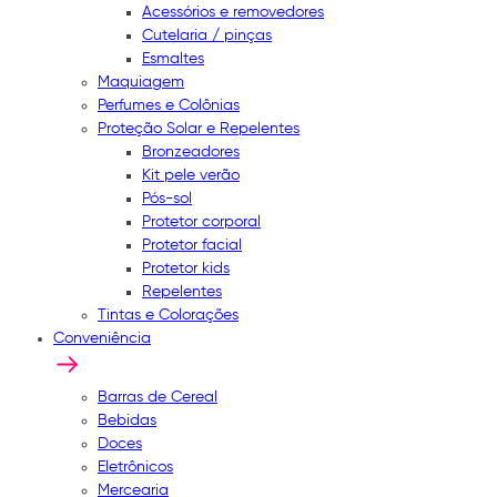
Acessórios e removedores
Cutelaria / pinças
Esmaltes
Maquiagem
Perfumes e Colônias
Proteção Solar e Repelentes
Bronzeadores
Kit pele verão
Pós-sol
Protetor corporal
Protetor facial
Protetor kids
Repelentes
Tintas e Colorações
Conveniência
Barras de Cereal
Bebidas
Doces
Eletrônicos
Mercearia