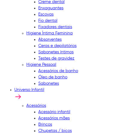
Creme dental
Enxaguantes
Escovas
Fio dental
Fixadores dentais
Higiene Íntima Feminina
Absorventes
Ceras e depilatórios
Sabonetes íntimos
Testes de gravidez
Higiene Pessoal
Acessórios de banho
Óleo de banho
Sabonetes
Universo Infantil
Acessórios
Acessório infantil
Acessórios mães
Brincos
Chupetas / bicos