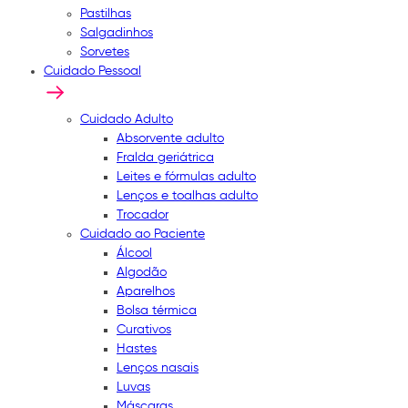
Pastilhas
Salgadinhos
Sorvetes
Cuidado Pessoal
Cuidado Adulto
Absorvente adulto
Fralda geriátrica
Leites e fórmulas adulto
Lenços e toalhas adulto
Trocador
Cuidado ao Paciente
Álcool
Algodão
Aparelhos
Bolsa térmica
Curativos
Hastes
Lenços nasais
Luvas
Máscaras