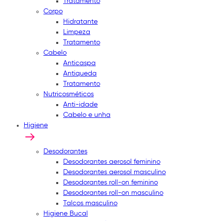
Tratamento
Corpo
Hidratante
Limpeza
Tratamento
Cabelo
Anticaspa
Antiqueda
Tratamento
Nutricosméticos
Anti-idade
Cabelo e unha
Higiene
Desodorantes
Desodorantes aerosol feminino
Desodorantes aerosol masculino
Desodorantes roll-on feminino
Desodorantes roll-on masculino
Talcos masculino
Higiene Bucal