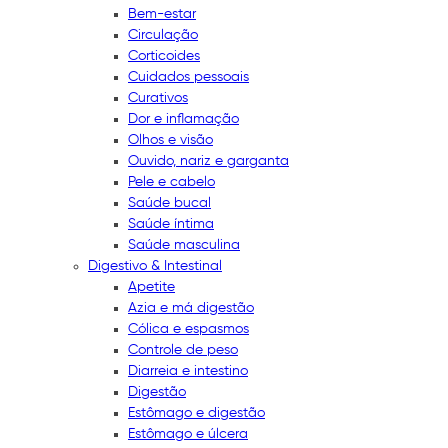
Bem-estar
Circulação
Corticoides
Cuidados pessoais
Curativos
Dor e inflamação
Olhos e visão
Ouvido, nariz e garganta
Pele e cabelo
Saúde bucal
Saúde íntima
Saúde masculina
Digestivo & Intestinal
Apetite
Azia e má digestão
Cólica e espasmos
Controle de peso
Diarreia e intestino
Digestão
Estômago e digestão
Estômago e úlcera