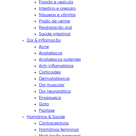
Fígado e vesícula
Intestino e preparo
Náuseas e vômitos
Prisão de ventre
Reidratação oral
Saúde intestinal
Dor & Inflamação
Acne
Analgésicos
Analgésicos potentes
Anti-inflamatórios
Corticoides
Dermatológicos
Dor muscular
Dor neuropática
Enxaqueca
Gota
Psoríase
Hormônios & Saúde
Contraceptivos
Hormônios femininos
Modulação hormonal