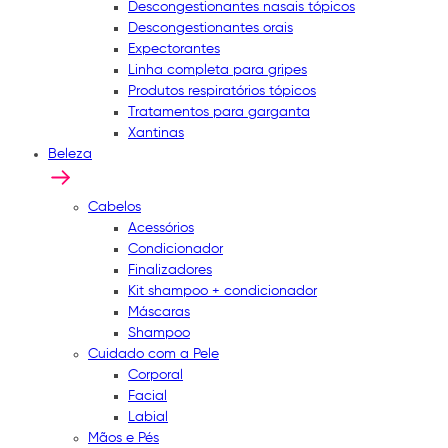
Descongestionantes nasais tópicos
Descongestionantes orais
Expectorantes
Linha completa para gripes
Produtos respiratórios tópicos
Tratamentos para garganta
Xantinas
Beleza
Cabelos
Acessórios
Condicionador
Finalizadores
Kit shampoo + condicionador
Máscaras
Shampoo
Cuidado com a Pele
Corporal
Facial
Labial
Mãos e Pés