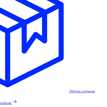
Minhas compras
audável