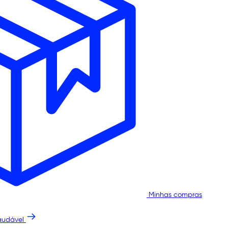
Minhas compras
audável