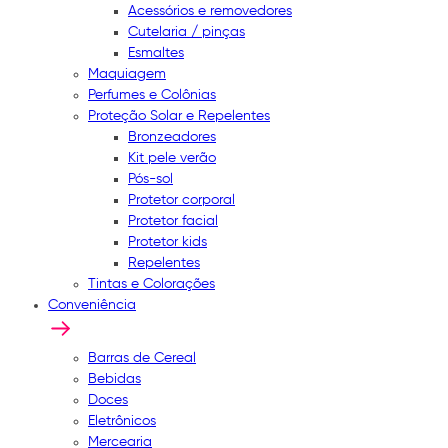
Acessórios e removedores
Cutelaria / pinças
Esmaltes
Maquiagem
Perfumes e Colônias
Proteção Solar e Repelentes
Bronzeadores
Kit pele verão
Pós-sol
Protetor corporal
Protetor facial
Protetor kids
Repelentes
Tintas e Colorações
Conveniência
Barras de Cereal
Bebidas
Doces
Eletrônicos
Mercearia