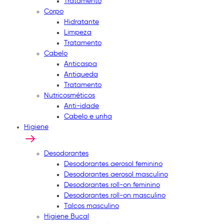
Tratamento
Corpo
Hidratante
Limpeza
Tratamento
Cabelo
Anticaspa
Antiqueda
Tratamento
Nutricosméticos
Anti-idade
Cabelo e unha
Higiene
Desodorantes
Desodorantes aerosol feminino
Desodorantes aerosol masculino
Desodorantes roll-on feminino
Desodorantes roll-on masculino
Talcos masculino
Higiene Bucal