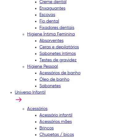
Creme dental
Enxaguantes
Escovas
Fio dental
Fixadores dentais
Higiene Íntima Feminina
Absorventes
Ceras e depilatórios
Sabonetes íntimos
Testes de gravidez
Higiene Pessoal
Acessórios de banho
Óleo de banho
Sabonetes
Universo Infantil
Acessórios
Acessório infantil
Acessórios mães
Brincos
Chupetas / bicos