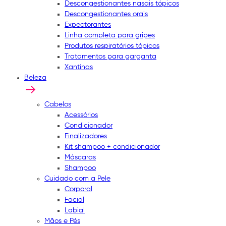
Descongestionantes nasais tópicos
Descongestionantes orais
Expectorantes
Linha completa para gripes
Produtos respiratórios tópicos
Tratamentos para garganta
Xantinas
Beleza
Cabelos
Acessórios
Condicionador
Finalizadores
Kit shampoo + condicionador
Máscaras
Shampoo
Cuidado com a Pele
Corporal
Facial
Labial
Mãos e Pés