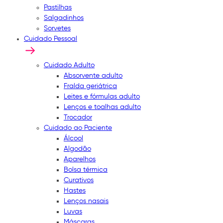
Pastilhas
Salgadinhos
Sorvetes
Cuidado Pessoal
Cuidado Adulto
Absorvente adulto
Fralda geriátrica
Leites e fórmulas adulto
Lenços e toalhas adulto
Trocador
Cuidado ao Paciente
Álcool
Algodão
Aparelhos
Bolsa térmica
Curativos
Hastes
Lenços nasais
Luvas
Máscaras