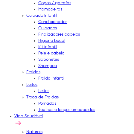
Copos / garrafas
Mamadeiras
Cuidado Infantil
Condicionador
Cuidados
Finalizadores cabelos
Higiene bucal
Kit infantil
Pele e cabelo
Sabonetes
Shampoo
Fraldas
Fralda infantil
Leites
Leites
Troca de Fraldas
Pomadas
Toalhas e lenços umedecidos
Vida Saudável
Naturais