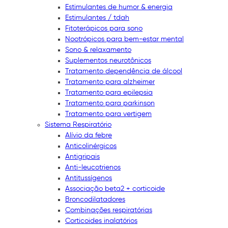
Estimulantes de humor & energia
Estimulantes / tdah
Fitoterápicos para sono
Nootrópicos para bem-estar mental
Sono & relaxamento
Suplementos neurotônicos
Tratamento dependência de álcool
Tratamento para alzheimer
Tratamento para epilepsia
Tratamento para parkinson
Tratamento para vertigem
Sistema Respiratório
Alívio da febre
Anticolinérgicos
Antigripais
Anti-leucotrienos
Antitussígenos
Associação beta2 + corticoide
Broncodilatadores
Combinações respiratórias
Corticoides inalatórios