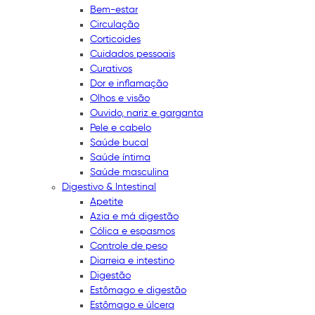
Bem-estar
Circulação
Corticoides
Cuidados pessoais
Curativos
Dor e inflamação
Olhos e visão
Ouvido, nariz e garganta
Pele e cabelo
Saúde bucal
Saúde íntima
Saúde masculina
Digestivo & Intestinal
Apetite
Azia e má digestão
Cólica e espasmos
Controle de peso
Diarreia e intestino
Digestão
Estômago e digestão
Estômago e úlcera