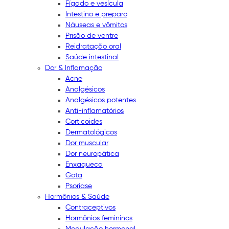
Fígado e vesícula
Intestino e preparo
Náuseas e vômitos
Prisão de ventre
Reidratação oral
Saúde intestinal
Dor & Inflamação
Acne
Analgésicos
Analgésicos potentes
Anti-inflamatórios
Corticoides
Dermatológicos
Dor muscular
Dor neuropática
Enxaqueca
Gota
Psoríase
Hormônios & Saúde
Contraceptivos
Hormônios femininos
Modulação hormonal