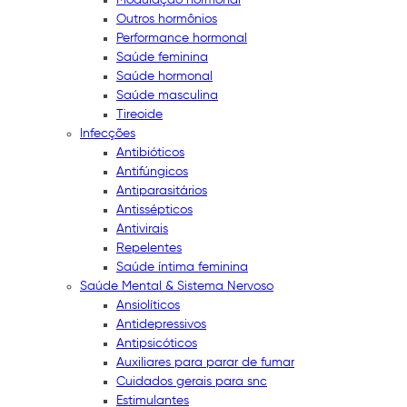
Outros hormônios
Performance hormonal
Saúde feminina
Saúde hormonal
Saúde masculina
Tireoide
Infecções
Antibióticos
Antifúngicos
Antiparasitários
Antissépticos
Antivirais
Repelentes
Saúde íntima feminina
Saúde Mental & Sistema Nervoso
Ansiolíticos
Antidepressivos
Antipsicóticos
Auxiliares para parar de fumar
Cuidados gerais para snc
Estimulantes