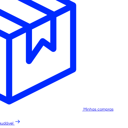
Minhas compras
audável