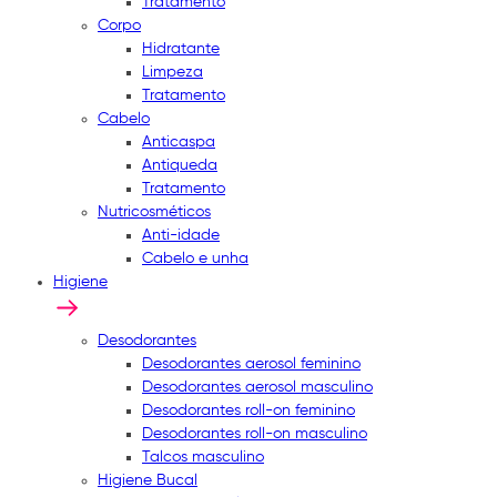
Tratamento
Corpo
Hidratante
Limpeza
Tratamento
Cabelo
Anticaspa
Antiqueda
Tratamento
Nutricosméticos
Anti-idade
Cabelo e unha
Higiene
Desodorantes
Desodorantes aerosol feminino
Desodorantes aerosol masculino
Desodorantes roll-on feminino
Desodorantes roll-on masculino
Talcos masculino
Higiene Bucal