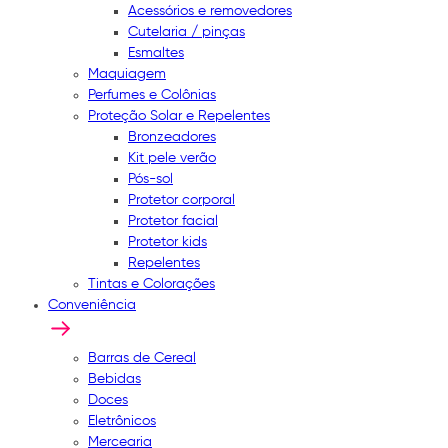
Acessórios e removedores
Cutelaria / pinças
Esmaltes
Maquiagem
Perfumes e Colônias
Proteção Solar e Repelentes
Bronzeadores
Kit pele verão
Pós-sol
Protetor corporal
Protetor facial
Protetor kids
Repelentes
Tintas e Colorações
Conveniência
Barras de Cereal
Bebidas
Doces
Eletrônicos
Mercearia