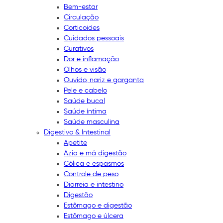
Bem-estar
Circulação
Corticoides
Cuidados pessoais
Curativos
Dor e inflamação
Olhos e visão
Ouvido, nariz e garganta
Pele e cabelo
Saúde bucal
Saúde íntima
Saúde masculina
Digestivo & Intestinal
Apetite
Azia e má digestão
Cólica e espasmos
Controle de peso
Diarreia e intestino
Digestão
Estômago e digestão
Estômago e úlcera