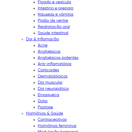
Fígado e vesícula
Intestino e preparo
Náuseas e vômitos
Prisão de ventre
Reidratação oral
Saúde intestinal
Dor & Inflamação
Acne
Analgésicos
Analgésicos potentes
Anti-inflamatórios
Corticoides
Dermatológicos
Dor muscular
Dor neuropática
Enxaqueca
Gota
Psoríase
Hormônios & Saúde
Contraceptivos
Hormônios femininos
Modulação hormonal