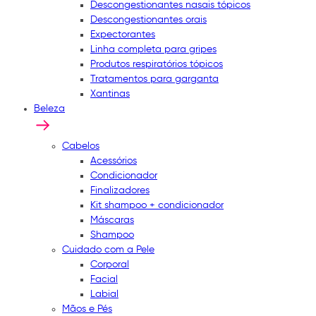
Descongestionantes nasais tópicos
Descongestionantes orais
Expectorantes
Linha completa para gripes
Produtos respiratórios tópicos
Tratamentos para garganta
Xantinas
Beleza
Cabelos
Acessórios
Condicionador
Finalizadores
Kit shampoo + condicionador
Máscaras
Shampoo
Cuidado com a Pele
Corporal
Facial
Labial
Mãos e Pés