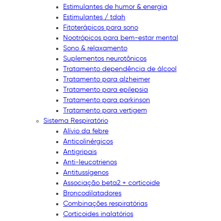
Estimulantes de humor & energia
Estimulantes / tdah
Fitoterápicos para sono
Nootrópicos para bem-estar mental
Sono & relaxamento
Suplementos neurotônicos
Tratamento dependência de álcool
Tratamento para alzheimer
Tratamento para epilepsia
Tratamento para parkinson
Tratamento para vertigem
Sistema Respiratório
Alívio da febre
Anticolinérgicos
Antigripais
Anti-leucotrienos
Antitussígenos
Associação beta2 + corticoide
Broncodilatadores
Combinações respiratórias
Corticoides inalatórios