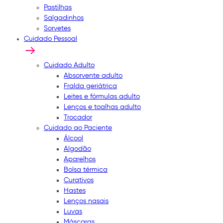
Pastilhas
Salgadinhos
Sorvetes
Cuidado Pessoal
Cuidado Adulto
Absorvente adulto
Fralda geriátrica
Leites e fórmulas adulto
Lenços e toalhas adulto
Trocador
Cuidado ao Paciente
Álcool
Algodão
Aparelhos
Bolsa térmica
Curativos
Hastes
Lenços nasais
Luvas
Máscaras