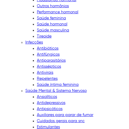
Outros hormônios
Performance hormonal
Saúde feminina
Saúde hormonal
Saúde masculina
Tireoide
Infecções
Antibióticos
Antifúngicos
Antiparasitários
Antissépticos
Antivirais
Repelentes
Saúde íntima feminina
Saúde Mental & Sistema Nervoso
Ansiolíticos
Antidepressivos
Antipsicóticos
Auxiliares para parar de fumar
Cuidados gerais para snc
Estimulantes