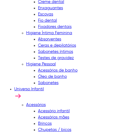
Creme dental
Enxaguantes
Escovas
Fio dental
Fixadores dentais
Higiene Íntima Feminina
Absorventes
Ceras e depilatórios
Sabonetes íntimos
Testes de gravidez
Higiene Pessoal
Acessórios de banho
Óleo de banho
Sabonetes
Universo Infantil
Acessórios
Acessório infantil
Acessórios mães
Brincos
Chupetas / bicos