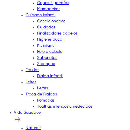
Copos / garrafas
Mamadeiras
Cuidado Infantil
Condicionador
Cuidados
Finalizadores cabelos
Higiene bucal
Kit infantil
Pele e cabelo
Sabonetes
Shampoo
Fraldas
Fralda infantil
Leites
Leites
Troca de Fraldas
Pomadas
Toalhas e lenços umedecidos
Vida Saudável
Naturais