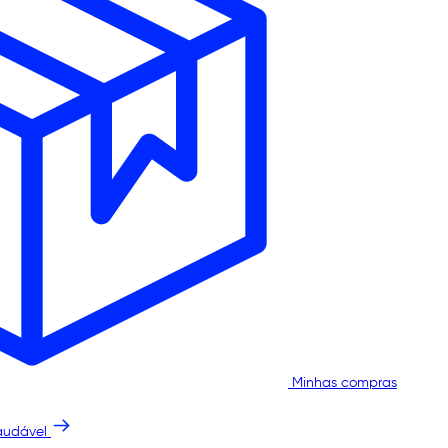
Minhas compras
audável