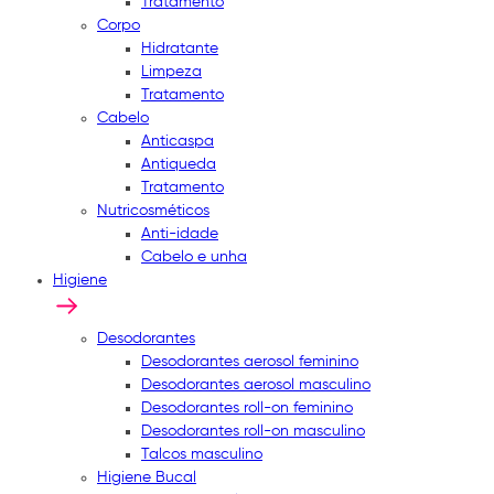
Tratamento
Corpo
Hidratante
Limpeza
Tratamento
Cabelo
Anticaspa
Antiqueda
Tratamento
Nutricosméticos
Anti-idade
Cabelo e unha
Higiene
Desodorantes
Desodorantes aerosol feminino
Desodorantes aerosol masculino
Desodorantes roll-on feminino
Desodorantes roll-on masculino
Talcos masculino
Higiene Bucal