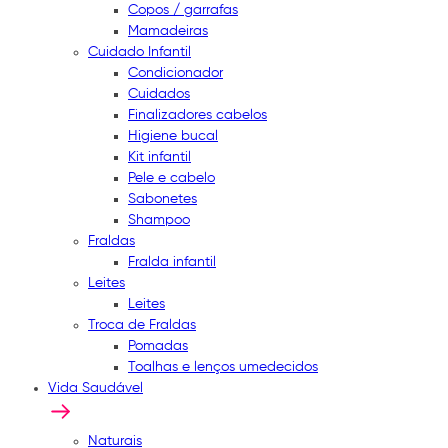
Copos / garrafas
Mamadeiras
Cuidado Infantil
Condicionador
Cuidados
Finalizadores cabelos
Higiene bucal
Kit infantil
Pele e cabelo
Sabonetes
Shampoo
Fraldas
Fralda infantil
Leites
Leites
Troca de Fraldas
Pomadas
Toalhas e lenços umedecidos
Vida Saudável
Naturais