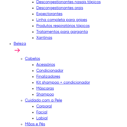
Descongestionantes nasais tópicos
Descongestionantes orais
Expectorantes
Linha completa para gripes
Produtos respiratórios tópicos
Tratamentos para garganta
Xantinas
Beleza
Cabelos
Acessórios
Condicionador
Finalizadores
Kit shampoo + condicionador
Máscaras
Shampoo
Cuidado com a Pele
Corporal
Facial
Labial
Mãos e Pés