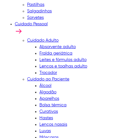
Pastilhas
Salgadinhos
Sorvetes
Cuidado Pessoal
Cuidado Adulto
Absorvente adulto
Fralda geriátrica
Leites e fórmulas adulto
Lenços e toalhas adulto
Trocador
Cuidado ao Paciente
Álcool
Algodão
Aparelhos
Bolsa térmica
Curativos
Hastes
Lenços nasais
Luvas
Máscaras