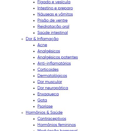
Fígado e vesícula
Intestino e preparo
Náuseas e vômitos
Prisão de ventre
Reidratação oral
Saúde intestinal
Dor & Inflamação
Acne
Analgésicos
Analgésicos potentes
Anti-inflamatórios
Corticoides
Dermatológicos
Dor muscular
Dor neuropática
Enxaqueca
Gota
Psoríase
Hormônios & Saúde
Contraceptivos
Hormônios femininos
Modulação hormonal