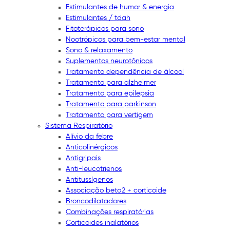
Estimulantes de humor & energia
Estimulantes / tdah
Fitoterápicos para sono
Nootrópicos para bem-estar mental
Sono & relaxamento
Suplementos neurotônicos
Tratamento dependência de álcool
Tratamento para alzheimer
Tratamento para epilepsia
Tratamento para parkinson
Tratamento para vertigem
Sistema Respiratório
Alívio da febre
Anticolinérgicos
Antigripais
Anti-leucotrienos
Antitussígenos
Associação beta2 + corticoide
Broncodilatadores
Combinações respiratórias
Corticoides inalatórios