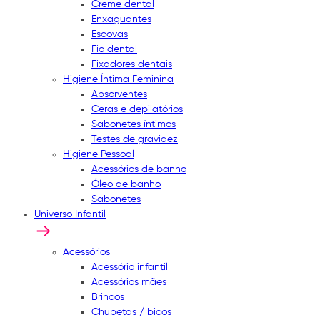
Creme dental
Enxaguantes
Escovas
Fio dental
Fixadores dentais
Higiene Íntima Feminina
Absorventes
Ceras e depilatórios
Sabonetes íntimos
Testes de gravidez
Higiene Pessoal
Acessórios de banho
Óleo de banho
Sabonetes
Universo Infantil
Acessórios
Acessório infantil
Acessórios mães
Brincos
Chupetas / bicos