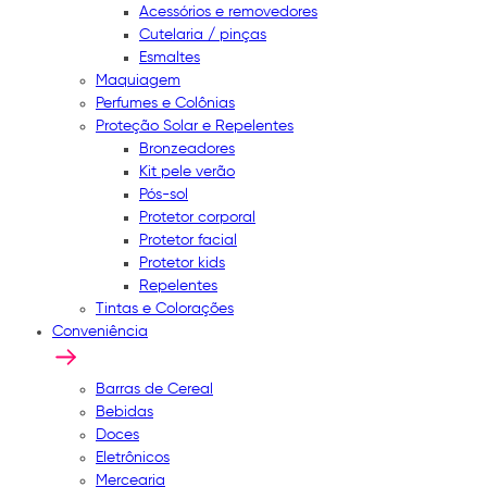
Acessórios e removedores
Cutelaria / pinças
Esmaltes
Maquiagem
Perfumes e Colônias
Proteção Solar e Repelentes
Bronzeadores
Kit pele verão
Pós-sol
Protetor corporal
Protetor facial
Protetor kids
Repelentes
Tintas e Colorações
Conveniência
Barras de Cereal
Bebidas
Doces
Eletrônicos
Mercearia