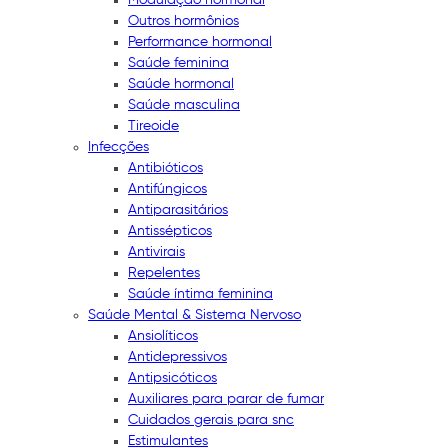
Outros hormônios
Performance hormonal
Saúde feminina
Saúde hormonal
Saúde masculina
Tireoide
Infecções
Antibióticos
Antifúngicos
Antiparasitários
Antissépticos
Antivirais
Repelentes
Saúde íntima feminina
Saúde Mental & Sistema Nervoso
Ansiolíticos
Antidepressivos
Antipsicóticos
Auxiliares para parar de fumar
Cuidados gerais para snc
Estimulantes