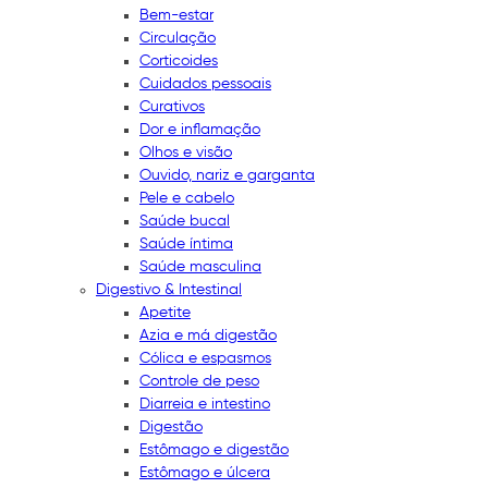
Bem-estar
Circulação
Corticoides
Cuidados pessoais
Curativos
Dor e inflamação
Olhos e visão
Ouvido, nariz e garganta
Pele e cabelo
Saúde bucal
Saúde íntima
Saúde masculina
Digestivo & Intestinal
Apetite
Azia e má digestão
Cólica e espasmos
Controle de peso
Diarreia e intestino
Digestão
Estômago e digestão
Estômago e úlcera