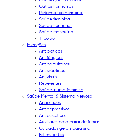
Outros hormônios
Performance hormonal
Saúde feminina
Saúde hormonal
Saúde masculina
Tireoide
Infecções
Antibióticos
Antifúngicos
Antiparasitários
Antissépticos
Antivirais
Repelentes
Saúde íntima feminina
Saúde Mental & Sistema Nervoso
Ansiolíticos
Antidepressivos
Antipsicóticos
Auxiliares para parar de fumar
Cuidados gerais para snc
Estimulantes