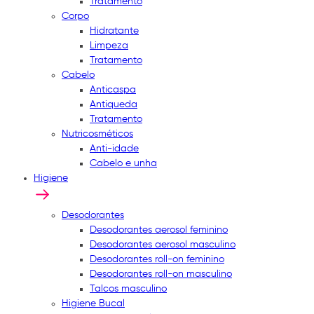
Tratamento
Corpo
Hidratante
Limpeza
Tratamento
Cabelo
Anticaspa
Antiqueda
Tratamento
Nutricosméticos
Anti-idade
Cabelo e unha
Higiene
Desodorantes
Desodorantes aerosol feminino
Desodorantes aerosol masculino
Desodorantes roll-on feminino
Desodorantes roll-on masculino
Talcos masculino
Higiene Bucal