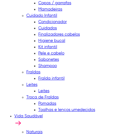
Copos / garrafas
Mamadeiras
Cuidado Infantil
Condicionador
Cuidados
Finalizadores cabelos
Higiene bucal
Kit infantil
Pele e cabelo
Sabonetes
Shampoo
Fraldas
Fralda infantil
Leites
Leites
Troca de Fraldas
Pomadas
Toalhas e lenços umedecidos
Vida Saudável
Naturais