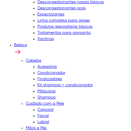
Descongestionantes nasais tópicos
Descongestionantes orais
Expectorantes
Linha completa para gripes
Produtos respiratórios tópicos
Tratamentos para garganta
Xantinas
Beleza
Cabelos
Acessórios
Condicionador
Finalizadores
Kit shampoo + condicionador
Máscaras
Shampoo
Cuidado com a Pele
Corporal
Facial
Labial
Mãos e Pés