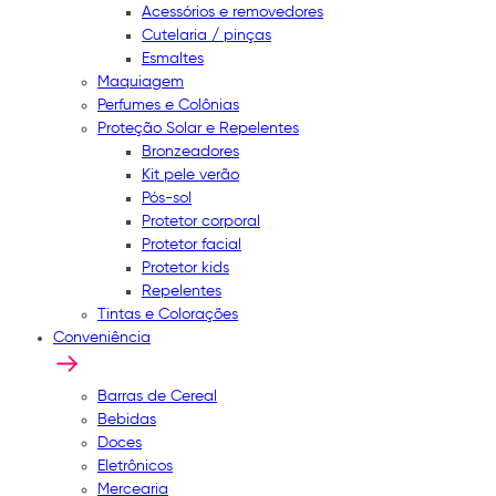
Acessórios e removedores
Cutelaria / pinças
Esmaltes
Maquiagem
Perfumes e Colônias
Proteção Solar e Repelentes
Bronzeadores
Kit pele verão
Pós-sol
Protetor corporal
Protetor facial
Protetor kids
Repelentes
Tintas e Colorações
Conveniência
Barras de Cereal
Bebidas
Doces
Eletrônicos
Mercearia