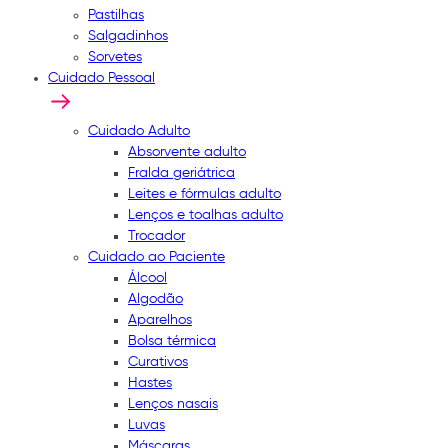
Pastilhas
Salgadinhos
Sorvetes
Cuidado Pessoal
Cuidado Adulto
Absorvente adulto
Fralda geriátrica
Leites e fórmulas adulto
Lenços e toalhas adulto
Trocador
Cuidado ao Paciente
Álcool
Algodão
Aparelhos
Bolsa térmica
Curativos
Hastes
Lenços nasais
Luvas
Máscaras