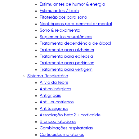
Estimulantes de humor & energia
Estimulantes / tdah
Fitoterápicos para sono
Nootrópicos para bem-estar mental
Sono & relaxamento
Suplementos neurotônicos
Tratamento dependência de álcool
Tratamento para alzheimer
Tratamento para epilepsia
Tratamento para parkinson
Tratamento para vertigem
Sistema Respiratório
Alívio da febre
Anticolinérgicos
Antigripais
Anti-leucotrienos
Antitussígenos
Associação beta2 + corticoide
Broncodilatadores
Combinações respiratórias
Corticoides inalatórios