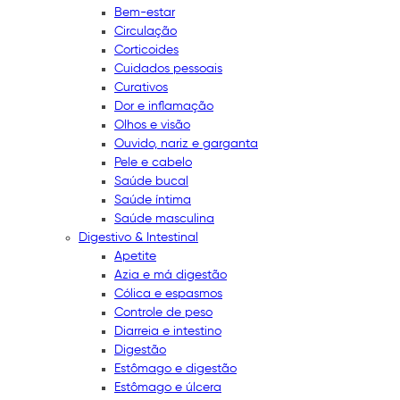
Bem-estar
Circulação
Corticoides
Cuidados pessoais
Curativos
Dor e inflamação
Olhos e visão
Ouvido, nariz e garganta
Pele e cabelo
Saúde bucal
Saúde íntima
Saúde masculina
Digestivo & Intestinal
Apetite
Azia e má digestão
Cólica e espasmos
Controle de peso
Diarreia e intestino
Digestão
Estômago e digestão
Estômago e úlcera