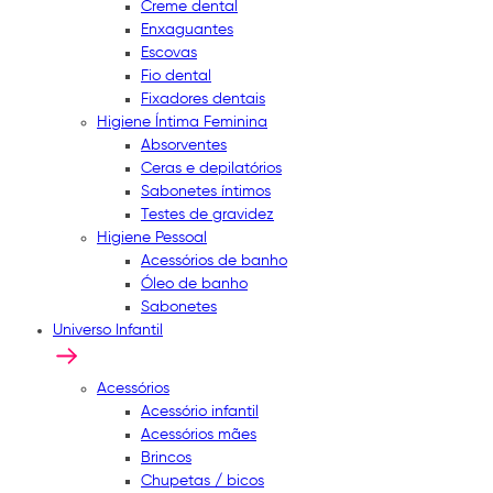
Creme dental
Enxaguantes
Escovas
Fio dental
Fixadores dentais
Higiene Íntima Feminina
Absorventes
Ceras e depilatórios
Sabonetes íntimos
Testes de gravidez
Higiene Pessoal
Acessórios de banho
Óleo de banho
Sabonetes
Universo Infantil
Acessórios
Acessório infantil
Acessórios mães
Brincos
Chupetas / bicos