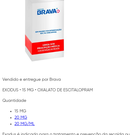
Vendido e entregue por Brava
EXODUS
•
15 MG
•
OXALATO DE ESCITALOPRAM
Quantidade
15 MG
20 MG
20 MG/ML
Exodus é indicado para o tratamento e prevenção da recaída ou