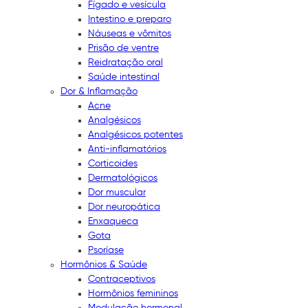
Fígado e vesícula
Intestino e preparo
Náuseas e vômitos
Prisão de ventre
Reidratação oral
Saúde intestinal
Dor & Inflamação
Acne
Analgésicos
Analgésicos potentes
Anti-inflamatórios
Corticoides
Dermatológicos
Dor muscular
Dor neuropática
Enxaqueca
Gota
Psoríase
Hormônios & Saúde
Contraceptivos
Hormônios femininos
Modulação hormonal