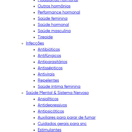
Outros hormônios
Performance hormonal
Saúde feminina
Saúde hormonal
Saúde masculina
Tireoide
Infecções
Antibióticos
Antifúngicos
Antiparasitários
Antissépticos
Antivirais
Repelentes
Saúde íntima feminina
Saúde Mental & Sistema Nervoso
Ansiolíticos
Antidepressivos
Antipsicóticos
Auxiliares para parar de fumar
Cuidados gerais para snc
Estimulantes