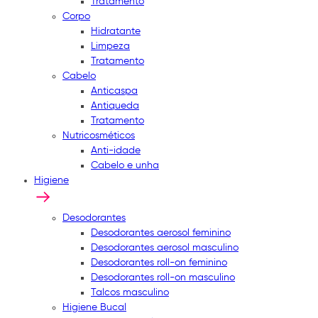
Tratamento
Corpo
Hidratante
Limpeza
Tratamento
Cabelo
Anticaspa
Antiqueda
Tratamento
Nutricosméticos
Anti-idade
Cabelo e unha
Higiene
Desodorantes
Desodorantes aerosol feminino
Desodorantes aerosol masculino
Desodorantes roll-on feminino
Desodorantes roll-on masculino
Talcos masculino
Higiene Bucal