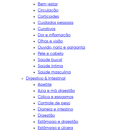
Bem-estar
Circulação
Corticoides
Cuidados pessoais
Curativos
Dor e inflamação
Olhos e visão
Ouvido, nariz e garganta
Pele e cabelo
Saúde bucal
Saúde íntima
Saúde masculina
Digestivo & Intestinal
Apetite
Azia e má digestão
Cólica e espasmos
Controle de peso
Diarreia e intestino
Digestão
Estômago e digestão
Estômago e úlcera