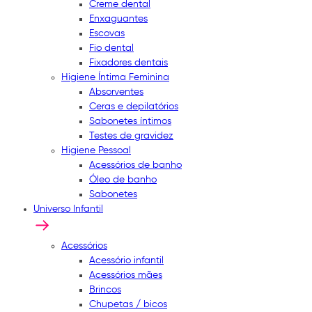
Creme dental
Enxaguantes
Escovas
Fio dental
Fixadores dentais
Higiene Íntima Feminina
Absorventes
Ceras e depilatórios
Sabonetes íntimos
Testes de gravidez
Higiene Pessoal
Acessórios de banho
Óleo de banho
Sabonetes
Universo Infantil
Acessórios
Acessório infantil
Acessórios mães
Brincos
Chupetas / bicos