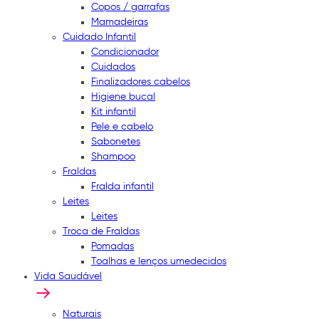
Copos / garrafas
Mamadeiras
Cuidado Infantil
Condicionador
Cuidados
Finalizadores cabelos
Higiene bucal
Kit infantil
Pele e cabelo
Sabonetes
Shampoo
Fraldas
Fralda infantil
Leites
Leites
Troca de Fraldas
Pomadas
Toalhas e lenços umedecidos
Vida Saudável
Naturais