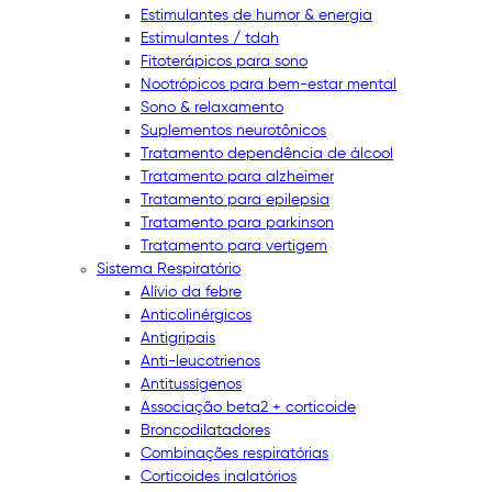
Estimulantes de humor & energia
Estimulantes / tdah
Fitoterápicos para sono
Nootrópicos para bem-estar mental
Sono & relaxamento
Suplementos neurotônicos
Tratamento dependência de álcool
Tratamento para alzheimer
Tratamento para epilepsia
Tratamento para parkinson
Tratamento para vertigem
Sistema Respiratório
Alívio da febre
Anticolinérgicos
Antigripais
Anti-leucotrienos
Antitussígenos
Associação beta2 + corticoide
Broncodilatadores
Combinações respiratórias
Corticoides inalatórios