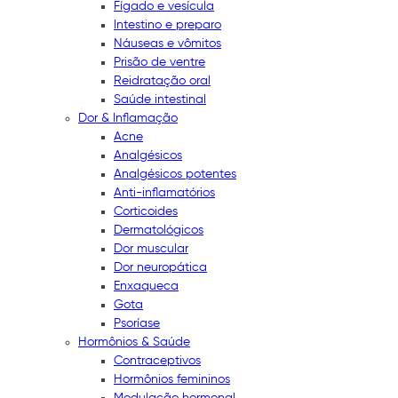
Fígado e vesícula
Intestino e preparo
Náuseas e vômitos
Prisão de ventre
Reidratação oral
Saúde intestinal
Dor & Inflamação
Acne
Analgésicos
Analgésicos potentes
Anti-inflamatórios
Corticoides
Dermatológicos
Dor muscular
Dor neuropática
Enxaqueca
Gota
Psoríase
Hormônios & Saúde
Contraceptivos
Hormônios femininos
Modulação hormonal