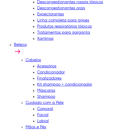
Descongestionantes nasais tópicos
Descongestionantes orais
Expectorantes
Linha completa para gripes
Produtos respiratórios tópicos
Tratamentos para garganta
Xantinas
Beleza
Cabelos
Acessórios
Condicionador
Finalizadores
Kit shampoo + condicionador
Máscaras
Shampoo
Cuidado com a Pele
Corporal
Facial
Labial
Mãos e Pés