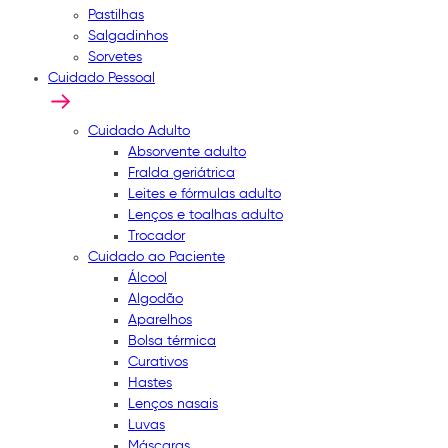
Pastilhas
Salgadinhos
Sorvetes
Cuidado Pessoal
Cuidado Adulto
Absorvente adulto
Fralda geriátrica
Leites e fórmulas adulto
Lenços e toalhas adulto
Trocador
Cuidado ao Paciente
Álcool
Algodão
Aparelhos
Bolsa térmica
Curativos
Hastes
Lenços nasais
Luvas
Máscaras