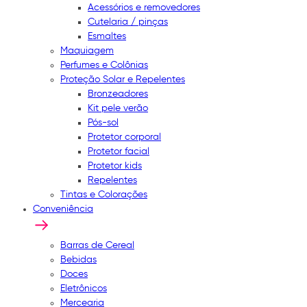
Acessórios e removedores
Cutelaria / pinças
Esmaltes
Maquiagem
Perfumes e Colônias
Proteção Solar e Repelentes
Bronzeadores
Kit pele verão
Pós-sol
Protetor corporal
Protetor facial
Protetor kids
Repelentes
Tintas e Colorações
Conveniência
Barras de Cereal
Bebidas
Doces
Eletrônicos
Mercearia