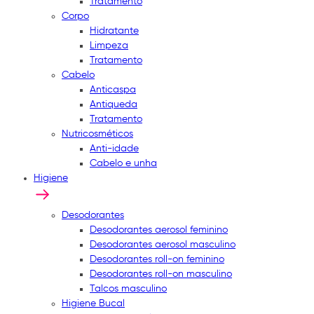
Tratamento
Corpo
Hidratante
Limpeza
Tratamento
Cabelo
Anticaspa
Antiqueda
Tratamento
Nutricosméticos
Anti-idade
Cabelo e unha
Higiene
Desodorantes
Desodorantes aerosol feminino
Desodorantes aerosol masculino
Desodorantes roll-on feminino
Desodorantes roll-on masculino
Talcos masculino
Higiene Bucal