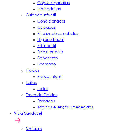
Copos / garrafas
Mamadeiras
Cuidado Infantil
Condicionador
Cuidados
Finalizadores cabelos
Higiene bucal
Kit infantil
Pele e cabelo
Sabonetes
Shampoo
Fraldas
Fralda infantil
Leites
Leites
Troca de Fraldas
Pomadas
Toalhas e lenços umedecidos
Vida Saudável
Naturais