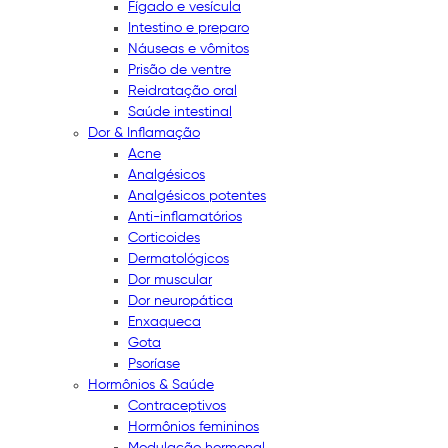
Fígado e vesícula
Intestino e preparo
Náuseas e vômitos
Prisão de ventre
Reidratação oral
Saúde intestinal
Dor & Inflamação
Acne
Analgésicos
Analgésicos potentes
Anti-inflamatórios
Corticoides
Dermatológicos
Dor muscular
Dor neuropática
Enxaqueca
Gota
Psoríase
Hormônios & Saúde
Contraceptivos
Hormônios femininos
Modulação hormonal