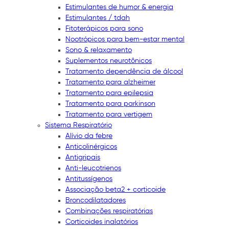
Estimulantes de humor & energia
Estimulantes / tdah
Fitoterápicos para sono
Nootrópicos para bem-estar mental
Sono & relaxamento
Suplementos neurotônicos
Tratamento dependência de álcool
Tratamento para alzheimer
Tratamento para epilepsia
Tratamento para parkinson
Tratamento para vertigem
Sistema Respiratório
Alívio da febre
Anticolinérgicos
Antigripais
Anti-leucotrienos
Antitussígenos
Associação beta2 + corticoide
Broncodilatadores
Combinações respiratórias
Corticoides inalatórios