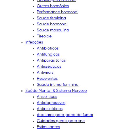
Outros hormônios
Performance hormonal
Saúde feminina
Saúde hormonal
Saúde masculina
Tireoide
Infecções
Antibióticos
Antifúngicos
Antiparasitários
Antissépticos
Antivirais
Repelentes
Saúde íntima feminina
Saúde Mental & Sistema Nervoso
Ansiolíticos
Antidepressivos
Antipsicóticos
Auxiliares para parar de fumar
Cuidados gerais para snc
Estimulantes