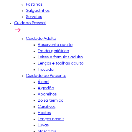
Pastilhas
Salgadinhos
Sorvetes
Cuidado Pessoal
Cuidado Adulto
Absorvente adulto
Fralda geriátrica
Leites e fórmulas adulto
Lenços e toalhas adulto
Trocador
Cuidado ao Paciente
Álcool
Algodão
Aparelhos
Bolsa térmica
Curativos
Hastes
Lenços nasais
Luvas
Máscaras