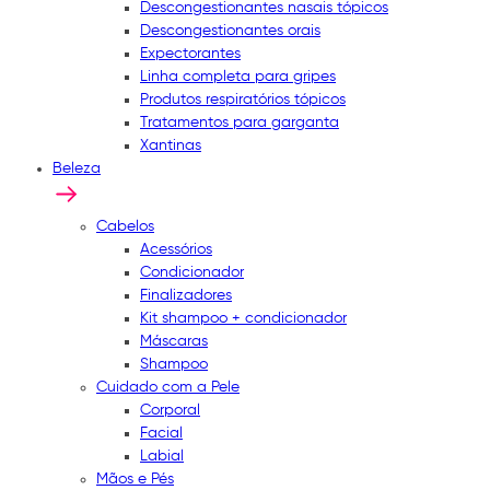
Descongestionantes nasais tópicos
Descongestionantes orais
Expectorantes
Linha completa para gripes
Produtos respiratórios tópicos
Tratamentos para garganta
Xantinas
Beleza
Cabelos
Acessórios
Condicionador
Finalizadores
Kit shampoo + condicionador
Máscaras
Shampoo
Cuidado com a Pele
Corporal
Facial
Labial
Mãos e Pés