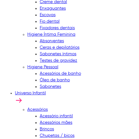
Creme dental
Enxaguantes
Escovas
Fio dental
Fixadores dentais
Higiene Íntima Feminina
Absorventes
Ceras e depilatórios
Sabonetes íntimos
Testes de gravidez
Higiene Pessoal
Acessórios de banho
Óleo de banho
Sabonetes
Universo Infantil
Acessórios
Acessório infantil
Acessórios mães
Brincos
Chupetas / bicos