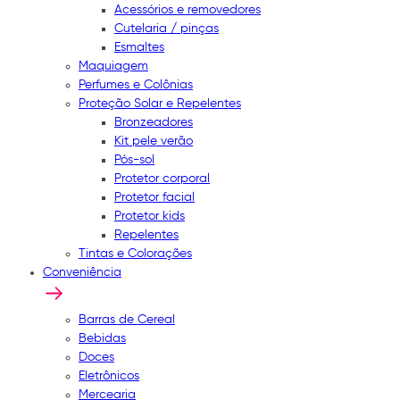
Acessórios e removedores
Cutelaria / pinças
Esmaltes
Maquiagem
Perfumes e Colônias
Proteção Solar e Repelentes
Bronzeadores
Kit pele verão
Pós-sol
Protetor corporal
Protetor facial
Protetor kids
Repelentes
Tintas e Colorações
Conveniência
Barras de Cereal
Bebidas
Doces
Eletrônicos
Mercearia