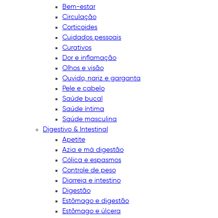
Bem-estar
Circulação
Corticoides
Cuidados pessoais
Curativos
Dor e inflamação
Olhos e visão
Ouvido, nariz e garganta
Pele e cabelo
Saúde bucal
Saúde íntima
Saúde masculina
Digestivo & Intestinal
Apetite
Azia e má digestão
Cólica e espasmos
Controle de peso
Diarreia e intestino
Digestão
Estômago e digestão
Estômago e úlcera