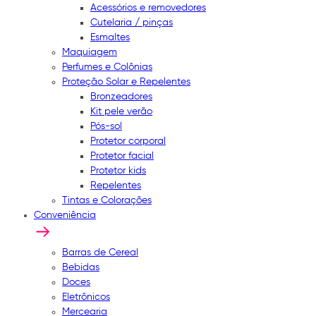
Acessórios e removedores
Cutelaria / pinças
Esmaltes
Maquiagem
Perfumes e Colônias
Proteção Solar e Repelentes
Bronzeadores
Kit pele verão
Pós-sol
Protetor corporal
Protetor facial
Protetor kids
Repelentes
Tintas e Colorações
Conveniência
Barras de Cereal
Bebidas
Doces
Eletrônicos
Mercearia