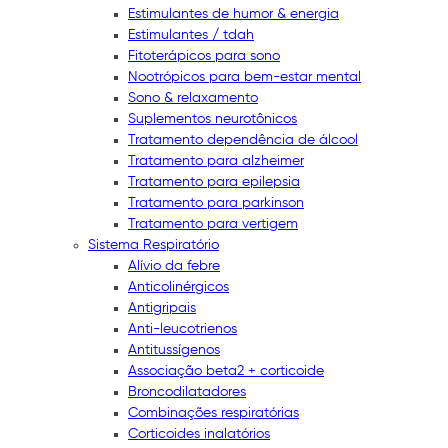
Estimulantes de humor & energia
Estimulantes / tdah
Fitoterápicos para sono
Nootrópicos para bem-estar mental
Sono & relaxamento
Suplementos neurotônicos
Tratamento dependência de álcool
Tratamento para alzheimer
Tratamento para epilepsia
Tratamento para parkinson
Tratamento para vertigem
Sistema Respiratório
Alívio da febre
Anticolinérgicos
Antigripais
Anti-leucotrienos
Antitussígenos
Associação beta2 + corticoide
Broncodilatadores
Combinações respiratórias
Corticoides inalatórios