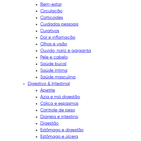
Bem-estar
Circulação
Corticoides
Cuidados pessoais
Curativos
Dor e inflamação
Olhos e visão
Ouvido, nariz e garganta
Pele e cabelo
Saúde bucal
Saúde íntima
Saúde masculina
Digestivo & Intestinal
Apetite
Azia e má digestão
Cólica e espasmos
Controle de peso
Diarreia e intestino
Digestão
Estômago e digestão
Estômago e úlcera