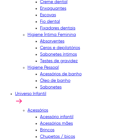
Creme dental
Enxaguantes
Escovas
Fio dental
Fixadores dentais
Higiene Íntima Feminina
Absorventes
Ceras e depilatórios
Sabonetes íntimos
Testes de gravidez
Higiene Pessoal
Acessórios de banho
Óleo de banho
Sabonetes
Universo Infantil
Acessórios
Acessório infantil
Acessórios mães
Brincos
Chupetas / bicos