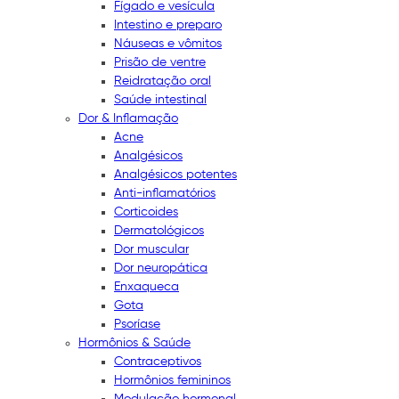
Fígado e vesícula
Intestino e preparo
Náuseas e vômitos
Prisão de ventre
Reidratação oral
Saúde intestinal
Dor & Inflamação
Acne
Analgésicos
Analgésicos potentes
Anti-inflamatórios
Corticoides
Dermatológicos
Dor muscular
Dor neuropática
Enxaqueca
Gota
Psoríase
Hormônios & Saúde
Contraceptivos
Hormônios femininos
Modulação hormonal