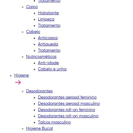
Tratamento
Corpo
Hidratante
Limpeza
Tratamento
Cabelo
Anticaspa
Antiqueda
Tratamento
Nutricosméticos
Anti-idade
Cabelo e unha
Higiene
Desodorantes
Desodorantes aerosol feminino
Desodorantes aerosol masculino
Desodorantes roll-on feminino
Desodorantes roll-on masculino
Talcos masculino
Higiene Bucal