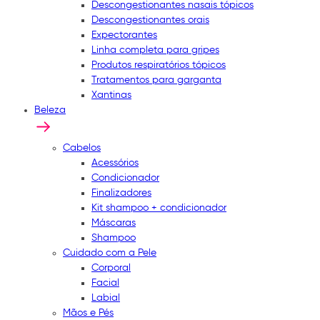
Descongestionantes nasais tópicos
Descongestionantes orais
Expectorantes
Linha completa para gripes
Produtos respiratórios tópicos
Tratamentos para garganta
Xantinas
Beleza
Cabelos
Acessórios
Condicionador
Finalizadores
Kit shampoo + condicionador
Máscaras
Shampoo
Cuidado com a Pele
Corporal
Facial
Labial
Mãos e Pés