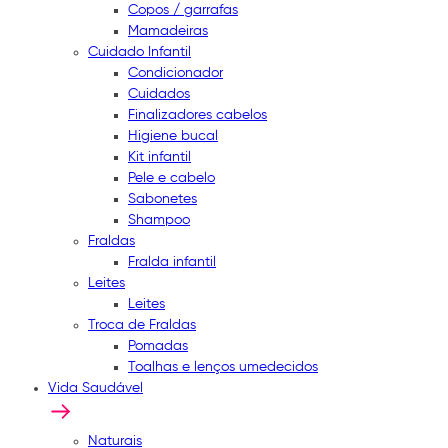
Copos / garrafas
Mamadeiras
Cuidado Infantil
Condicionador
Cuidados
Finalizadores cabelos
Higiene bucal
Kit infantil
Pele e cabelo
Sabonetes
Shampoo
Fraldas
Fralda infantil
Leites
Leites
Troca de Fraldas
Pomadas
Toalhas e lenços umedecidos
Vida Saudável
Naturais