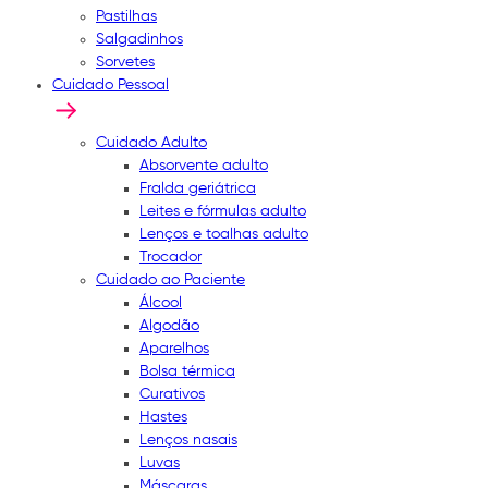
Pastilhas
Salgadinhos
Sorvetes
Cuidado Pessoal
Cuidado Adulto
Absorvente adulto
Fralda geriátrica
Leites e fórmulas adulto
Lenços e toalhas adulto
Trocador
Cuidado ao Paciente
Álcool
Algodão
Aparelhos
Bolsa térmica
Curativos
Hastes
Lenços nasais
Luvas
Máscaras