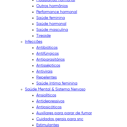
Outros hormônios
Performance hormonal
Saúde feminina
Saúde hormonal
Saúde masculina
Tireoide
Infecções
Antibióticos
Antifúngicos
Antiparasitários
Antissépticos
Antivirais
Repelentes
Saúde íntima feminina
Saúde Mental & Sistema Nervoso
Ansiolíticos
Antidepressivos
Antipsicóticos
Auxiliares para parar de fumar
Cuidados gerais para snc
Estimulantes