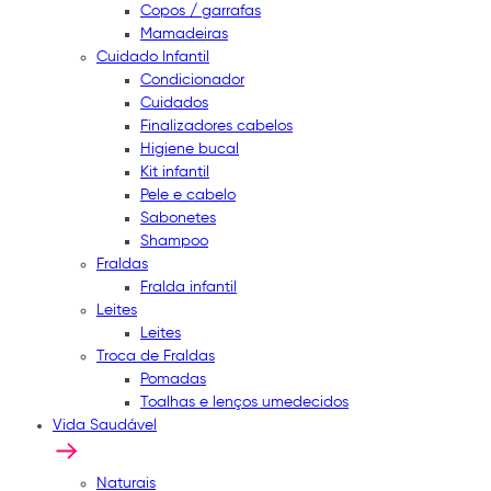
Copos / garrafas
Mamadeiras
Cuidado Infantil
Condicionador
Cuidados
Finalizadores cabelos
Higiene bucal
Kit infantil
Pele e cabelo
Sabonetes
Shampoo
Fraldas
Fralda infantil
Leites
Leites
Troca de Fraldas
Pomadas
Toalhas e lenços umedecidos
Vida Saudável
Naturais