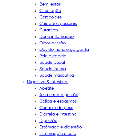
Bem-estar
Circulação
Corticoides
Cuidados pessoais
Curativos
Dor e inflamação
Olhos e visão
Ouvido, nariz e garganta
Pele e cabelo
Saúde bucal
Saúde íntima
Saúde masculina
Digestivo & Intestinal
Apetite
Azia e má digestão
Cólica e espasmos
Controle de peso
Diarreia e intestino
Digestão
Estômago e digestão
Estômago e úlcera