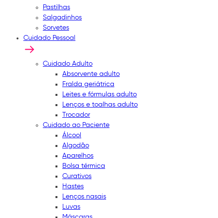
Pastilhas
Salgadinhos
Sorvetes
Cuidado Pessoal
Cuidado Adulto
Absorvente adulto
Fralda geriátrica
Leites e fórmulas adulto
Lenços e toalhas adulto
Trocador
Cuidado ao Paciente
Álcool
Algodão
Aparelhos
Bolsa térmica
Curativos
Hastes
Lenços nasais
Luvas
Máscaras