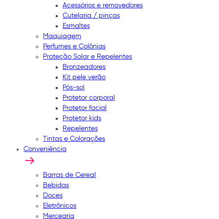
Acessórios e removedores
Cutelaria / pinças
Esmaltes
Maquiagem
Perfumes e Colônias
Proteção Solar e Repelentes
Bronzeadores
Kit pele verão
Pós-sol
Protetor corporal
Protetor facial
Protetor kids
Repelentes
Tintas e Colorações
Conveniência
Barras de Cereal
Bebidas
Doces
Eletrônicos
Mercearia