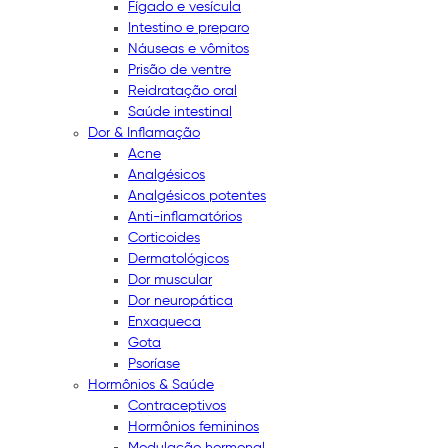
Fígado e vesícula
Intestino e preparo
Náuseas e vômitos
Prisão de ventre
Reidratação oral
Saúde intestinal
Dor & Inflamação
Acne
Analgésicos
Analgésicos potentes
Anti-inflamatórios
Corticoides
Dermatológicos
Dor muscular
Dor neuropática
Enxaqueca
Gota
Psoríase
Hormônios & Saúde
Contraceptivos
Hormônios femininos
Modulação hormonal