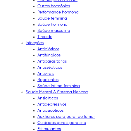
Outros hormônios
Performance hormonal
Saúde feminina
Saúde hormonal
Saúde masculina
Tireoide
Infecções
Antibióticos
Antifúngicos
Antiparasitários
Antissépticos
Antivirais
Repelentes
Saúde íntima feminina
Saúde Mental & Sistema Nervoso
Ansiolíticos
Antidepressivos
Antipsicóticos
Auxiliares para parar de fumar
Cuidados gerais para snc
Estimulantes