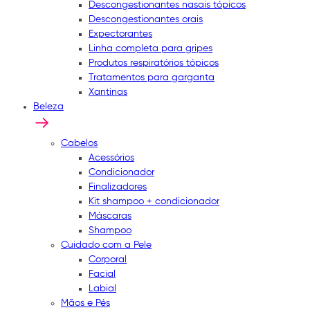
Descongestionantes nasais tópicos
Descongestionantes orais
Expectorantes
Linha completa para gripes
Produtos respiratórios tópicos
Tratamentos para garganta
Xantinas
Beleza
Cabelos
Acessórios
Condicionador
Finalizadores
Kit shampoo + condicionador
Máscaras
Shampoo
Cuidado com a Pele
Corporal
Facial
Labial
Mãos e Pés