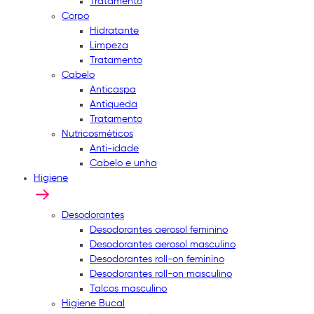
Tratamento
Corpo
Hidratante
Limpeza
Tratamento
Cabelo
Anticaspa
Antiqueda
Tratamento
Nutricosméticos
Anti-idade
Cabelo e unha
Higiene
Desodorantes
Desodorantes aerosol feminino
Desodorantes aerosol masculino
Desodorantes roll-on feminino
Desodorantes roll-on masculino
Talcos masculino
Higiene Bucal