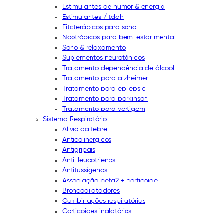
Estimulantes de humor & energia
Estimulantes / tdah
Fitoterápicos para sono
Nootrópicos para bem-estar mental
Sono & relaxamento
Suplementos neurotônicos
Tratamento dependência de álcool
Tratamento para alzheimer
Tratamento para epilepsia
Tratamento para parkinson
Tratamento para vertigem
Sistema Respiratório
Alívio da febre
Anticolinérgicos
Antigripais
Anti-leucotrienos
Antitussígenos
Associação beta2 + corticoide
Broncodilatadores
Combinações respiratórias
Corticoides inalatórios