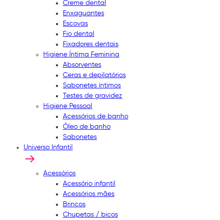
Creme dental
Enxaguantes
Escovas
Fio dental
Fixadores dentais
Higiene Íntima Feminina
Absorventes
Ceras e depilatórios
Sabonetes íntimos
Testes de gravidez
Higiene Pessoal
Acessórios de banho
Óleo de banho
Sabonetes
Universo Infantil
Acessórios
Acessório infantil
Acessórios mães
Brincos
Chupetas / bicos